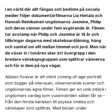
I en värld där allt fångas och bedöms på sociala
medier följer dokumentärfilmarna Lia Hietala och
Hannah Reinikainen ungdomarna Jasmine, Philip
och deras vänner under fem avgörande år. Filmen
tar avstamp när Philip och Jasmine är 14 år och
tillbringar dagarna med skateboardåkning, häng
och samtal om allt mellan himmel och jord. Men när
de växer in i tonåren sker ett övergrepp i den
bredare vänskapsgruppen som splittrar vännerna
och för in dem på nya vägar.
Nästan Forever
är ett intimt coming-of-age-porträtt
som bygger på intervjuer, observerande scener och
ungdomarnas egna filmer. Filmen ger en unik inblick i
ungdomars vardag som vuxenvärlden sällan får se –
från den första kärleken till psykisk ohälsa och
vänskaper som splittras. Med början under