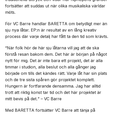
fortsätter att suddas ut när olika musikaliska världar
möts.
För VC Barre handlar BARETTA om betydligt mer än
sju nya låtar. EP:n är resultat av en lång kreativ
process där varje detalj har fått ta den tid som krävts.
“När folk hör de här sju låtarna vill jag att de ska
förstå resan bakom dem. Det här är början på något
nytt för mig. Det är inte bara ett projekt, det är alla
timmar i studion, alla beslut och alla gånger jag
började om tills det kändes rätt. Varje låt har sin plats
och de tre sista spåren gör projektet komplett.
Hungern är fortfarande densamma. Jag har alltid
trott att riktig konst tar tid och det här projektet är
mitt bevis på det
.
” – VC Barre
Med BARETTA fortsätter VC Barre att tänja på