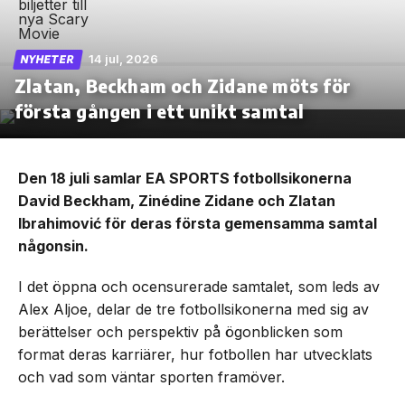
14 jul, 2026
NYHETER
Zlatan, Beckham och Zidane möts för
första gången i ett unikt samtal
Den 18 juli samlar EA SPORTS fotbollsikonerna
David Beckham, Zinédine Zidane och Zlatan
Ibrahimović för deras första gemensamma samtal
någonsin.
I det öppna och ocensurerade samtalet, som leds av
Alex Aljoe, delar de tre fotbollsikonerna med sig av
berättelser och perspektiv på ögonblicken som
format deras karriärer, hur fotbollen har utvecklats
och vad som väntar sporten framöver.