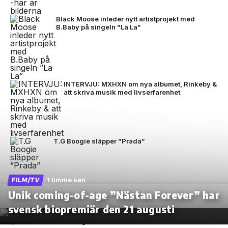
Black Moose inleder nytt artistprojekt med
B.Baby på singeln ”La La”
INTERVJU: MXHXN om nya albumet, Rinkeby &
att skriva musik med livserfarenhet
T.G Boogie släpper ”Prada”
1 timme sen
FILM/TV
Unik coming-of-age ”Nästan Forever” har
svensk biopremiär den 21 augusti