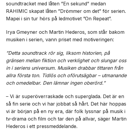
soundtracket med låten ”En sekund” medan
RAHIMIC skapat låten ”Drömmer om det” för serien.
Mapei i sin tur hörs på ledmotivet ”On Repeat”.
Irya Gmeyner och Martin Hederos, som står bakom
musiken i serien, vann priset med motiveringen:
”Detta soundtrack rör sig, liksom historien, på
gränsen mellan fiktion och verklighet och slungar oss
in i seriens universum. Musiken drabbar tittaren från
allra första ton. Tidlös och oförutsägbar – utmanande
och omedelbar. Den lämnar ingen oberörd.”
– Vi är superöverraskade och superglada. Det är en
så fin serie och vi har jobbat så hårt. Det här hoppas
vi är början på en ny era, där folk lyssnar på musik i
tv-drama och film och tar den på allvar, säger Martin
Hederos i ett pressmeddelande.