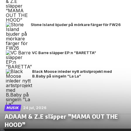
Stone Island bjuder på mörkare färger för FW26
VC Barre släpper EP:n ”BARETTA”
Black Moose inleder nytt artistprojekt med
B.Baby på singeln ”La La”
24 jul, 2026
MUSIK
ADAAM & Z.E släpper ”MAMA OUT THE
HOOD”