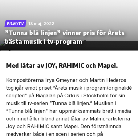
18 maj, 2022
FILM/TV
”Tunna blå linjen” vinner pris för Årets
Skip
to
bästa musik i tv-program
the
content
Med låtar av JOY, RAHIMIC och Mapei.
Kompositörerna Irya Gmeyner och Martin Hederos
tog igår emot priset ”Årets musik i program/originalidé
scripted” på Riagalan på Cirkus i Stockholm för sin
musik till tv-serien ”Tunna blå linjen.” Musiken i
”Tunna blå linjen” har uppmärksammats brett i media
och innehåller bland annat låtar av Malmö-artisterna
Joy och RAHIMIC samt Mapei. Den förstnämnda
medverkar både i en scen i serien och på