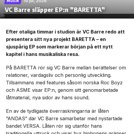
10 jul, 2026
MUSIK
VC Barre släpper EP:n ”BARETTA”
Efter otaliga timmar i studion är VC Barre redo att
presentera sitt nya projekt BARETTA – en
sjuspårig EP som markerar början på ett nytt
kapitel i hans musikaliska resa.
På BARETTA rör sig VC Barre mellan berättelser om
relationer, vardagsliv och personlig utveckling.
Tillsammans med features såsom norska Roc Boyz
och ASME visar EP:n, genom sitt genomarbetade
låtmaterial, nya sidor av hans sound.
En av de tydligaste överraskningarna är låten
”ANDAS” där VC Barre samarbetar med nystartade
bandet VERSA. Låten rör sig utanför hans
traditionella uttryck och visar hur hiphopens gränser