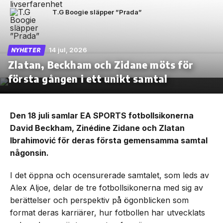
T.G Boogie släpper ”Prada”
14 jul, 2026
NYHETER
Zlatan, Beckham och Zidane möts för
första gången i ett unikt samtal
Den 18 juli samlar EA SPORTS fotbollsikonerna
David Beckham, Zinédine Zidane och Zlatan
Ibrahimović för deras första gemensamma samtal
någonsin.
I det öppna och ocensurerade samtalet, som leds av
Alex Aljoe, delar de tre fotbollsikonerna med sig av
berättelser och perspektiv på ögonblicken som
format deras karriärer, hur fotbollen har utvecklats