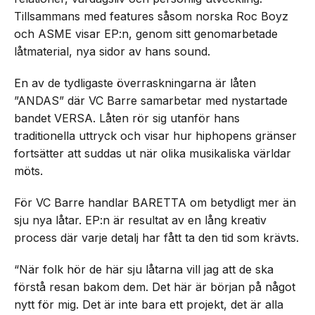
Tillsammans med features såsom norska Roc Boyz
och ASME visar EP:n, genom sitt genomarbetade
låtmaterial, nya sidor av hans sound.
En av de tydligaste överraskningarna är låten
”ANDAS” där VC Barre samarbetar med nystartade
bandet VERSA. Låten rör sig utanför hans
traditionella uttryck och visar hur hiphopens gränser
fortsätter att suddas ut när olika musikaliska världar
möts.
För VC Barre handlar BARETTA om betydligt mer än
sju nya låtar. EP:n är resultat av en lång kreativ
process där varje detalj har fått ta den tid som krävts.
“När folk hör de här sju låtarna vill jag att de ska
förstå resan bakom dem. Det här är början på något
nytt för mig. Det är inte bara ett projekt, det är alla