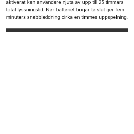
aktiverat kan användare njuta av upp till 25 timmars
total lyssningstid. När batteriet börjar ta slut ger fem
minuters snabbladdning cirka en timmes uppspelning.
NEXT UP
Nothing lanserar Ear (3a)
Senaste från Nyheter
Unik coming-of-age ”Nästan Forever” har svensk
biopremiär den 21 augusti