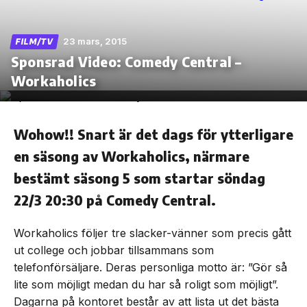
23 mars, 2015
FILM/TV
Sponsrad Video: Comedy Central –
Skip
Workaholics
to
the
content
Wohow!! Snart är det dags för ytterligare
en säsong av Workaholics, närmare
bestämt säsong 5 som startar söndag
22/3 20:30 på Comedy Central.
Workaholics följer tre slacker-vänner som precis gått
ut college och jobbar tillsammans som
telefonförsäljare. Deras personliga motto är: ”Gör så
lite som möjligt medan du har så roligt som möjligt”.
Dagarna på kontoret består av att lista ut det bästa