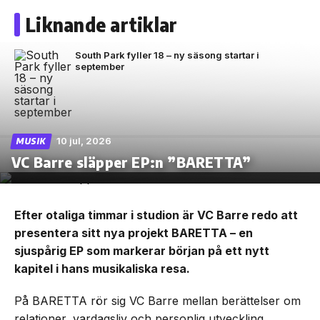
Liknande artiklar
South Park fyller 18 – ny säsong startar i
september
10 jul, 2026
MUSIK
VC Barre släpper EP:n ”BARETTA”
Efter otaliga timmar i studion är VC Barre redo att
presentera sitt nya projekt BARETTA – en
sjuspårig EP som markerar början på ett nytt
kapitel i hans musikaliska resa.
På BARETTA rör sig VC Barre mellan berättelser om
relationer, vardagsliv och personlig utveckling.