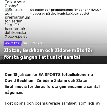
Se trailer och premiärdatum för serien ”HALO”
– baserad på det ikoniska Xbox-spelet
14 jul, 2026
NYHETER
Zlatan, Beckham och Zidane möts för
första gången i ett unikt samtal
Den 18 juli samlar EA SPORTS fotbollsikonerna
David Beckham, Zinédine Zidane och Zlatan
Ibrahimović för deras första gemensamma samtal
någonsin.
I det öppna och ocensurerade samtalet, som leds av