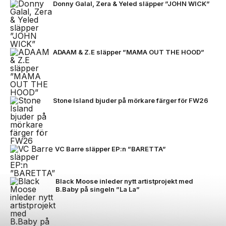
Donny Galal, Zera & Yeled släpper ”JOHN WICK”
ADAAM & Z.E släpper ”MAMA OUT THE HOOD”
Stone Island bjuder på mörkare färger för FW26
VC Barre släpper EP:n ”BARETTA”
Black Moose inleder nytt artistprojekt med
B.Baby på singeln ”La La”