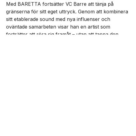
Med BARETTA fortsätter VC Barre att tänja på
gränserna för sitt eget uttryck. Genom att kombinera
sitt etablerade sound med nya influenser och
oväntade samarbeten visar han en artist som
fortsätter att röra sig framåt – utan att tappa den
drivkraft som präglat honom från start.
NEXT UP
VC Barre släpper EP:n
”BARETTA”
Lyssna på EP:n nedan: