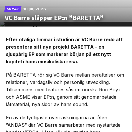
10 jul, 2026
MUSIK
VC Barre släpper EP:n ”BARETTA”
Efter otaliga timmar i studion är VC Barre redo att
presentera sitt nya projekt BARETTA – en
sjuspårig EP som markerar början på ett nytt
kapitel i hans musikaliska resa.
På BARETTA rör sig VC Barre mellan berättelser om
relationer, vardagsliv och personlig utveckling.
Tillsammans med features såsom norska Roc Boyz
och ASME visar EP:n, genom sitt genomarbetade
låtmaterial, nya sidor av hans sound.
En av de tydligaste överraskningarna är låten
”ANDAS” där VC Barre samarbetar med nystartade