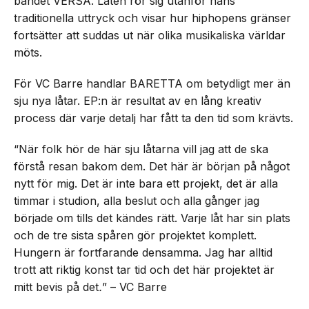
bandet VERSA. Låten rör sig utanför hans
traditionella uttryck och visar hur hiphopens gränser
fortsätter att suddas ut när olika musikaliska världar
möts.
För VC Barre handlar BARETTA om betydligt mer än
sju nya låtar. EP:n är resultat av en lång kreativ
process där varje detalj har fått ta den tid som krävts.
“När folk hör de här sju låtarna vill jag att de ska
förstå resan bakom dem. Det här är början på något
nytt för mig. Det är inte bara ett projekt, det är alla
timmar i studion, alla beslut och alla gånger jag
började om tills det kändes rätt. Varje låt har sin plats
och de tre sista spåren gör projektet komplett.
Hungern är fortfarande densamma. Jag har alltid
trott att riktig konst tar tid och det här projektet är
mitt bevis på det
.
” – VC Barre