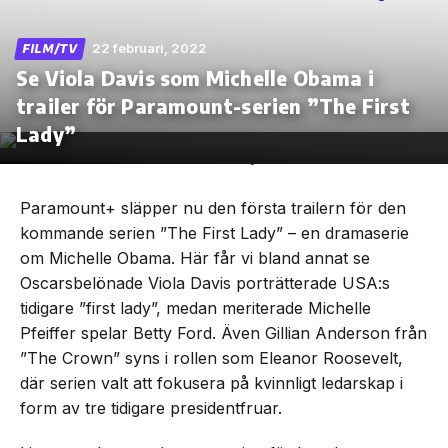
22 februari, 2022
FILM/TV
Se Viola Davis som Michelle Obama i
trailer för Paramount-serien ”The First
Skip
to
Lady”
the
content
Paramount+ släpper nu den första trailern för den
kommande serien ”The First Lady” – en dramaserie
om Michelle Obama. Här får vi bland annat se
Oscarsbelönade Viola Davis porträtterade USA:s
tidigare ”first lady”, medan meriterade Michelle
Pfeiffer spelar Betty Ford. Även Gillian Anderson från
”The Crown” syns i rollen som Eleanor Roosevelt,
där serien valt att fokusera på kvinnligt ledarskap i
form av tre tidigare presidentfruar.