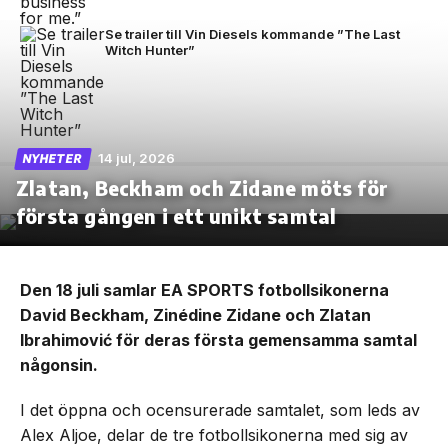
Se trailer till Vin Diesels kommande ”The Last
Witch Hunter”
14 jul, 2026
NYHETER
Zlatan, Beckham och Zidane möts för
första gången i ett unikt samtal
Den 18 juli samlar EA SPORTS fotbollsikonerna
David Beckham, Zinédine Zidane och Zlatan
Ibrahimović för deras första gemensamma samtal
någonsin.
I det öppna och ocensurerade samtalet, som leds av
Alex Aljoe, delar de tre fotbollsikonerna med sig av