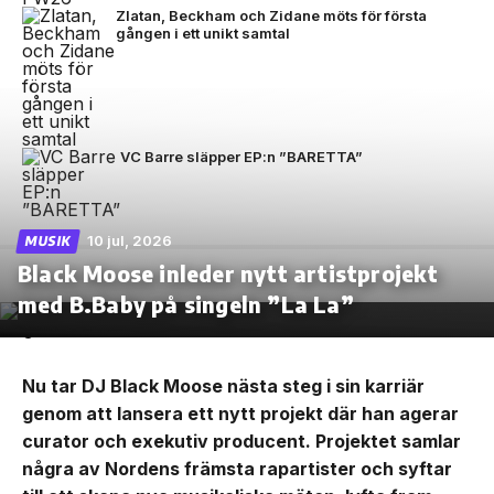
Zlatan, Beckham och Zidane möts för första
gången i ett unikt samtal
VC Barre släpper EP:n ”BARETTA”
10 jul, 2026
MUSIK
Black Moose inleder nytt artistprojekt
med B.Baby på singeln ”La La”
Nu tar DJ Black Moose nästa steg i sin karriär
genom att lansera ett nytt projekt där han agerar
curator och exekutiv producent. Projektet samlar
några av Nordens främsta rapartister och syftar