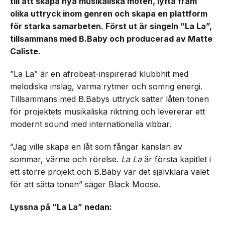
till att skapa nya musikaliska möten, lyfta fram
olika uttryck inom genren och skapa en plattform
för starka samarbeten. Först ut är singeln ”La La”,
tillsammans med B.Baby och producerad av Matte
Caliste.
”La La” är en afrobeat-inspirerad klubbhit med
melodiska inslag, varma rytmer och somrig energi.
Tillsammans med B.Babys uttryck sätter låten tonen
för projektets musikaliska riktning och levererar ett
modernt sound med internationella vibbar.
”Jag ville skapa en låt som fångar känslan av
sommar, värme och rörelse.
La La
är första kapitlet i
ett större projekt och B.Baby var det självklara valet
för att sätta tonen” säger Black Moose.
Lyssna på ”La La” nedan: