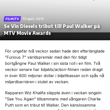
13 april, 2015
FILM/TV
Se Vin Diesels tribut till Paul Walker på
Skip
to
MTV Movie Awards
the
content
För ungefär två veckor sedan hade den efterlängtade
”Furious 7” världspremiär med den för tidigt
bortgångne Paul Walker i sin sista roll i en film. Två
veckor senare har biljakts/action-filmen redan dragit
in över 800 miljoner dollar i biljettkassan och spås nå
miljardbarriären i slutet av veckan.
Rapparen Wiz Khalifa släppte även i veckan singeln
”See You Again” tillsammans med sångaren Charlie
Puth som en tribut till Walker. Den känslosamma