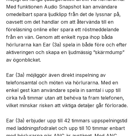
Med funktionen Audio Snapshot kan användare
omedelbart spara ljudklipp från det de lyssnar på,
oavsett om det handlar om att återvända till en
föreläsning online eller spara ett röstmeddelande
från en vän. Genom att enkelt nypa ihop båda
hörlurarna kan Ear (3a) spela in både före och efter
aktiveringen och skapa en ljudmässig ”skärmdump”
av ögonblicket.
Ear (3a) möjliggör även direkt inspelning av
telefonsamtal och möten via hörlurarna. Med en
enkel gest kan användare spela in samtal i upp till
cirka två timmar utan att behöva ta fram telefonen,
vilket minskar risken att viktiga detaljer går förlorade.
Ear (3a) erbjuder upp till 42 timmars uppspelningstid
med laddningsfodralet och upp till 10 timmar enbart
med hörlurarna när ANC är avstängt. Med ANC