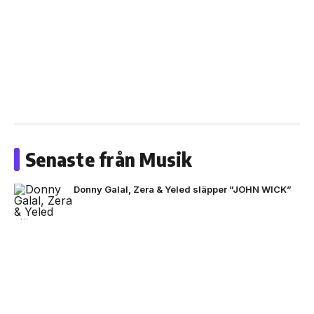
Senaste från Musik
Donny Galal, Zera & Yeled släpper ”JOHN WICK”
NEXT UP
Black Moose inleder nytt
ADAAM & Z.E släpper ”MAMA OUT THE HOOD”
artistprojekt med B.Baby på
singeln ”La La”