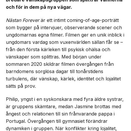
och för in dem på nya vägar.
Nästan Forever
är ett intimt coming-of-age-porträtt
som bygger på intervjuer, observerande scener och
ungdomarnas egna filmer. Filmen ger en unik inblick i
ungdomars vardag som vuxenvärlden sällan får se –
från den första kärleken till psykisk ohälsa och
vänskaper som splittras. Med början under
sommaren 2020 skildrar filmen övergången från
barndomens sorglösa dagar till tonårstidens
turbulens, där vänskap, kärlek, identitet och lojalitet
sätts på prov.
Philip, yngst i en syskonskara med fyra äldre systrar,
är gruppens skämtare, medan Jasmine brottas med
ångest och relationen till sin frånvarande pappa i
Portugal. Övergången till gymnasiet förändrar
dynamiken i gruppen. När konflikter kring lojalitet,