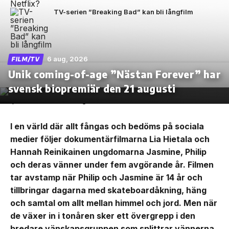
TV-serien ”Breaking Bad” kan bli långfilm
6 aug, 2026
FILM/TV
Unik coming-of-age ”Nästan Forever” har
svensk biopremiär den 21 augusti
I en värld där allt fångas och bedöms på sociala
medier följer dokumentärfilmarna Lia Hietala och
Hannah Reinikainen ungdomarna Jasmine, Philip
och deras vänner under fem avgörande år. Filmen
tar avstamp när Philip och Jasmine är 14 år och
tillbringar dagarna med skateboardåkning, häng
och samtal om allt mellan himmel och jord. Men när
de växer in i tonåren sker ett övergrepp i den
bredare vänskapsgruppen som splittrar vännerna