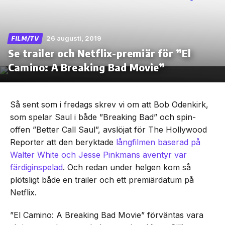
26 augusti, 2019
FILM/TV
Se trailer och Netflix-premiär för ”El
Skip
to
Camino: A Breaking Bad Movie”
the
content
Så sent som i fredags skrev vi om att Bob Odenkirk,
som spelar Saul i både ”Breaking Bad” och spin-
offen ”Better Call Saul”, avslöjat för The Hollywood
Reporter att den beryktade
långfilmen baserad på
Walter White och Jesse Pinkmans äventyr var
färdiginspelad
. Och redan under helgen kom så
plötsligt både en trailer och ett premiärdatum på
Netflix.
”El Camino: A Breaking Bad Movie” förväntas vara