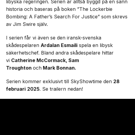
libyska regeringen. Serien är alltså byggd på en sann
historia och baseras på boken ”The Lockerbie
Bombing: A Father’s Search For Justice” som skrevs
av Jim Swire själv.
I serien får vi även se den iransk-svenska
skådespelaren
Ardalan Esmaili
spela en libysk
säkerhetschef. Bland andra skådespelare hittar
vi
Catherine McCormack, Sam
Troughton
och
Mark Bonnan.
Serien kommer exklusivt till SkyShowtime den
28
februari
2025
. Se trailern nedan!