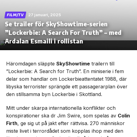
27 januari, 2025
FILM/TV
Se trailer för SkyShowtime-serien
”Lockerbie: A Search For Truth” – med
Skip
to
Ardalan Esmaili i rollistan
the
content
Häromdagen släppte
SkyShowtime
trailern till
”Lockerbie: A Search for Truth”. En miniserie i fem
delar som handlar om Lockerbieattentatet 1988, där
libyska terrorister sprängde ett passagerarplan över
den stillsamma byn Lockerbie i Skottland.
Mitt under skarpa internationella konflikter och
konspirationer ska dr Jim Swire, som spelas av
Colin
Firth
, ge sig ut på jakt efter rättvisa. 270 människor
miste livet i terrordådet som kopplas ihop med den