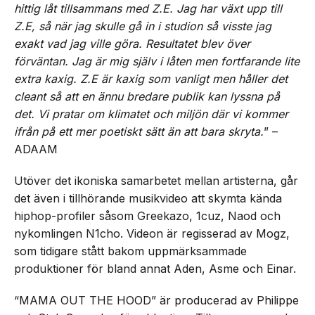
hittig låt tillsammans med Z.E. Jag har växt upp till
Z.E, så när jag skulle gå in i studion så visste jag
exakt vad jag ville göra. Resultatet blev över
förväntan. Jag är mig själv i låten men fortfarande lite
extra kaxig. Z.E är kaxig som vanligt men håller det
cleant så att en ännu bredare publik kan lyssna på
det. Vi pratar om klimatet och miljön där vi kommer
ifrån på ett mer poetiskt sätt än att bara skryta.
” –
ADAAM
Utöver det ikoniska samarbetet mellan artisterna, går
det även i tillhörande musikvideo att skymta kända
hiphop-profiler såsom Greekazo, 1cuz, Naod och
nykomlingen N1cho. Videon är regisserad av Mogz,
som tidigare stått bakom uppmärksammade
produktioner för bland annat Aden, Asme och Einar.
“MAMA OUT THE HOOD” är producerad av Philippe