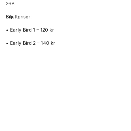
26B
Biljettpriser:
• Early Bird 1 – 120 kr
• Early Bird 2 – 140 kr
• Standard 1 – 160 kr
NEXT UP
Outside – open air party på Plan B
• Standard 2 – 180 kr
• Entré på plats – 200 kr
Biljetter:
https://www.nortic.se/ticket/event/82699
Mat kommer att finnas tillgänglig under hela dagen.
Senaste från Live