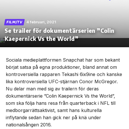
4 februari, 2021
FILM/TV
Se trailer för dokumentärserien ”Colin
Skip
to
Kaepernick Vs the World”
the
content
Sociala medieplattformen Snapchat har som bekant
börjat satsa på egna produktioner, bland annat om
kontroversiella rapparen Tekashi 6ix9ine och kanske
lika kontroversiella UFC-stjärnan Conor McGregor.
Nu delar man med sig av trailern för deras
dokumentärserie ”Colin Kaepernick Vs the World”,
som ska följa hans resa från quarterback i NFL till
medborgarrättsaktivist, samt hans kulturella
inflytande sedan han gick ner på knä under
nationalsången 2016.