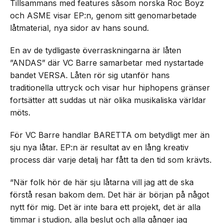
Tillsammans med features såsom norska Roc Boyz
och ASME visar EP:n, genom sitt genomarbetade
låtmaterial, nya sidor av hans sound.
En av de tydligaste överraskningarna är låten
”ANDAS” där VC Barre samarbetar med nystartade
bandet VERSA. Låten rör sig utanför hans
traditionella uttryck och visar hur hiphopens gränser
fortsätter att suddas ut när olika musikaliska världar
möts.
För VC Barre handlar BARETTA om betydligt mer än
sju nya låtar. EP:n är resultat av en lång kreativ
process där varje detalj har fått ta den tid som krävts.
“När folk hör de här sju låtarna vill jag att de ska
förstå resan bakom dem. Det här är början på något
nytt för mig. Det är inte bara ett projekt, det är alla
timmar i studion, alla beslut och alla gånger jag