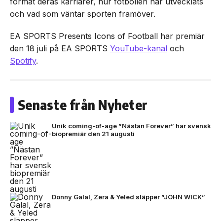
format deras karriärer, hur fotbollen har utvecklats
och vad som väntar sporten framöver.
EA SPORTS Presents Icons of Football har premiär
den 18 juli på EA SPORTS
YouTube-kanal
och
Spotify
.
Senaste från Nyheter
Unik coming-of-age ”Nästan Forever” har svensk
biopremiär den 21 augusti
Donny Galal, Zera & Yeled släpper ”JOHN WICK”