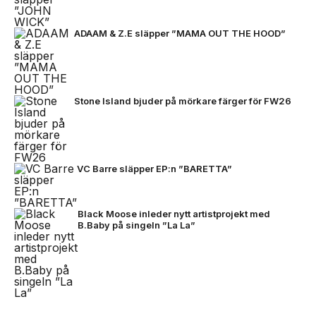
ADAAM & Z.E släpper ”MAMA OUT THE HOOD”
Stone Island bjuder på mörkare färger för FW26
VC Barre släpper EP:n ”BARETTA”
Black Moose inleder nytt artistprojekt med
B.Baby på singeln ”La La”