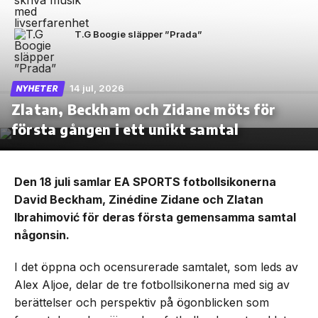
T.G Boogie släpper ”Prada”
14 jul, 2026
NYHETER
Zlatan, Beckham och Zidane möts för
första gången i ett unikt samtal
Den 18 juli samlar EA SPORTS fotbollsikonerna
David Beckham, Zinédine Zidane och Zlatan
Ibrahimović för deras första gemensamma samtal
någonsin.
I det öppna och ocensurerade samtalet, som leds av
Alex Aljoe, delar de tre fotbollsikonerna med sig av
berättelser och perspektiv på ögonblicken som