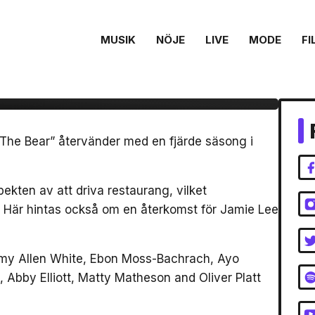
MUSIK
NÖJE
LIVE
MODE
FI
 fjärde säsongen av
The Bear” återvänder med en fjärde säsong i
kten av att driva restaurang, vilket
. Här hintas också om en återkomst för Jamie Lee
emy Allen White, Ebon Moss-Bachrach, Ayo
, Abby Elliott, Matty Matheson and Oliver Platt