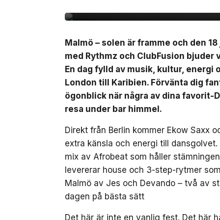
Malmö – solen är framme och den 18 j
med Rythmz och ClubFusion bjuder vi
En dag fylld av musik, kultur, energi
London till Karibien. Förvänta dig fa
ögonblick när några av dina favorit-D
resa under bar himmel.
Direkt från Berlin kommer Ekow Saxx o
extra känsla och energi till dansgolv
mix av Afrobeat som håller stämninge
levererar house och 3-step-rytmer som f
Malmö av Jes och Devando – två av s
dagen på bästa sätt
Det här är inte en vanlig fest. Det hä