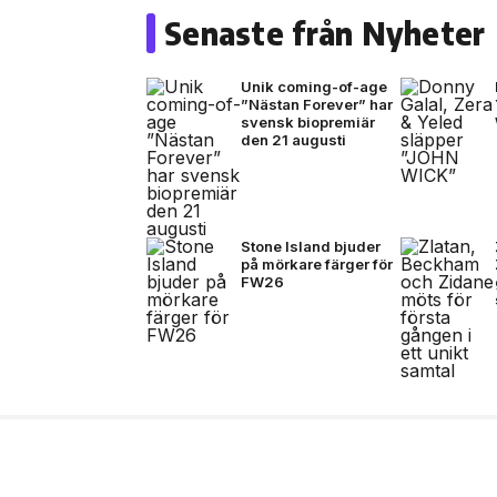
Senaste från Nyheter
Unik coming-of-age
”Nästan Forever” har
svensk biopremiär
den 21 augusti
Stone Island bjuder
på mörkare färger för
FW26
2 jul, 2026
LIVE
Outside – open air par