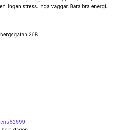
 Ingen stress. Inga väggar. Bara bra energi.
esbergsgatan 26B
event/82699
r hela dagen.