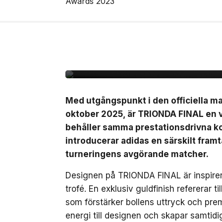
7 jul, 2026
NYHETER
Adidas presenterar Tr
matchbollen för semi-
finalmatcherna i VM
Med utgångspunkt i den officiella 
oktober 2025, är TRIONDA FINAL en 
behåller samma prestationsdrivna ko
introducerar adidas en särskilt fra
turneringens avgörande matcher.
Designen på TRIONDA FINAL är inspirer
trofé. En exklusiv guldfinish refererar 
som förstärker bollens uttryck och prem
energi till designen och skapar samtidi