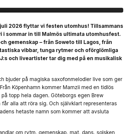
uli 2026 flyttar vi festen utomhus! Tillsammans
 i sommar in till Malmös ultimata utomhusfest.
 och gemenskap – från Soweto till Lagos, från
ntastiska vibbar, tunga rytmer och oförglömliga
J:s och liveartister tar dig med på en musikalisk
ch bjuder på magiska saxofonmelodier live som ger
et. Från Köpenhamn kommer Mamzii med en tidlös
n på topp hela dagen. Göteborgs egen Brew
år alla att röra sig. Och självklart representeras
tadens hetaste namn som kommer att avsluta
r handlar om rytm, gemenskap, mat, dans, solsken