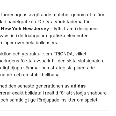
.
 turneringens avgörande matcher genom ett djärvt
kt i panelgrafiken. De fyra värdstäderna för
New York New Jersey
– lyfts fram i designens
ävs in i de triangulära grafiska elementen.
m löper över hela bollens yta.
uktion och ytstruktur som TRIONDA, vilket
neringens första avspark till den sista slutsignalen.
ktligt djupa sömmar och strategiskt placerade
ynamik och en stabil bollbana.
med den senaste generationen av
adidas
rerar exakt bolldata i realtid för att stödja snabbare
och samtidigt ge fördjupade insikter om spelet.