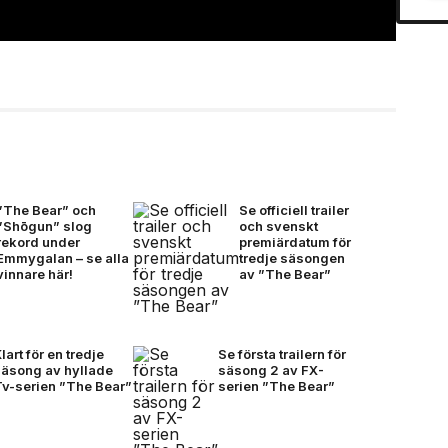
”The Bear” och
Se officiell trailer
”Shōgun” slog
och svenskt
rekord under
premiärdatum för
Emmygalan – se alla
tredje säsongen
vinnare här!
av ”The Bear”
lart för en tredje
Se första trailern för
säsong av hyllade
säsong 2 av FX-
Tv-serien ”The Bear”
serien ”The Bear”