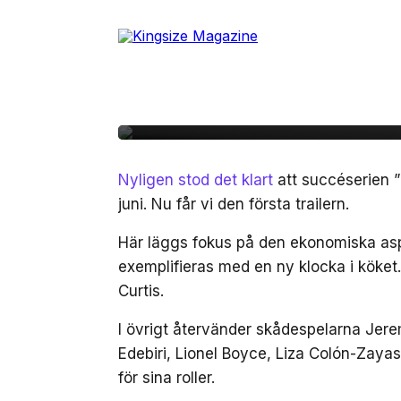
Skip
to
21 maj, 2025
FILM/TV
the
Se första trailern för
content
”The Bear”
Nyligen stod det klart
att succéserien ”
juni. Nu får vi den första trailern.
Här läggs fokus på den ekonomiska aspe
exemplifieras med en ny klocka i köket
Curtis.
I övrigt återvänder skådespelarna Jer
Edebiri, Lionel Boyce, Liza Colón-Zayas
för sina roller.