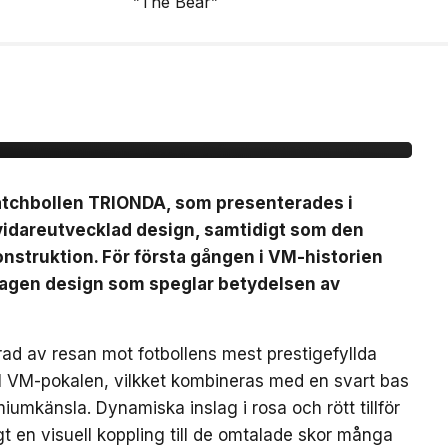
ionda Final –
, brons- &
matchbollen TRIONDA, som presenterades i
vidareutvecklad design, samtidigt som den
nstruktion. För första gången i VM-historien
mtagen design som speglar betydelsen av
ad av resan mot fotbollens mest prestigefyllda
till VM-pokalen, vilkket kombineras med en svart bas
iumkänsla. Dynamiska inslag i rosa och rött tillför
gt en visuell koppling till de omtalade skor många