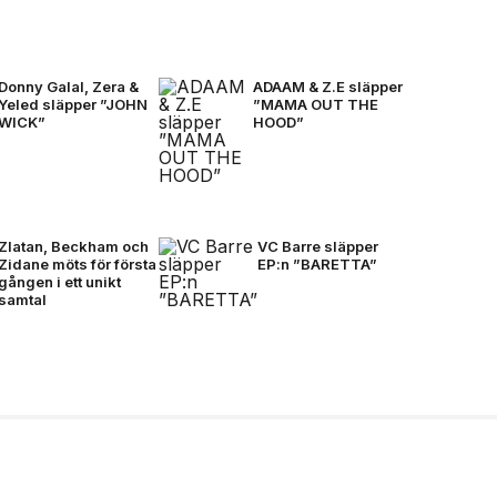
Donny Galal, Zera &
ADAAM & Z.E släpper
Yeled släpper ”JOHN
”MAMA OUT THE
WICK”
HOOD”
Zlatan, Beckham och
VC Barre släpper
Zidane möts för första
EP:n ”BARETTA”
gången i ett unikt
samtal
ty på Plan B