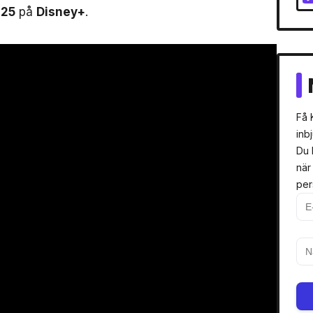
25
på
Disney+
.
Få 
inb
Du 
när
per