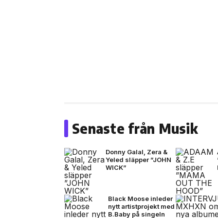
Senaste från Musik
Donny Galal, Zera &
Yeled släpper ”JOHN
WICK”
Black Moose inleder
nytt artistprojekt med
B.Baby på singeln