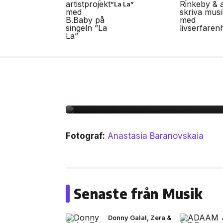
”La La”
13 jul, 2026
MUSIK
Bad Bunny i Stockholm
Fotograf:
Anastasia Baranovskaia
Senaste från Musik
Donny Galal, Zera &