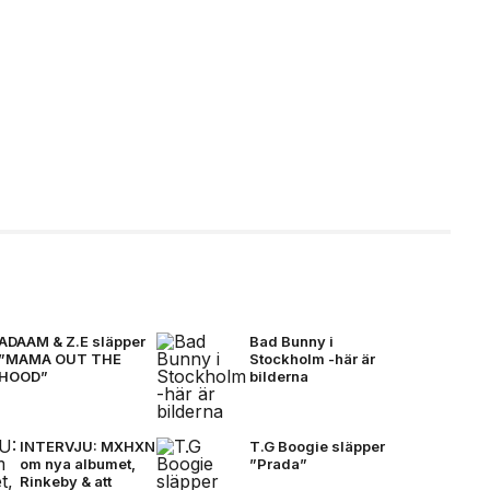
ADAAM & Z.E släpper
Bad Bunny i
”MAMA OUT THE
Stockholm -här är
HOOD”
bilderna
INTERVJU: MXHXN
T.G Boogie släpper
om nya albumet,
”Prada”
Rinkeby & att