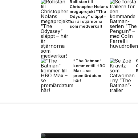
Rollistan till
Christopher Nolans
megaprojekt ”The
Odyssey” släppt –
här är stjärnorna
som medverkar!
”The Batman”
kommer till HBO
Max – se
B
premiärdatum
här!
10 jul, 2026
MUSIK
VC Barre släpper EP