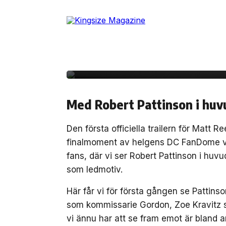
Skip
to
24 augusti, 2020
FILM/TV
the
Se den första officiell
content
Batman”
Med Robert Pattinson i huv
Den första officiella trailern för Matt 
finalmoment av helgens DC FanDome vis
fans, där vi ser Robert Pattinson i hu
som ledmotiv.
Här får vi för första gången se Pattin
som kommissarie Gordon, Zoe Kravitz
vi ännu har att se fram emot är bland a