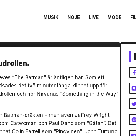
MUSIK
NÖJE
LIVE
MODE
FI
a trailern för ”The
udrollen.
Reeves ”The Batman” är äntligen här. Som ett
ades det två minuter långa klippet upp för
vudrollen och hör Nirvanas ”Something in the Way”
son Batman-dräkten – men även Jeffrey Wright
 som Catwoman och Paul Dano som ”Gåtan”. Det
nnat Colin Farrell som ”Pingvinen”, John Turturro