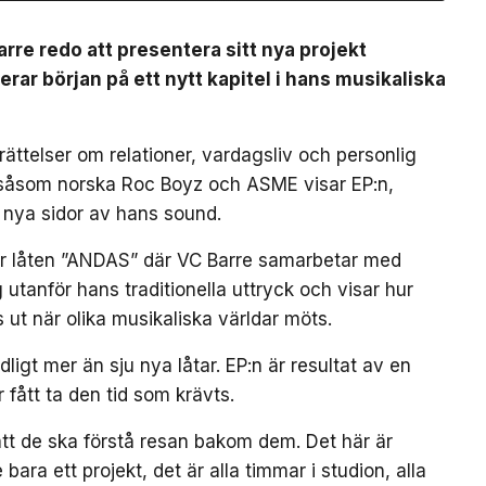
arre redo att presentera sitt nya projekt
ar början på ett nytt kapitel i hans musikaliska
ättelser om relationer, vardagsliv och personlig
 såsom norska Roc Boyz och ASME visar EP:n,
 nya sidor av hans sound.
är låten ”ANDAS” där VC Barre samarbetar med
utanför hans traditionella uttryck och visar hur
 ut när olika musikaliska världar möts.
gt mer än sju nya låtar. EP:n är resultat av en
r fått ta den tid som krävts.
g att de ska förstå resan bakom dem. Det här är
 bara ett projekt, det är alla timmar i studion, alla