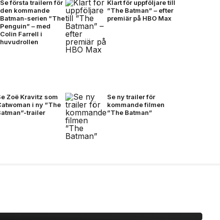
Se första trailern för
Klart för uppföljare till
den kommande
”The Batman” – efter
Batman-serien ”The
premiär på HBO Max
Penguin” – med
Colin Farrell i
huvudrollen
Se Zoë Kravitz som
Se ny trailer för
Catwoman i ny ”The
kommande filmen
atman”-trailer
”The Batman”
:n ”BARETTA”