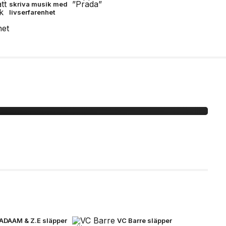
skriva musik med
livserfarenhet
 -här är bilderna
ADAAM & Z.E släpper
VC Barre släpper