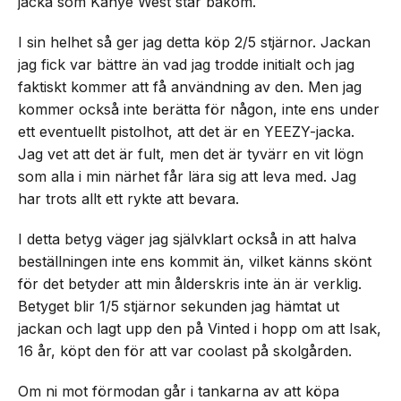
jacka som Kanye West står bakom.
I sin helhet så ger jag detta köp 2/5 stjärnor. Jackan
jag fick var bättre än vad jag trodde initialt och jag
faktiskt kommer att få användning av den. Men jag
kommer också inte berätta för någon, inte ens under
ett eventuellt pistolhot, att det är en YEEZY-jacka.
Jag vet att det är fult, men det är tyvärr en vit lögn
som alla i min närhet får lära sig att leva med. Jag
har trots allt ett rykte att bevara.
I detta betyg väger jag självklart också in att halva
beställningen inte ens kommit än, vilket känns skönt
för det betyder att min ålderskris inte än är verklig.
Betyget blir 1/5 stjärnor sekunden jag hämtat ut
jackan och lagt upp den på Vinted i hopp om att Isak,
16 år, köpt den för att var coolast på skolgården.
Om ni mot förmodan går i tankarna av att köpa