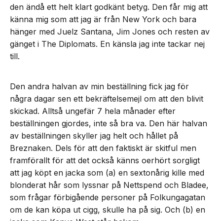
den ändå ett helt klart godkänt betyg. Den får mig att
känna mig som att jag är från New York och bara
hänger med Juelz Santana, Jim Jones och resten av
gänget i The Diplomats. En känsla jag inte tackar nej
till.
Den andra halvan av min beställning fick jag för
några dagar sen ett bekräftelsemejl om att den blivit
skickad. Alltså ungefär 7 hela månader efter
beställningen gjordes, inte så bra va. Den här halvan
av beställningen skyller jag helt och hållet på
Breznaken. Dels för att den faktiskt är skitful men
framförallt för att det också känns oerhört sorgligt
att jag köpt en jacka som (a) en sextonårig kille med
blonderat hår som lyssnar på Nettspend och Bladee,
som frågar förbigående personer på Folkungagatan
om de kan köpa ut cigg, skulle ha på sig. Och (b) en