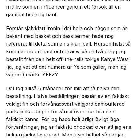
mitt liv som en influencer genom ett försök till en
gammal hederlig haul.
Förstår självklart ironin i det hela och någon som är
bekant med basket och dess termer hade nog
refererat till detta som en s.k air-ball. Hursomhelst så
kommer nu en haul och review på de två plagg jag
beställt från den helt off-the-rails tokiga Kanye West
(ja, jag vet att det numera är Ye som gäller, men jag
vägrar.) märke YEEZY.
Det tog alltså 6 månader för mig att få halva min
beställning. Halva beställningen består av en faktiskt
väldigt fin och förvånadsvärt välgjord camouflerad
parkajacka. Jag är förvånad över hur bra den
faktiskt känns. För jag hade helt ärligt jävligt låga
förväntningar, jag är faktiskt chockad över att jag ens
fick en jacka levererad. Men, i sin helhet så ger jag