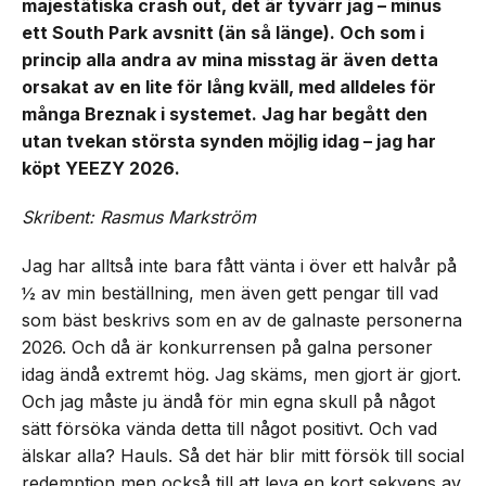
majestätiska crash out, det är tyvärr jag – minus
ett South Park avsnitt (än så länge). Och som i
princip alla andra av mina misstag är även detta
orsakat av en lite för lång kväll, med alldeles för
många Breznak i systemet. Jag har begått den
utan tvekan största synden möjlig idag – jag har
köpt YEEZY 2026.
Skribent: Rasmus Markström
Jag har alltså inte bara fått vänta i över ett halvår på
½ av min beställning, men även gett pengar till vad
som bäst beskrivs som en av de galnaste personerna
2026. Och då är konkurrensen på galna personer
idag ändå extremt hög. Jag skäms, men gjort är gjort.
Och jag måste ju ändå för min egna skull på något
sätt försöka vända detta till något positivt. Och vad
älskar alla? Hauls. Så det här blir mitt försök till social
redemption men också till att leva en kort sekvens av