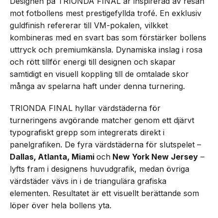
Designen på TRIONDA FINAL är inspirerad av resan
mot fotbollens mest prestigefyllda trofé. En exklusiv
guldfinish refererar till VM-pokalen, vilkket
kombineras med en svart bas som förstärker bollens
uttryck och premiumkänsla. Dynamiska inslag i rosa
och rött tillför energi till designen och skapar
samtidigt en visuell koppling till de omtalade skor
många av spelarna haft under denna turnering.
TRIONDA FINAL hyllar värdstäderna för
turneringens avgörande matcher genom ett djärvt
typografiskt grepp som integrerats direkt i
panelgrafiken. De fyra värdstäderna för slutspelet –
Dallas, Atlanta, Miami
och
New York New Jersey
–
lyfts fram i designens huvudgrafik, medan övriga
värdstäder vävs in i de triangulära grafiska
elementen. Resultatet är ett visuellt berättande som
löper över hela bollens yta.