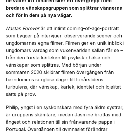
de växer in i tonåren sker ett övergrepp i den
bredare vänskapsgruppen som splittrar vännerna
och för in dem på nya vägar.
Nästan Forever
är ett intimt coming-of-age-porträtt
som bygger på intervjuer, observerande scener och
ungdomarnas egna filmer. Filmen ger en unik inblick i
ungdomars vardag som vuxenvärlden sällan får se –
från den första kärleken till psykisk ohälsa och
vänskaper som splittras. Med början under
sommaren 2020 skildrar filmen övergången från
barndomens sorglösa dagar till tonårstidens
turbulens, där vänskap, kärlek, identitet och lojalitet
sätts på prov.
Philip, yngst i en syskonskara med fyra äldre systrar,
är gruppens skämtare, medan Jasmine brottas med
ångest och relationen till sin frånvarande pappa i
Portugal. Övergången till gymnasiet förändrar