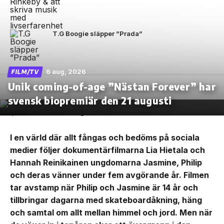
T.G Boogie släpper ”Prada”
6 aug, 2026
FILM/TV
Unik coming-of-age ”Nästan Forever” har
svensk biopremiär den 21 augusti
I en värld där allt fångas och bedöms på sociala
medier följer dokumentärfilmarna Lia Hietala och
Hannah Reinikainen ungdomarna Jasmine, Philip
och deras vänner under fem avgörande år. Filmen
tar avstamp när Philip och Jasmine är 14 år och
tillbringar dagarna med skateboardåkning, häng
och samtal om allt mellan himmel och jord. Men när