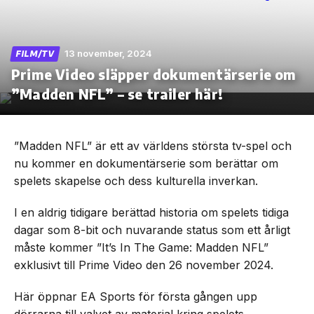
13 november, 2024
FILM/TV
Prime Video släpper dokumentärserie om
Skip
to
”Madden NFL” – se trailer här!
the
content
”Madden NFL” är ett av världens största tv-spel och
nu kommer en dokumentärserie som berättar om
spelets skapelse och dess kulturella inverkan.
I en aldrig tidigare berättad historia om spelets tidiga
dagar som 8-bit och nuvarande status som ett årligt
måste kommer ”It’s In The Game: Madden NFL”
exklusivt till Prime Video den 26 november 2024.
Här öppnar EA Sports för första gången upp