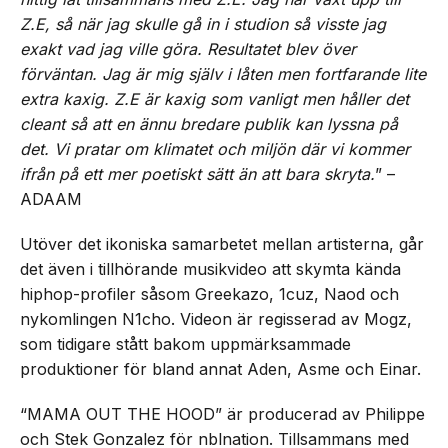
Z.E, så när jag skulle gå in i studion så visste jag
exakt vad jag ville göra. Resultatet blev över
förväntan. Jag är mig själv i låten men fortfarande lite
extra kaxig. Z.E är kaxig som vanligt men håller det
cleant så att en ännu bredare publik kan lyssna på
det. Vi pratar om klimatet och miljön där vi kommer
ifrån på ett mer poetiskt sätt än att bara skryta.
” –
ADAAM
Utöver det ikoniska samarbetet mellan artisterna, går
det även i tillhörande musikvideo att skymta kända
hiphop-profiler såsom Greekazo, 1cuz, Naod och
nykomlingen N1cho. Videon är regisserad av Mogz,
som tidigare stått bakom uppmärksammade
produktioner för bland annat Aden, Asme och Einar.
“MAMA OUT THE HOOD” är producerad av Philippe
och Stek Gonzalez för nblnation. Tillsammans med