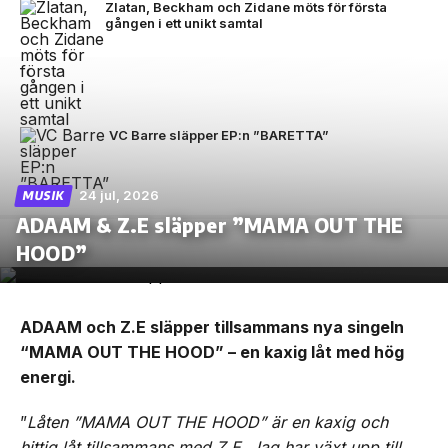
Zlatan, Beckham och Zidane möts för första
gången i ett unikt samtal
VC Barre släpper EP:n ”BARETTA”
24 jul, 2026
MUSIK
ADAAM & Z.E släpper ”MAMA OUT THE
HOOD”
ADAAM och Z.E släpper tillsammans nya singeln
“MAMA OUT THE HOOD” – en kaxig låt med hög
energi.
”
Låten ”MAMA OUT THE HOOD” är en kaxig och
hittig låt tillsammans med Z.E. Jag har växt upp till