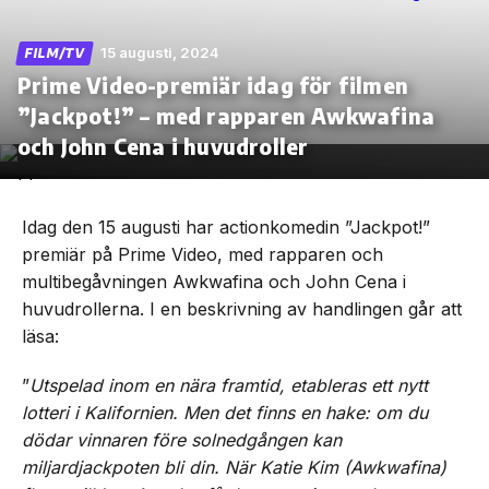
15 augusti, 2024
FILM/TV
Prime Video-premiär idag för filmen
”Jackpot!” – med rapparen Awkwafina
Skip
to
och John Cena i huvudroller
the
content
Idag den 15 augusti har actionkomedin ”Jackpot!”
premiär på Prime Video, med rapparen och
multibegåvningen Awkwafina och John Cena i
huvudrollerna. I en beskrivning av handlingen går att
läsa:
”
Utspelad inom en nära framtid, etableras ett nytt
lotteri i Kalifornien. Men det finns en hake: om du
dödar vinnaren före solnedgången kan
miljardjackpoten bli din. När Katie Kim (Awkwafina)