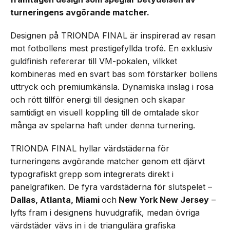
turneringens avgörande matcher.
Designen på TRIONDA FINAL är inspirerad av resan
mot fotbollens mest prestigefyllda trofé. En exklusiv
guldfinish refererar till VM-pokalen, vilkket
kombineras med en svart bas som förstärker bollens
uttryck och premiumkänsla. Dynamiska inslag i rosa
och rött tillför energi till designen och skapar
samtidigt en visuell koppling till de omtalade skor
många av spelarna haft under denna turnering.
TRIONDA FINAL hyllar värdstäderna för
turneringens avgörande matcher genom ett djärvt
typografiskt grepp som integrerats direkt i
panelgrafiken. De fyra värdstäderna för slutspelet –
Dallas, Atlanta, Miami
och
New York New Jersey
–
lyfts fram i designens huvudgrafik, medan övriga
värdstäder vävs in i de triangulära grafiska