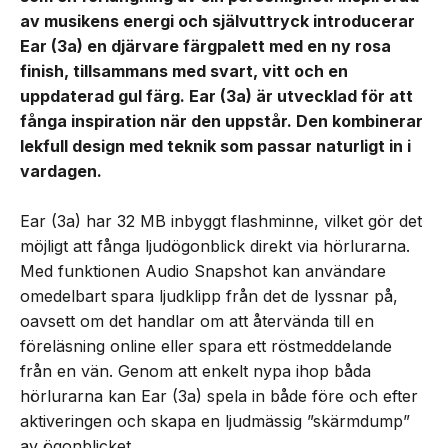
av musikens energi och självuttryck introducerar
Ear (3a) en djärvare färgpalett med en ny rosa
finish, tillsammans med svart, vitt och en
uppdaterad gul färg. Ear (3a) är utvecklad för att
fånga inspiration när den uppstår. Den kombinerar
lekfull design med teknik som passar naturligt in i
vardagen.
Ear (3a) har 32 MB inbyggt flashminne, vilket gör det
möjligt att fånga ljudögonblick direkt via hörlurarna.
Med funktionen Audio Snapshot kan användare
omedelbart spara ljudklipp från det de lyssnar på,
oavsett om det handlar om att återvända till en
föreläsning online eller spara ett röstmeddelande
från en vän. Genom att enkelt nypa ihop båda
hörlurarna kan Ear (3a) spela in både före och efter
aktiveringen och skapa en ljudmässig ”skärmdump”
av ögonblicket.