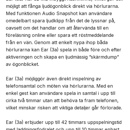
möjligt att fånga ljudögonblick direkt via hörlurarna.
Med funktionen Audio Snapshot kan användare
omedelbart spara ljudklipp från det de lyssnar på,
oavsett om det handlar om att återvända till en
föreläsning online eller spara ett röstmeddelande
från en vän. Genom att enkelt nypa ihop båda
hörlurarna kan Ear (3a) spela in både före och efter
aktiveringen och skapa en ljudmässig ”skärmdump”
av ögonblicket.
Ear (3a) möjliggör även direkt inspelning av
telefonsamtal och möten via hörlurarna. Med en
enkel gest kan användare spela in samtal i upp till
cirka två timmar utan att behöva ta fram telefonen,
vilket minskar risken att viktiga detaljer går förlorade.
Ear (3a) erbjuder upp till 42 timmars uppspelningstid
med laddningsfodralet och upp till 10 timmar enbart