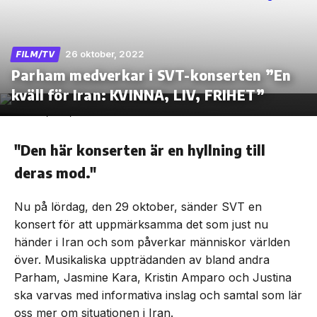
26 oktober, 2022
FILM/TV
Parham medverkar i SVT-konserten ”En
Skip
to
kväll för Iran: KVINNA, LIV, FRIHET”
the
content
"Den här konserten är en hyllning till
deras mod."
Nu på lördag, den 29 oktober, sänder SVT en
konsert för att uppmärksamma det som just nu
händer i Iran och som påverkar människor världen
över. Musikaliska uppträdanden av bland andra
Parham, Jasmine Kara, Kristin Amparo och Justina
ska varvas med informativa inslag och samtal som lär
oss mer om situationen i Iran.