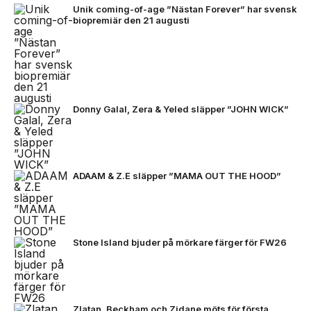
Unik coming-of-age ”Nästan Forever” har svensk
biopremiär den 21 augusti
Donny Galal, Zera & Yeled släpper ”JOHN WICK”
ADAAM & Z.E släpper ”MAMA OUT THE HOOD”
Stone Island bjuder på mörkare färger för FW26
Zlatan, Beckham och Zidane möts för första