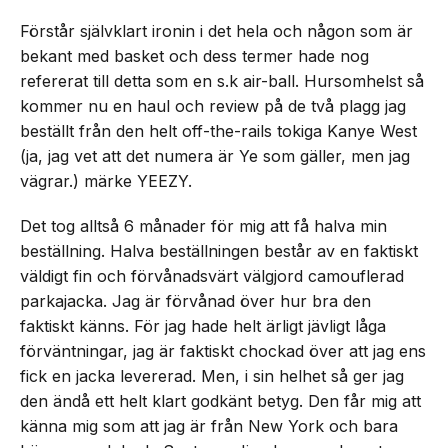
Förstår självklart ironin i det hela och någon som är
bekant med basket och dess termer hade nog
refererat till detta som en s.k air-ball. Hursomhelst så
kommer nu en haul och review på de två plagg jag
beställt från den helt off-the-rails tokiga Kanye West
(ja, jag vet att det numera är Ye som gäller, men jag
vägrar.) märke YEEZY.
Det tog alltså 6 månader för mig att få halva min
beställning. Halva beställningen består av en faktiskt
väldigt fin och förvånadsvärt välgjord camouflerad
parkajacka. Jag är förvånad över hur bra den
faktiskt känns. För jag hade helt ärligt jävligt låga
förväntningar, jag är faktiskt chockad över att jag ens
fick en jacka levererad. Men, i sin helhet så ger jag
den ändå ett helt klart godkänt betyg. Den får mig att
känna mig som att jag är från New York och bara