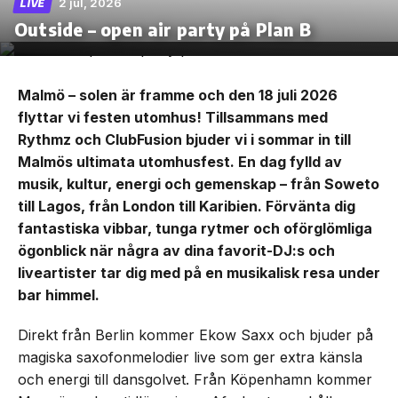
2 jul, 2026
LIVE
Outside – open air party på Plan B
Malmö – solen är framme och den 18 juli 2026
flyttar vi festen utomhus! Tillsammans med
Rythmz och ClubFusion bjuder vi i sommar in till
Malmös ultimata utomhusfest. En dag fylld av
musik, kultur, energi och gemenskap – från Soweto
till Lagos, från London till Karibien. Förvänta dig
fantastiska vibbar, tunga rytmer och oförglömliga
ögonblick när några av dina favorit-DJ:s och
liveartister tar dig med på en musikalisk resa under
bar himmel.
Direkt från Berlin kommer Ekow Saxx och bjuder på
magiska saxofonmelodier live som ger extra känsla
och energi till dansgolvet. Från Köpenhamn kommer