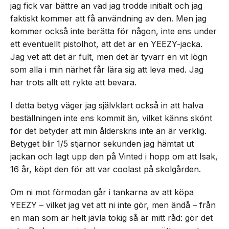
jag fick var bättre än vad jag trodde initialt och jag
faktiskt kommer att få användning av den. Men jag
kommer också inte berätta för någon, inte ens under
ett eventuellt pistolhot, att det är en YEEZY-jacka.
Jag vet att det är fult, men det är tyvärr en vit lögn
som alla i min närhet får lära sig att leva med. Jag
har trots allt ett rykte att bevara.
I detta betyg väger jag självklart också in att halva
beställningen inte ens kommit än, vilket känns skönt
för det betyder att min ålderskris inte än är verklig.
Betyget blir 1/5 stjärnor sekunden jag hämtat ut
jackan och lagt upp den på Vinted i hopp om att Isak,
16 år, köpt den för att var coolast på skolgården.
Om ni mot förmodan går i tankarna av att köpa
YEEZY – vilket jag vet att ni inte gör, men ändå – från
en man som är helt jävla tokig så är mitt råd: gör det