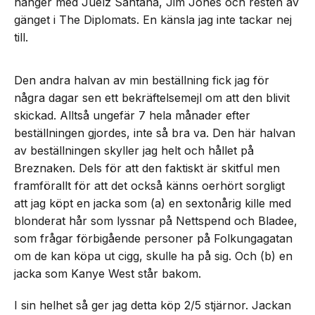
hänger med Juelz Santana, Jim Jones och resten av
gänget i The Diplomats. En känsla jag inte tackar nej
till.
Den andra halvan av min beställning fick jag för
några dagar sen ett bekräftelsemejl om att den blivit
skickad. Alltså ungefär 7 hela månader efter
beställningen gjordes, inte så bra va. Den här halvan
av beställningen skyller jag helt och hållet på
Breznaken. Dels för att den faktiskt är skitful men
framförallt för att det också känns oerhört sorgligt
att jag köpt en jacka som (a) en sextonårig kille med
blonderat hår som lyssnar på Nettspend och Bladee,
som frågar förbigående personer på Folkungagatan
om de kan köpa ut cigg, skulle ha på sig. Och (b) en
jacka som Kanye West står bakom.
I sin helhet så ger jag detta köp 2/5 stjärnor. Jackan