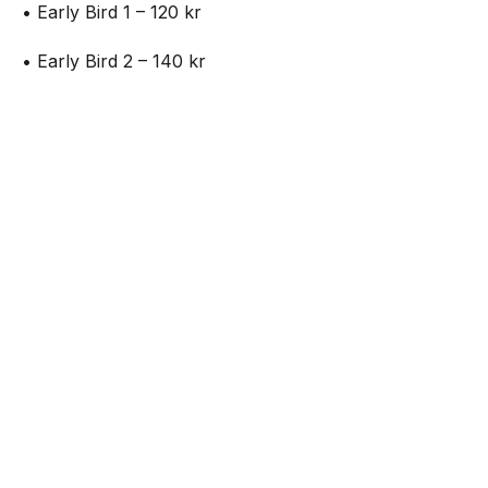
• Early Bird 1 – 120 kr
• Early Bird 2 – 140 kr
• Standard 1 – 160 kr
NEXT UP
Outside – open air party på Plan B
• Standard 2 – 180 kr
• Entré på plats – 200 kr
Biljetter:
https://www.nortic.se/ticket/event/82699
Mat kommer att finnas tillgänglig under hela dagen.
Senaste från Live
Nothing lanserar Club Nothing -ansök om
10.000kr att starta event för