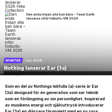
Den enda tröjan alla kan bära – Team Earth
lanseras inför fotbolls-VM 2026
7 jul, 2026
NYHETER
Nothing lanserar Ear (3a)
Som en del av Nothings lekfulla (a)-serie är Ear
(3a) designad för en generation som ser teknik
som en förlängning av sin personlighet. Inspirerad
av musikens energi och självuttryck introducerar
Ear (3a) en djärvare färgpalett med en ny rosa