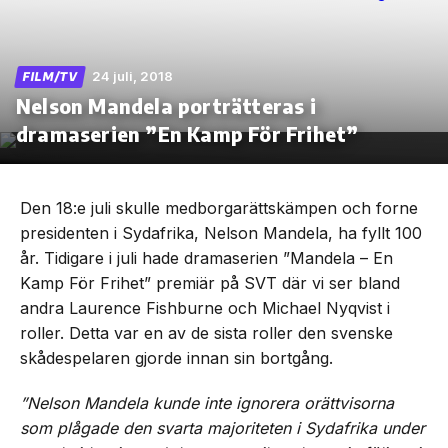
24 juli, 2018
FILM/TV
Nelson Mandela porträtteras i
Skip
to
dramaserien ”En Kamp För Frihet”
the
content
Den 18:e juli skulle medborgarättskämpen och forne
presidenten i Sydafrika, Nelson Mandela, ha fyllt 100
år. Tidigare i juli hade dramaserien ”Mandela – En
Kamp För Frihet” premiär på SVT där vi ser bland
andra Laurence Fishburne och Michael Nyqvist i
roller. Detta var en av de sista roller den svenske
skådespelaren gjorde innan sin bortgång.
”Nelson Mandela kunde inte ignorera orättvisorna
som plågade den svarta majoriteten i Sydafrika under