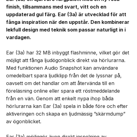
finish, tillsammans med svart, vitt och en
uppdaterad gul färg. Ear (3a) är utvecklad för att
fånga inspiration när den uppstår. Den kombinerar
lekfull design med teknik som passar naturligt in i
vardagen.
Ear (3a) har 32 MB inbyggt flashminne, vilket gör det
möjligt att fånga ljudögonblick direkt via hörlurarna.
Med funktionen Audio Snapshot kan användare
omedelbart spara ljudklipp från det de lyssnar på,
oavsett om det handlar om att återvända till en
föreläsning online eller spara ett röstmeddelande
från en vän. Genom att enkelt nypa ihop båda
hörlurarna kan Ear (3a) spela in både före och efter
aktiveringen och skapa en ljudmässig ”skärmdump”
av ögonblicket.
Ear (3a) möjliggör även direkt inspelning av