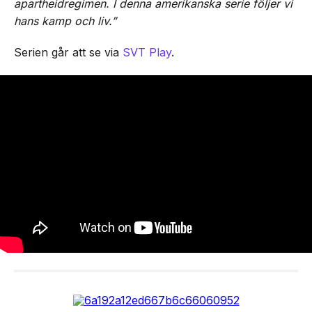
apartheidregimen. I denna amerikanska serie följer vi
hans kamp och liv.”
Serien går att se via
SVT Play
.