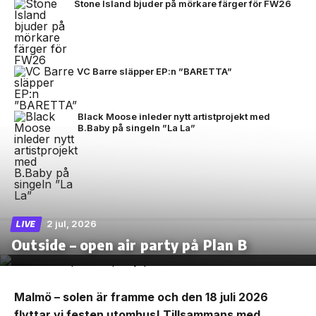
Stone Island bjuder på mörkare färger för FW26
VC Barre släpper EP:n ”BARETTA”
Black Moose inleder nytt artistprojekt med
B.Baby på singeln ”La La”
2 jul, 2026
LIVE
Outside – open air party på Plan B
Malmö – solen är framme och den 18 juli 2026
flyttar vi festen utomhus! Tillsammans med