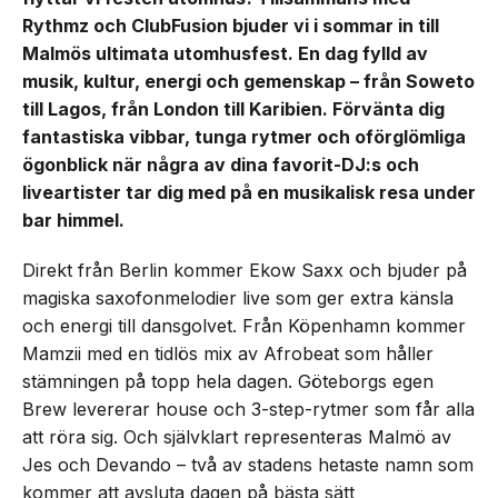
Rythmz och ClubFusion bjuder vi i sommar in till
Malmös ultimata utomhusfest. En dag fylld av
musik, kultur, energi och gemenskap – från Soweto
till Lagos, från London till Karibien. Förvänta dig
fantastiska vibbar, tunga rytmer och oförglömliga
ögonblick när några av dina favorit-DJ:s och
liveartister tar dig med på en musikalisk resa under
bar himmel.
Direkt från Berlin kommer Ekow Saxx och bjuder på
magiska saxofonmelodier live som ger extra känsla
och energi till dansgolvet. Från Köpenhamn kommer
Mamzii med en tidlös mix av Afrobeat som håller
stämningen på topp hela dagen. Göteborgs egen
Brew levererar house och 3-step-rytmer som får alla
att röra sig. Och självklart representeras Malmö av
Jes och Devando – två av stadens hetaste namn som
kommer att avsluta dagen på bästa sätt