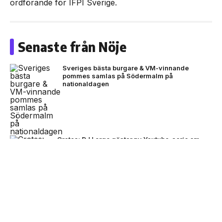
ordförande för IFPI Sverige.
Senaste från Nöje
Sveriges bästa burgare & VM-vinnande
pommes samlas på Södermalm på
nationaldagen
Crates: DJ Large gästar ny Youtube-serie om
producenter
NEXT UP
Sverige får ett nytt nationellt
museum om det svenska
musikundret
P3 utser Tenstaplan till en av de mest
inflytelserika platserna för svensk musik