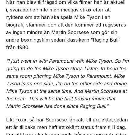
När han blev tillfrågad om vilka filmer han är aktuell
i, svarade han inte men medgav strax efter att
ryktena om att han ska spela Mike Tyson i en
biografi, stämmer och att den kommer att regisseras
av ingen mindre än Martin Scorsese som gör sin
andra boxningsfilm sedan klassikern ”Raging Bull”
från 1980.
“I just went in with Paramount with Mike Tyson. So I’m
going to do the Mike Tyson story. Listen, to be in the
same room pitching Mike Tyson to Paramount, Mike
Tyson is on one side, I’m on the other side and doing
Mike Tyson at the same time. And Martin Scorsese at
the helm. This will be the first boxing movie that
Martin Scorsese has done since Raging Bull.”
Likt Foxx, så har Scorsese länkats till projektet sedan
ett år tillbaka men haft ett okänt status fram till i dag.
För att Foxx ska kunna spela både en ung och äldre