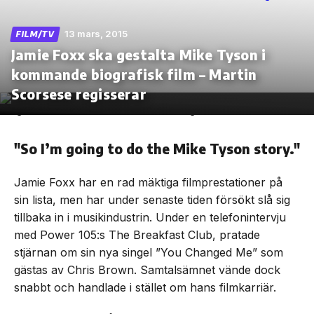
13 mars, 2015
FILM/TV
Jamie Foxx ska gestalta Mike Tyson i
kommande biografisk film – Martin
Skip
to
Scorsese regisserar
the
content
"So I’m going to do the Mike Tyson story."
Jamie Foxx har en rad mäktiga filmprestationer på
sin lista, men har under senaste tiden försökt slå sig
tillbaka in i musikindustrin. Under en telefonintervju
med Power 105:s The Breakfast Club, pratade
stjärnan om sin nya singel ”You Changed Me” som
gästas av Chris Brown. Samtalsämnet vände dock
snabbt och handlade i stället om hans filmkarriär.