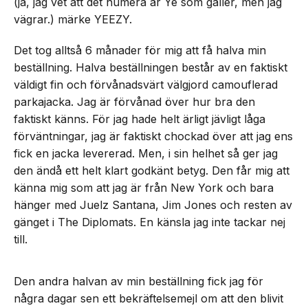
(ja, jag vet att det numera är Ye som gäller, men jag
vägrar.) märke YEEZY.
Det tog alltså 6 månader för mig att få halva min
beställning. Halva beställningen består av en faktiskt
väldigt fin och förvånadsvärt välgjord camouflerad
parkajacka. Jag är förvånad över hur bra den
faktiskt känns. För jag hade helt ärligt jävligt låga
förväntningar, jag är faktiskt chockad över att jag ens
fick en jacka levererad. Men, i sin helhet så ger jag
den ändå ett helt klart godkänt betyg. Den får mig att
känna mig som att jag är från New York och bara
hänger med Juelz Santana, Jim Jones och resten av
gänget i The Diplomats. En känsla jag inte tackar nej
till.
Den andra halvan av min beställning fick jag för
några dagar sen ett bekräftelsemejl om att den blivit