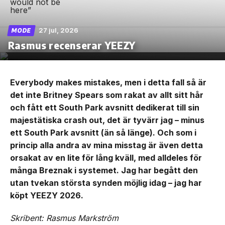
27 jul, 2026
MODE
Rasmus recenserar YEEZY
Everybody makes mistakes, men i detta fall så är
det inte Britney Spears som rakat av allt sitt hår
och fått ett South Park avsnitt dedikerat till sin
majestätiska crash out, det är tyvärr jag – minus
ett South Park avsnitt (än så länge). Och som i
princip alla andra av mina misstag är även detta
orsakat av en lite för lång kväll, med alldeles för
många Breznak i systemet. Jag har begått den
utan tvekan största synden möjlig idag – jag har
köpt YEEZY 2026.
Skribent: Rasmus Markström