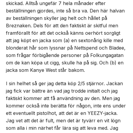
skickad. Alltså ungefär 7 hela månader efter
beställningen gjordes, inte så bra va. Den här halvan
av beställningen skyller jag helt och hållet på
Breznaken. Dels för att den faktiskt är skitful men
framförallt för att det också känns oerhört sorgligt
att jag köpt en jacka som (a) en sextonårig kille med
blonderat hår som lyssnar på Nettspend och Bladee,
som frågar förbigående personer på Folkungagatan
om de kan köpa ut cigg, skulle ha på sig. Och (b) en
jacka som Kanye West står bakom.
I sin helhet så ger jag detta köp 2/5 stjärnor. Jackan
jag fick var bättre än vad jag trodde initialt och jag
faktiskt kommer att få användning av den. Men jag
kommer också inte berätta för någon, inte ens under
ett eventuellt pistolhot, att det är en YEEZY-jacka.
Jag vet att det är fult, men det är tyvärr en vit lögn
som alla i min närhet får lära sig att leva med. Jag