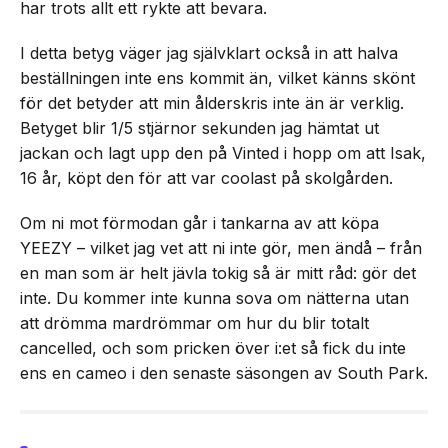
har trots allt ett rykte att bevara.
I detta betyg väger jag självklart också in att halva
beställningen inte ens kommit än, vilket känns skönt
för det betyder att min ålderskris inte än är verklig.
Betyget blir 1/5 stjärnor sekunden jag hämtat ut
jackan och lagt upp den på Vinted i hopp om att Isak,
16 år, köpt den för att var coolast på skolgården.
Om ni mot förmodan går i tankarna av att köpa
YEEZY – vilket jag vet att ni inte gör, men ändå – från
en man som är helt jävla tokig så är mitt råd: gör det
inte. Du kommer inte kunna sova om nätterna utan
att drömma mardrömmar om hur du blir totalt
cancelled, och som pricken över i:et så fick du inte
ens en cameo i den senaste säsongen av South Park.