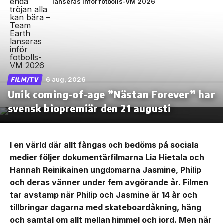
lanseras inför fotbolls-VM 2026
6 aug, 2026
FILM/TV
Unik coming-of-age ”Nästan Forever” har
svensk biopremiär den 21 augusti
I en värld där allt fångas och bedöms på sociala
medier följer dokumentärfilmarna Lia Hietala och
Hannah Reinikainen ungdomarna Jasmine, Philip
och deras vänner under fem avgörande år. Filmen
tar avstamp när Philip och Jasmine är 14 år och
tillbringar dagarna med skateboardåkning, häng
och samtal om allt mellan himmel och jord. Men när