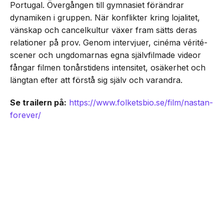
Portugal. Övergången till gymnasiet förändrar
dynamiken i gruppen. När konflikter kring lojalitet,
vänskap och cancelkultur växer fram sätts deras
relationer på prov. Genom intervjuer, cinéma vérité-
scener och ungdomarnas egna självfilmade videor
fångar filmen tonårstidens intensitet, osäkerhet och
längtan efter att förstå sig själv och varandra.
Se trailern på:
https://www.folketsbio.se/film/nastan-
forever/
NEXT UP
Unik coming-of-age ”Nästan
Senaste från Film/Tv
Forever” har svensk biopremiär
den 21 augusti
Dokumentären Första blatten på månen om
Dogge Doggelito får biopremiär den 25
september -här är trailern