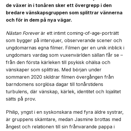
de växer in i tonåren sker ett övergrepp i den
bredare vänskapsgruppen som splittrar vännerna
och för in dem på nya vägar.
Nästan Forever
är ett intimt coming-of-age-porträtt
som bygger på intervjuer, observerande scener och
ungdomarnas egna filmer. Filmen ger en unik inblick i
ungdomars vardag som vuxenvärlden sällan får se –
från den första kärleken till psykisk ohälsa och
vänskaper som splittras. Med början under
sommaren 2020 skildrar filmen övergången från
barndomens sorglösa dagar till tonårstidens
turbulens, där vänskap, kärlek, identitet och lojalitet
sätts på prov.
Philip, yngst i en syskonskara med fyra äldre systrar,
är gruppens skämtare, medan Jasmine brottas med
ångest och relationen till sin frånvarande pappa i