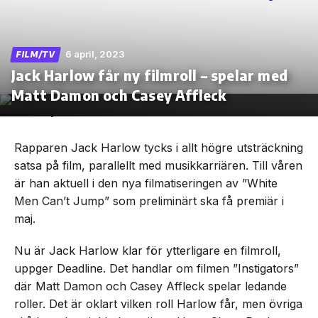
6 april, 2023
FILM/TV
Jack Harlow får ny filmroll – spelar med
Skip
to
Matt Damon och Casey Affleck
the
content
Rapparen Jack Harlow tycks i allt högre utsträckning
satsa på film, parallellt med musikkarriären. Till våren
är han aktuell i den nya filmatiseringen av ”White
Men Can’t Jump” som preliminärt ska få premiär i
maj.
Nu är Jack Harlow klar för ytterligare en filmroll,
uppger Deadline. Det handlar om filmen ”Instigators”
där Matt Damon och Casey Affleck spelar ledande
roller. Det är oklart vilken roll Harlow får, men övriga