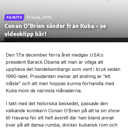
17 mars, 2015
FILM/TV
Conan O’Brien sänder från Kuba – se
Skip
videoklipp här!
to
the
content
Den 17:e december förra året medgav USA:s
president Barack Obama att man är villiga att
upphäva det handelsembargo som varit i bruk sedan
1960-talet. Presidenten menar att ändring är ”ett
måste” och att man hoppas kunna förhandla med
Kuba inom de närmsta månaderna.
I takt med det historiska beskedet, passade den
välkände komikern Conan O’Brien på att ta sin show
till Havana för ett helt avsnitt där han bland annat
övar på att dansa rumba, dricker kubansk rom och