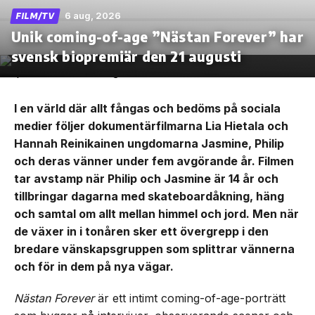
6 aug, 2026
FILM/TV
Unik coming-of-age ”Nästan Forever” har
svensk biopremiär den 21 augusti
I en värld där allt fångas och bedöms på sociala
medier följer dokumentärfilmarna Lia Hietala och
Hannah Reinikainen ungdomarna Jasmine, Philip
och deras vänner under fem avgörande år. Filmen
tar avstamp när Philip och Jasmine är 14 år och
tillbringar dagarna med skateboardåkning, häng
och samtal om allt mellan himmel och jord. Men när
de växer in i tonåren sker ett övergrepp i den
bredare vänskapsgruppen som splittrar vännerna
och för in dem på nya vägar.
Nästan Forever
är ett intimt coming-of-age-porträtt