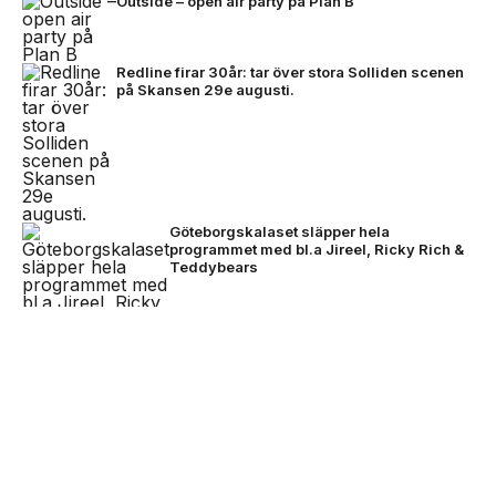
Outside – open air party på Plan B
Redline firar 30år: tar över stora Solliden scenen
på Skansen 29e augusti.
Göteborgskalaset släpper hela
programmet med bl.a Jireel, Ricky Rich &
Teddybears
NEXT UP
David Byrne avslutade festivalhelgen –
Nothing lanserar Club Nothing -
imorgon släpps biljetterna till Rosendal Garden
ansök om 10.000kr att starta
Party 2027
event för