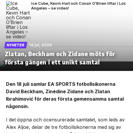
Ice Cube, Kevin Hart och Conan O’Brien liftar i Los
Angeles – se video!
14 jul, 2026
NYHETER
Zlatan, Beckham och Zidane möts för
första gången i ett unikt samtal
Den 18 juli samlar EA SPORTS fotbollsikonerna
David Beckham, Zinédine Zidane och Zlatan
Ibrahimović för deras första gemensamma samtal
någonsin.
I det öppna och ocensurerade samtalet, som leds av
Alex Aljoe, delar de tre fotbollsikonerna med sig av