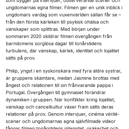
som bygger på intervjuer, observerande scener och
ungdomarnas egna filmer. Filmen ger en unik inblick i
ungdomars vardag som vuxenvärlden sällan får se –
från den första kärleken till psykisk ohälsa och
vänskaper som splittras. Med början under
sommaren 2020 skildrar filmen övergången från
barndomens sorglösa dagar till tonårstidens
turbulens, där vänskap, kärlek, identitet och lojalitet
sätts på prov.
Philip, yngst i en syskonskara med fyra äldre systrar,
är gruppens skämtare, medan Jasmine brottas med
ångest och relationen till sin frånvarande pappa i
Portugal. Övergången till gymnasiet förändrar
dynamiken i gruppen. När konflikter kring lojalitet,
vänskap och cancelkultur växer fram sätts deras
relationer på prov. Genom intervjuer, cinéma vérité-
scener och ungdomarnas egna självfilmade videor
fångar filmen tonårstidens intensitet, osäkerhet och