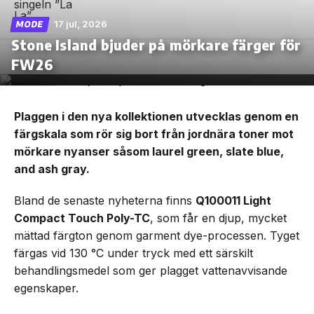
17 jul, 2026
MODE
Stone Island bjuder på mörkare färger för
FW26
Plaggen i den nya kollektionen utvecklas genom en
färgskala som rör sig bort från jordnära toner mot
mörkare nyanser såsom laurel green, slate blue,
and ash gray.
Bland de senaste nyheterna finns
Q100011 Light
Compact Touch Poly-TC
, som får en djup, mycket
mättad färgton genom garment dye-processen. Tyget
färgas vid 130 °C under tryck med ett särskilt
behandlingsmedel som ger plagget vattenavvisande
egenskaper.