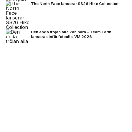
The North Face lanserar SS26 Hike Collection
Den enda tröjan alla kan bära – Team Earth
lanseras inför fotbolls-VM 2026
NEXT UP
Stone Island bjuder på mörkare
färger för FW26