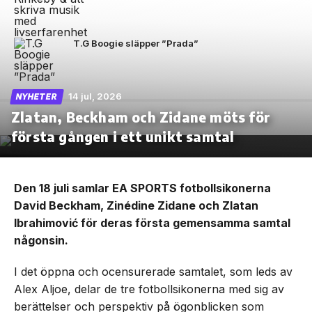
T.G Boogie släpper ”Prada”
14 jul, 2026
NYHETER
Zlatan, Beckham och Zidane möts för
första gången i ett unikt samtal
Den 18 juli samlar EA SPORTS fotbollsikonerna
David Beckham, Zinédine Zidane och Zlatan
Ibrahimović för deras första gemensamma samtal
någonsin.
I det öppna och ocensurerade samtalet, som leds av
Alex Aljoe, delar de tre fotbollsikonerna med sig av
berättelser och perspektiv på ögonblicken som