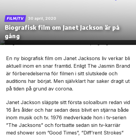
30 april, 2020
FILM/TV
Biografisk film om Janet Jackson är på
Skip
gång
to
the
content
En ny biografisk film om Janet Jacksons liv verkar bli
aktuell inom en snar framtid. Enligt The Jasmin Brand
är förberedelserna för filmen i sitt slutskede och
auditions har börjat. Men självklart har saker dragit ut
på tiden på grund av corona.
Janet Jackson släppte sitt första soloalbum redan vid
16 års ålder och har sedan dess blivit en stjärna både
inom musik och tv. 1976 medverkade hon i tv-serien
”The Jacksons” och fortsatte sedan sin tv-karriär
med shower som ”Good Times”, ”Diff’rent Strokes”