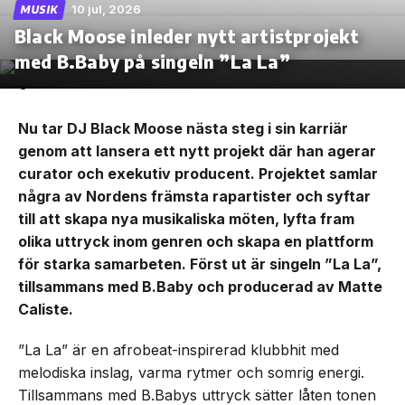
10 jul, 2026
MUSIK
Black Moose inleder nytt artistprojekt
med B.Baby på singeln ”La La”
Nu tar DJ Black Moose nästa steg i sin karriär
genom att lansera ett nytt projekt där han agerar
curator och exekutiv producent. Projektet samlar
några av Nordens främsta rapartister och syftar
till att skapa nya musikaliska möten, lyfta fram
olika uttryck inom genren och skapa en plattform
för starka samarbeten. Först ut är singeln ”La La”,
tillsammans med B.Baby och producerad av Matte
Caliste.
”La La” är en afrobeat-inspirerad klubbhit med
melodiska inslag, varma rytmer och somrig energi.
Tillsammans med B.Babys uttryck sätter låten tonen