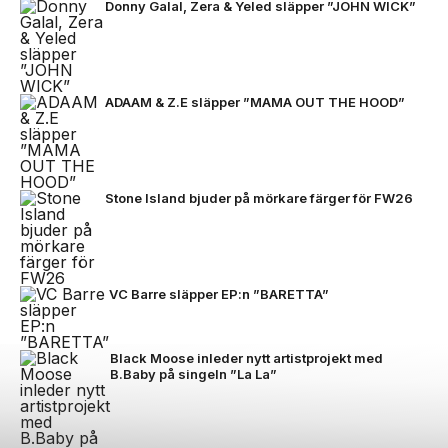
Donny Galal, Zera & Yeled släpper ”JOHN WICK”
ADAAM & Z.E släpper ”MAMA OUT THE HOOD”
Stone Island bjuder på mörkare färger för FW26
VC Barre släpper EP:n ”BARETTA”
Black Moose inleder nytt artistprojekt med
B.Baby på singeln ”La La”