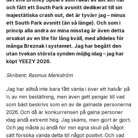
och fått ett South Park avsnitt dedikerat till sin
majestätiska crash out, det är tyvärr jag – minus
ett South Park avsnitt (än så länge). Och som i
princip alla andra av mina misstag är även detta
orsakat av en lite för lång kväll, med alldeles för
många Breznak i systemet. Jag har begått den
utan tvekan största synden möjlig idag – jag har
köpt YEEZY 2026.
Skribent: Rasmus Markström
Jag har alltså inte bara fått vänta i över ett halvår på
½ av min beställning, men även gett pengar till vad
som bäst beskrivs som en av de galnaste personerna
2026. Och då är konkurrensen på galna personer
idag ändå extremt hög. Jag skäms, men gjort är gjort.
Och jag måste ju ändå för min egna skull på något
sätt försöka vända detta till något positivt. Och vad