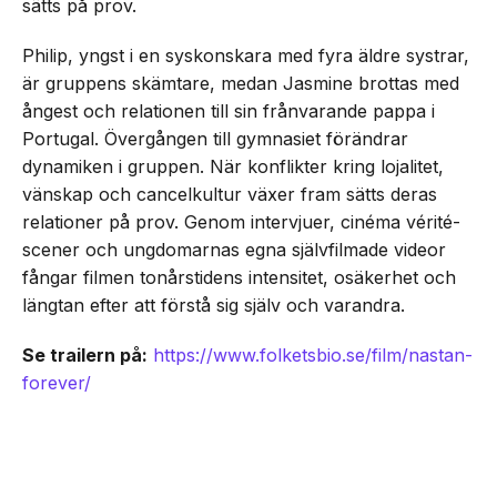
sätts på prov.
Philip, yngst i en syskonskara med fyra äldre systrar,
är gruppens skämtare, medan Jasmine brottas med
ångest och relationen till sin frånvarande pappa i
Portugal. Övergången till gymnasiet förändrar
dynamiken i gruppen. När konflikter kring lojalitet,
vänskap och cancelkultur växer fram sätts deras
relationer på prov. Genom intervjuer, cinéma vérité-
scener och ungdomarnas egna självfilmade videor
fångar filmen tonårstidens intensitet, osäkerhet och
längtan efter att förstå sig själv och varandra.
Se trailern på:
https://www.folketsbio.se/film/nastan-
forever/
NEXT UP
Unik coming-of-age ”Nästan
Forever” har svensk biopremiär