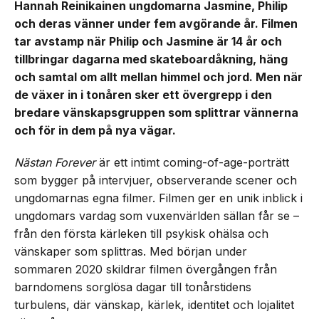
Hannah Reinikainen ungdomarna Jasmine, Philip
och deras vänner under fem avgörande år. Filmen
tar avstamp när Philip och Jasmine är 14 år och
tillbringar dagarna med skateboardåkning, häng
och samtal om allt mellan himmel och jord. Men när
de växer in i tonåren sker ett övergrepp i den
bredare vänskapsgruppen som splittrar vännerna
och för in dem på nya vägar.
Nästan Forever
är ett intimt coming-of-age-porträtt
som bygger på intervjuer, observerande scener och
ungdomarnas egna filmer. Filmen ger en unik inblick i
ungdomars vardag som vuxenvärlden sällan får se –
från den första kärleken till psykisk ohälsa och
vänskaper som splittras. Med början under
sommaren 2020 skildrar filmen övergången från
barndomens sorglösa dagar till tonårstidens
turbulens, där vänskap, kärlek, identitet och lojalitet