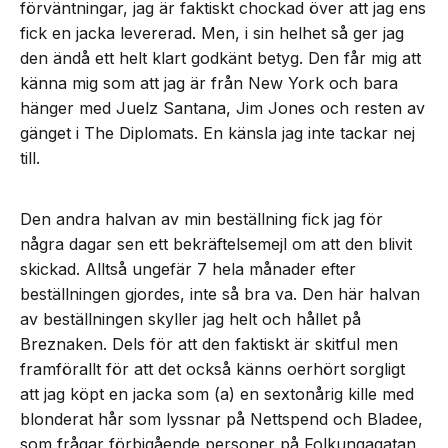
förväntningar, jag är faktiskt chockad över att jag ens
fick en jacka levererad. Men, i sin helhet så ger jag
den ändå ett helt klart godkänt betyg. Den får mig att
känna mig som att jag är från New York och bara
hänger med Juelz Santana, Jim Jones och resten av
gänget i The Diplomats. En känsla jag inte tackar nej
till.
Den andra halvan av min beställning fick jag för
några dagar sen ett bekräftelsemejl om att den blivit
skickad. Alltså ungefär 7 hela månader efter
beställningen gjordes, inte så bra va. Den här halvan
av beställningen skyller jag helt och hållet på
Breznaken. Dels för att den faktiskt är skitful men
framförallt för att det också känns oerhört sorgligt
att jag köpt en jacka som (a) en sextonårig kille med
blonderat hår som lyssnar på Nettspend och Bladee,
som frågar förbigående personer på Folkungagatan