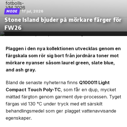
17 jul, 2026
MODE
Stone Island bjuder på mörkare färger för
FW26
Plaggen i den nya kollektionen utvecklas genom en
färgskala som rör sig bort från jordnära toner mot
mörkare nyanser såsom laurel green, slate blue,
and ash gray.
Bland de senaste nyheterna finns
Q100011 Light
Compact Touch Poly-TC
, som får en djup, mycket
mättad färgton genom garment dye-processen. Tyget
färgas vid 130 °C under tryck med ett särskilt
behandlingsmedel som ger plagget vattenavvisande
egenskaper.