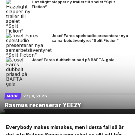
Hazelight släpper ny trailer till spelet ”Split
Fiction”
Josef Fares spelstudio presenterar nya
samarbetsäventyret ”Split Fiction”
Josef Fares dubbelt prisad på BAFTA-gala
27 jul, 2026
MODE
Rasmus recenserar YEEZY
Everybody makes mistakes, men i detta fall så är
det inte Britney Spears som rakat av allt sitt hår