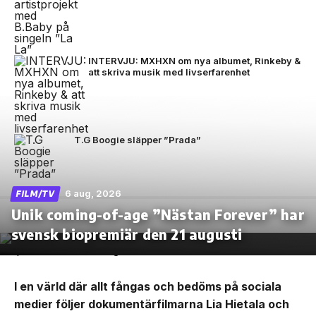
INTERVJU: MXHXN om nya albumet, Rinkeby &
att skriva musik med livserfarenhet
T.G Boogie släpper ”Prada”
6 aug, 2026
FILM/TV
Unik coming-of-age ”Nästan Forever” har
svensk biopremiär den 21 augusti
I en värld där allt fångas och bedöms på sociala
medier följer dokumentärfilmarna Lia Hietala och