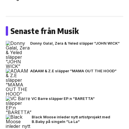
Senaste från Musik
Donny Galal, Zera & Yeled släpper ”JOHN WICK”
ADAAM & Z.E släpper ”MAMA OUT THE HOOD”
VC Barre släpper EP:n ”BARETTA”
Black Moose inleder nytt artistprojekt med
B.Baby på singeln ”La La”