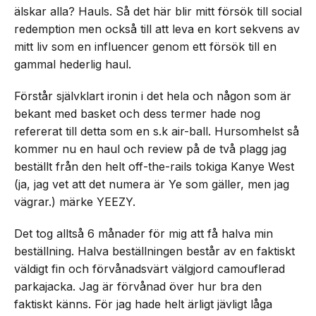
älskar alla? Hauls. Så det här blir mitt försök till social
redemption men också till att leva en kort sekvens av
mitt liv som en influencer genom ett försök till en
gammal hederlig haul.
Förstår självklart ironin i det hela och någon som är
bekant med basket och dess termer hade nog
refererat till detta som en s.k air-ball. Hursomhelst så
kommer nu en haul och review på de två plagg jag
beställt från den helt off-the-rails tokiga Kanye West
(ja, jag vet att det numera är Ye som gäller, men jag
vägrar.) märke YEEZY.
Det tog alltså 6 månader för mig att få halva min
beställning. Halva beställningen består av en faktiskt
väldigt fin och förvånadsvärt välgjord camouflerad
parkajacka. Jag är förvånad över hur bra den
faktiskt känns. För jag hade helt ärligt jävligt låga