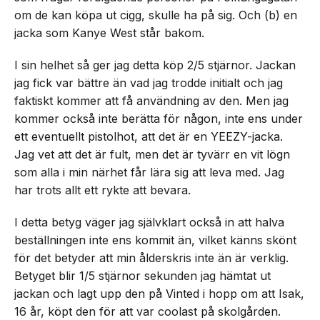
om de kan köpa ut cigg, skulle ha på sig. Och (b) en
jacka som Kanye West står bakom.
I sin helhet så ger jag detta köp 2/5 stjärnor. Jackan
jag fick var bättre än vad jag trodde initialt och jag
faktiskt kommer att få användning av den. Men jag
kommer också inte berätta för någon, inte ens under
ett eventuellt pistolhot, att det är en YEEZY-jacka.
Jag vet att det är fult, men det är tyvärr en vit lögn
som alla i min närhet får lära sig att leva med. Jag
har trots allt ett rykte att bevara.
I detta betyg väger jag självklart också in att halva
beställningen inte ens kommit än, vilket känns skönt
för det betyder att min ålderskris inte än är verklig.
Betyget blir 1/5 stjärnor sekunden jag hämtat ut
jackan och lagt upp den på Vinted i hopp om att Isak,
16 år, köpt den för att var coolast på skolgården.