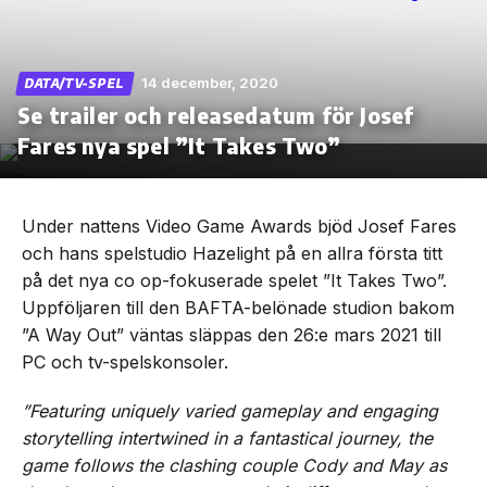
14 december, 2020
DATA/TV-SPEL
Se trailer och releasedatum för Josef
Skip
to
Fares nya spel ”It Takes Two”
the
content
Under nattens Video Game Awards bjöd Josef Fares
och hans spelstudio Hazelight på en allra första titt
på det nya co op-fokuserade spelet ”It Takes Two”.
Uppföljaren till den BAFTA-belönade studion bakom
”A Way Out” väntas släppas den 26:e mars 2021 till
PC och tv-spelskonsoler.
”‌Featuring‌ ‌uniquely‌ ‌varied‌ ‌gameplay‌ ‌and‌ ‌engaging‌
‌storytelling‌ ‌intertwined‌ ‌in‌ ‌a‌ ‌fantastical‌ ‌journey,‌ ‌the‌
‌game‌ ‌follows‌ ‌‌the‌ ‌clashing‌ ‌couple‌ ‌‌Cody‌ ‌and‌ ‌Ma‌y‌‌ ‌as‌