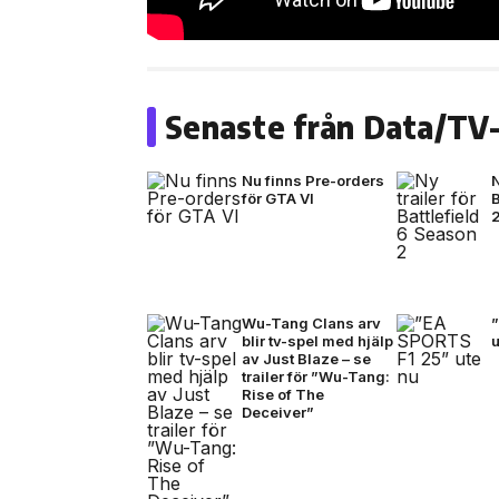
Senaste från Data/TV-
Nu finns Pre-orders
N
för GTA VI
B
Wu-Tang Clans arv
blir tv-spel med hjälp
u
av Just Blaze – se
trailer för ”Wu-Tang:
Rise of The
Deceiver”