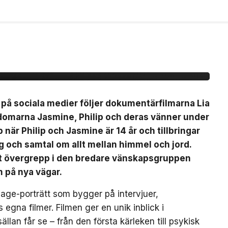
Nästan Forever” har
 21 augusti
s på sociala medier följer dokumentärfilmarna Lia
domarna Jasmine, Philip och deras vänner under
när Philip och Jasmine är 14 år och tillbringar
och samtal om allt mellan himmel och jord.
ett övergrepp i den bredare vänskapsgruppen
m på nya vägar.
-age-porträtt som bygger på intervjuer,
na filmer. Filmen ger en unik inblick i
an får se – från den första kärleken till psykisk