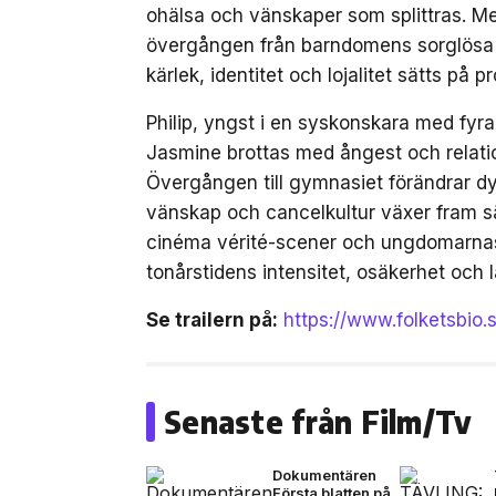
ohälsa och vänskaper som splittras. M
övergången från barndomens sorglösa da
kärlek, identitet och lojalitet sätts på pr
Philip, yngst i en syskonskara med fyr
Jasmine brottas med ångest och relation
Övergången till gymnasiet förändrar dyn
vänskap och cancelkultur växer fram sä
cinéma vérité-scener och ungdomarnas 
tonårstidens intensitet, osäkerhet och l
Se trailern på:
https://www.folketsbio.
Senaste från Film/Tv
Dokumentären
Första blatten på