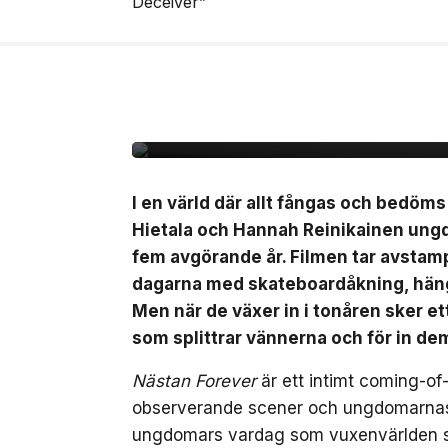
6 aug, 2026
FILM/TV
Unik coming-of-age ”
svensk biopremiär den
I en värld där allt fångas och bedöm
Hietala och Hannah Reinikainen ung
fem avgörande år. Filmen tar avstamp 
dagarna med skateboardåkning, häng 
Men när de växer in i tonåren sker 
som splittrar vännerna och för in de
Nästan Forever
är ett intimt coming-of
observerande scener och ungdomarnas eg
ungdomars vardag som vuxenvärlden säll