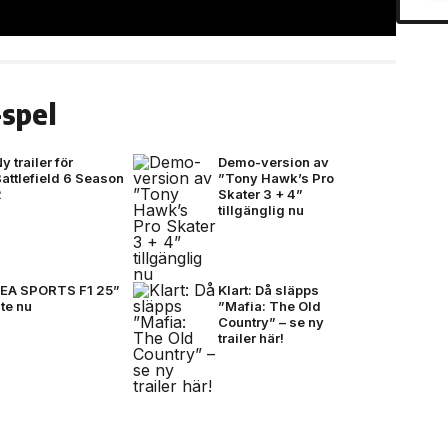
spel
y trailer för
Demo-version av
attlefield 6 Season
”Tony Hawk’s Pro
2
Skater 3 + 4”
tillgänglig nu
”EA SPORTS F1 25”
Klart: Då släpps
te nu
”Mafia: The Old
Country” – se ny
trailer här!