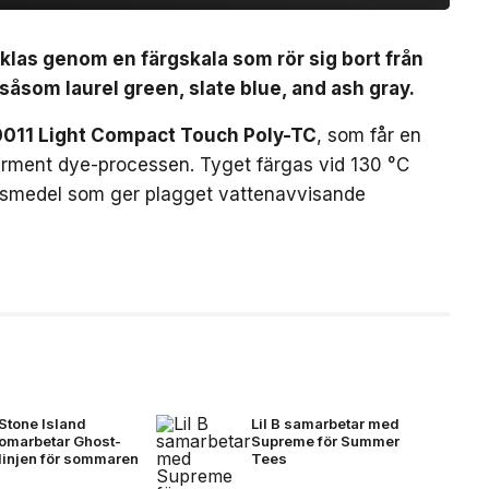
klas genom en färgskala som rör sig bort från
åsom laurel green, slate blue, and ash gray.
011 Light Compact Touch Poly-TC
, som får en
rment dye-processen. Tyget färgas vid 130 °C
ngsmedel som ger plagget vattenavvisande
Stone Island
Lil B samarbetar med
omarbetar Ghost-
Supreme för Summer
linjen för sommaren
Tees