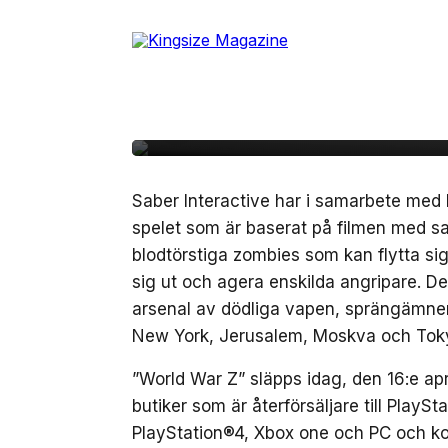
Skip
to
16 april, 2019
DATA/TV-SPEL
the
Kämpa mot blodtörsti
content
spelet om ”World Wa
Saber Interactive har i samarbete med 
spelet som är baserat på filmen med 
blodtörstiga zombies som kan flytta si
sig ut och agera enskilda angripare. Det
arsenal av dödliga vapen, sprängämnen o
New York, Jerusalem, Moskva och Tok
”World War Z” släpps idag, den 16:e apri
butiker som är återförsäljare till PlaySt
PlayStation®4, Xbox one och PC och kosta