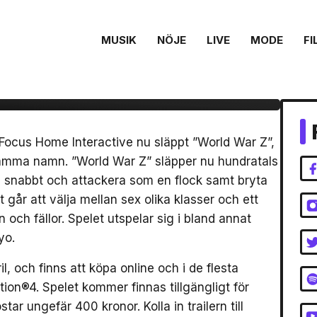
MUSIK
NÖJE
LIVE
MODE
FI
ga zombies i nya
r Z”
Focus Home Interactive nu släppt ”World War Z”,
samma namn. ”World War Z” släpper nu hundratals
g snabbt och attackera som en flock samt bryta
 går att välja mellan sex olika klasser och ett
ch fällor. Spelet utspelar sig i bland annat
yo.
l, och finns att köpa online och i de flesta
ation®4. Spelet kommer finnas tillgängligt för
r ungefär 400 kronor. Kolla in trailern till