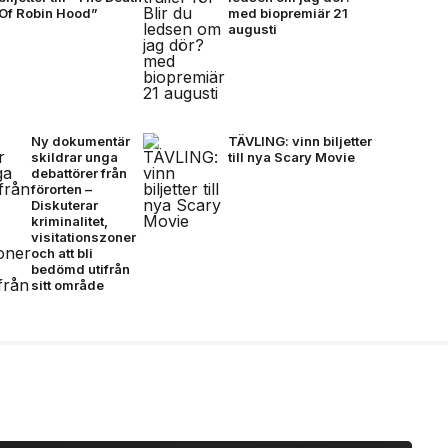
Of Robin Hood”
med biopremiär 21
augusti
Ny dokumentär
TÄVLING: vinn biljetter
skildrar unga
till nya Scary Movie
debattörer från
förorten –
Diskuterar
kriminalitet,
visitationszoner
och att bli
bedömd utifrån
sitt område
å mörkare färger för