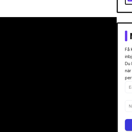
Få 
inb
Du 
när
per