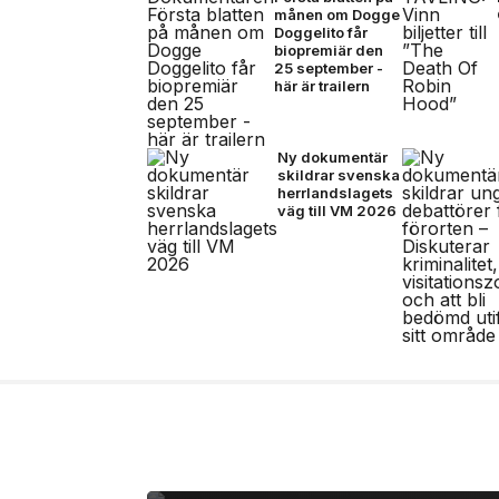
månen om Dogge
Doggelito får
biopremiär den
25 september -
här är trailern
Ny dokumentär
skildrar svenska
herrlandslagets
väg till VM 2026
17 jul, 2026
MODE
Stone Island bjuder p
FW26