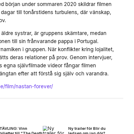
ed början under sommaren 2020 skildrar filmen
gar till tonårstidens turbulens, där vänskap,
ov.
a äldre systrar, är gruppens skämtare, medan
en till sin frånvarande pappa i Portugal.
amiken i gruppen. När konflikter kring lojalitet,
tts deras relationer på prov. Genom intervjuer,
egna självfilmade videor fångar filmen
ängtan efter att förstå sig själv och varandra.
se/film/nastan-forever/
TÄVLING: Vinn
Ny trailer för Blir du
biljetter till ”The Death
ledsen om jag dör?