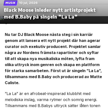
10 jul, 2026
MUSIK
Black Moose inleder nytt artistprojekt
med B.Baby på singeln ”La La”
Nu tar DJ Black Moose nästa steg i sin karriär
genom att lansera ett nytt projekt där han agerar
curator och exekutiv producent. Projektet samlar
några av Nordens främsta rapartister och syftar
till att skapa nya musikaliska möten, lyfta fram
olika uttryck inom genren och skapa en plattform
för starka samarbeten. Först ut är singeln ”La La”,
tillsammans med B.Baby och producerad av Matte
Caliste.
”La La” är en afrobeat-inspirerad klubbhit med
melodiska inslag, varma rytmer och somrig energi.
Tillsammans med B.Babys uttryck sätter låten tonen