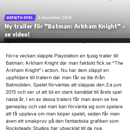
3 december, 2014
DATA/TV-SPEL
Ny trailer för ”Batman: Arkham Knight” –
Skip
se video!
to
the
content
Förra veckan släppte Playstation en tjusig trailer till
Batman: Arkham Knight där man faktiskt fick se ”The
Arkham Knight” i action. Nu har dem släppt en
uppföljare till trailern där man får se lite ifrån
Batmobilen. Spelet förväntas att släppas den 2:a juni
2015 och ser ut att bli en stark kandidat till årets spel
nästa år. I en av dessa trailers får man även se live
gameplay och vad man kan förvänta sig som spelare
att få uppleva om man köper spelet, sedan får man
även ett smakprov på den fantastiska grafiken som
Rocksteady Studios har utvecklat till de nya