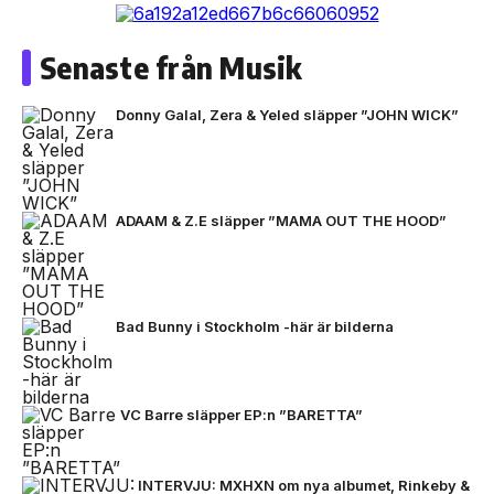
Senaste från Musik
Donny Galal, Zera & Yeled släpper ”JOHN WICK”
ADAAM & Z.E släpper ”MAMA OUT THE HOOD”
Bad Bunny i Stockholm -här är bilderna
VC Barre släpper EP:n ”BARETTA”
INTERVJU: MXHXN om nya albumet, Rinkeby &