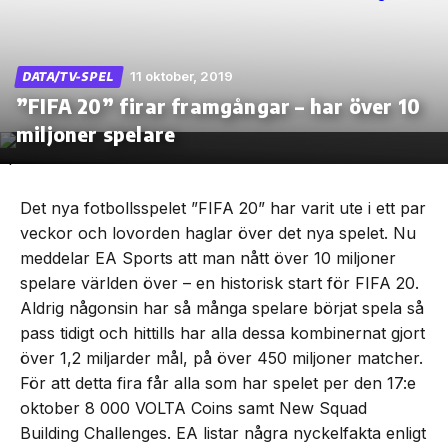
11 oktober, 2019
DATA/TV-SPEL
”FIFA 20” firar framgångar – har över 10
Skip
to
miljoner spelare
the
content
Det nya fotbollsspelet ”FIFA 20” har varit ute i ett par
veckor och lovorden haglar över det nya spelet. Nu
meddelar EA Sports att man nått över 10 miljoner
spelare världen över – en historisk start för FIFA 20.
Aldrig någonsin har så många spelare börjat spela så
pass tidigt och hittills har alla dessa kombinernat gjort
över 1,2 miljarder mål, på över 450 miljoner matcher.
För att detta fira får alla som har spelet per den 17:e
oktober 8 000 VOLTA Coins samt New Squad
Building Challenges. EA listar några nyckelfakta enligt