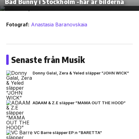
Bad Bunny i Stockholm -här är bilderna
Fotograf:
Anastasia Baranovskaia
Senaste från Musik
Donny Galal, Zera & Yeled släpper ”JOHN WICK”
ADAAM & Z.E släpper ”MAMA OUT THE HOOD”
VC Barre släpper EP:n ”BARETTA”