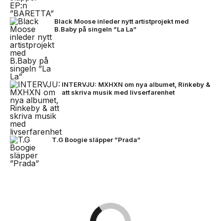
Black Moose inleder nytt artistprojekt med
B.Baby på singeln ”La La”
INTERVJU: MXHXN om nya albumet, Rinkeby &
att skriva musik med livserfarenhet
T.G Boogie släpper ”Prada”