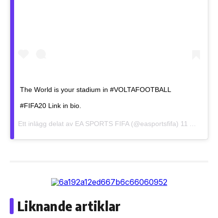
The World is your stadium in #VOLTAFOOTBALL
#FIFA20 Link in bio.
Ett inlägg delat av
EA SPORTS FIFA
(@easportsfifa)
11 Aug 2019 kl. 12:37 PDT
Liknande artiklar