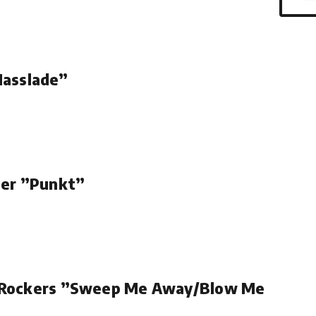
Hasslade”
der ”Punkt”
 Rockers ”Sweep Me Away/Blow Me