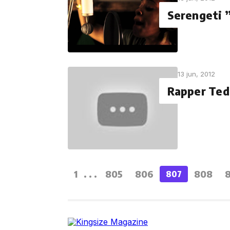
Serengeti 
13 jun, 2012
Rapper Te
1
...
805
806
808
807