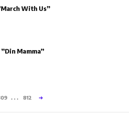
”March With Us”
d ”Din Mamma”
809
...
812
➜