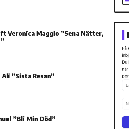
e ft Veronica Maggio ”Sena Nätter,
s”
Få 
inb
Du 
när
li ”Sista Resan”
per
uel ”Bli Min Död”