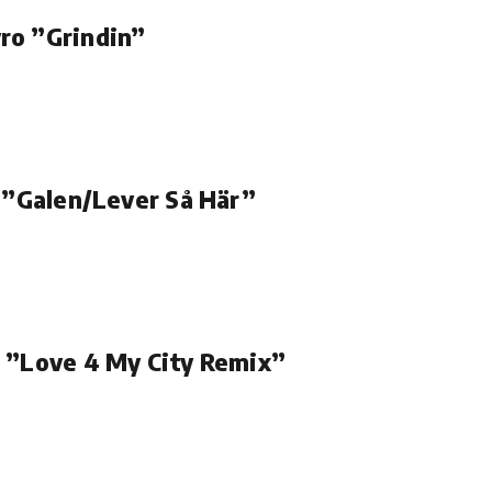
ro ”Grindin”
e ”Galen/Lever Så Här”
i ”Love 4 My City Remix”