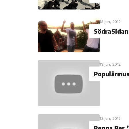
13 jun, 2012
SödraSidan
13 jun, 2012
Populärmusi
13 jun, 2012
Penga Per ”