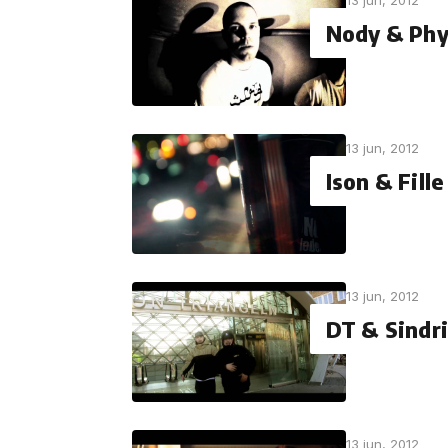
Nody & Phy
13 jun, 2012
Ison & Fill
13 jun, 2012
DT & Sindr
13 jun, 2012