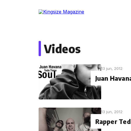
Skip
to
the
content
Videos
13 jun, 2012
Juan Havan
13 jun, 2012
Rapper Ted