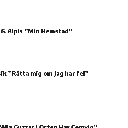
 & Alpis ”Min Hemstad”
k ”Rätta mig om jag har fel”
Alla Guzzar I Orten Har Comviq”