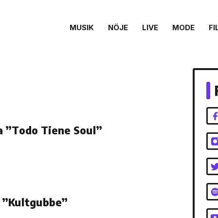
MUSIK
NÖJE
LIVE
MODE
FI
a ”Todo Tiene Soul”
 ”Kultgubbe”