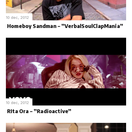
10 dec, 2012
Homeboy Sandman – ”VerbalSoulClapMania”
10 dec, 2012
RIta Ora – ”Radioactive”