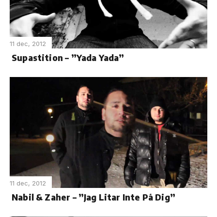
11 dec, 2012
Supastition – ”Yada Yada”
11 dec, 2012
Nabil & Zaher – ”Jag Litar Inte På Dig”