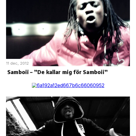
11 dec, 2012
Samboii – ”De kallar mig för Samboii”