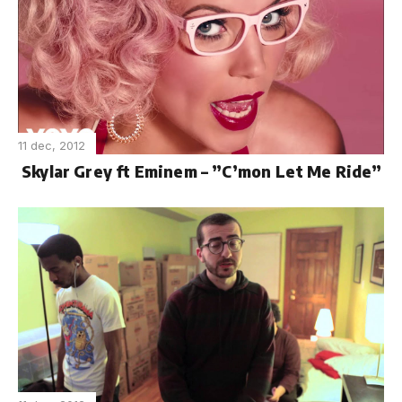
11 dec, 2012
Skylar Grey ft Eminem – ”C’mon Let Me Ride”