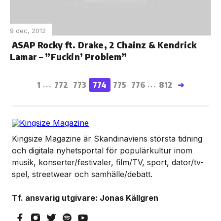
9 dec, 2012
ASAP Rocky ft. Drake, 2 Chainz & Kendrick
Lamar – ”Fuckin’ Problem”
1
772
773
774
775
776
812
➜
...
...
Kingsize Magazine är Skandinaviens största tidning
och digitala nyhetsportal för populärkultur inom
musik, konserter/festivaler, film/TV, sport, dator/tv-
spel, streetwear och samhälle/debatt.
Tf. ansvarig utgivare: Jonas Källgren