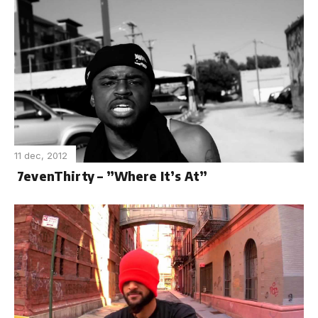
11 dec, 2012
7evenThirty – ”Where It’s At”