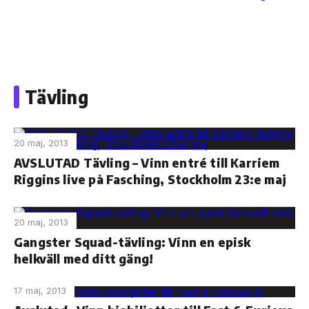
Skip
to
Tävling
the
content
20 maj, 2013
AVSLUTAD Tävling – Vinn entré till Karriem
Riggins live på Fasching, Stockholm 23:e maj
20 maj, 2013
Gangster Squad-tävling: Vinn en episk
helkväll med ditt gäng!
17 maj, 2013