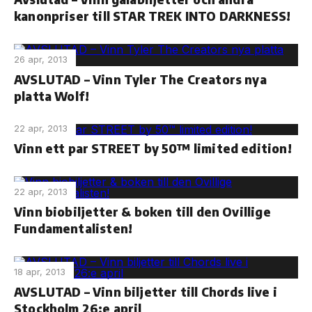
kanonpriser till STAR TREK INTO DARKNESS!
26 apr, 2013
AVSLUTAD – Vinn Tyler The Creators nya
platta Wolf!
22 apr, 2013
Vinn ett par STREET by 50™ limited edition!
22 apr, 2013
Vinn biobiljetter & boken till den Ovillige
Fundamentalisten!
18 apr, 2013
AVSLUTAD – Vinn biljetter till Chords live i
Stockholm 26:e april