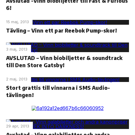
Avslutad -Vinn biobiljetter till Fast & Furious
6!
15 maj, 2013
Tävling – Vinn ett par Reebok Pump-skor!
3 maj, 2013
AVSLUTAD – Vinn biobiljetter & soundtrack
till Den Store Gatsby!
2 maj, 2013
Stort grattis till vinnarna i SMS Audio-
tävlingen!
29 apr, 2013
Avslutad – Vinn galabiljetter och andra