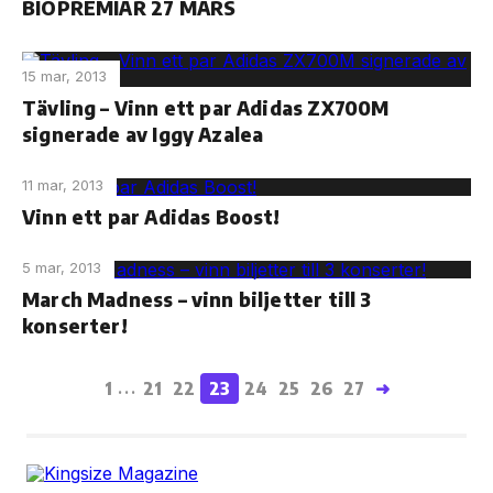
BIOPREMIÄR 27 MARS
15 mar, 2013
Tävling – Vinn ett par Adidas ZX700M
signerade av Iggy Azalea
11 mar, 2013
Vinn ett par Adidas Boost!
5 mar, 2013
March Madness – vinn biljetter till 3
konserter!
1
21
22
23
24
25
26
27
➜
...