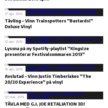
17 apr, 2013
Tävling – Vinn Trainspott​ers ”Bastards!​”
Deluxe Vinyl
12 apr, 2013
Lyssna på ny Spotify-playlist ”Kingsize
presenterar Festivalsommaren 2013”
10 apr, 2013
Avslutad – Vinn Justin Timberlakes ”The
20/20 Experience” på vinyl
20 mar, 2013
TÄVLA MED G.I. JOE RETALIATION 3D!