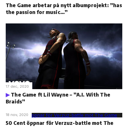
The Game arbetar på nytt albumprojekt: ”has
the passion for music…”
17 dec, 2020
The Game ft Lil Wayne – ”A.I. With The
Braids”
18 nov, 2020
50 Cent öppnar för Verzuz-battle mot The