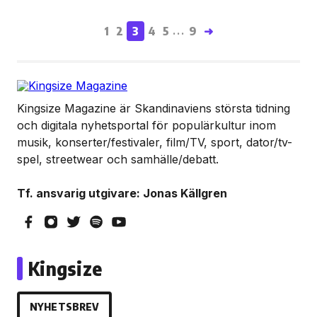
1
2
3
4
5
9
➜
...
Kingsize Magazine är Skandinaviens största tidning
och digitala nyhetsportal för populärkultur inom
musik, konserter/festivaler, film/TV, sport, dator/tv-
spel, streetwear och samhälle/debatt.
Tf. ansvarig utgivare: Jonas Källgren
Kingsize
NYHETSBREV