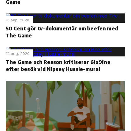
Game
15 sep, 2020
50 Cent gör tv-dokumentär om beefen med
The Game
14 aug, 2020
The Game och Reason kritiserar 6ix9ine
efter besök vid Nipsey Hussle-mural