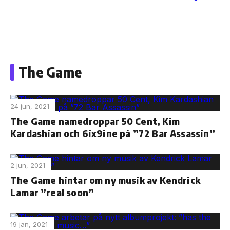
Skip
to
The Game
the
content
24 jun, 2021
The Game namedroppar 50 Cent, Kim
Kardashian och 6ix9ine på ”72 Bar Assassin”
2 jun, 2021
The Game hintar om ny musik av Kendrick
Lamar ”real soon”
19 jan, 2021