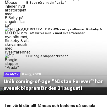
B.Baby på singeln ”La La”
INTERVJU: MXHXN om nya albumet, Rinkeby &
att skriva musik med livserfarenhet
T.G Boogie släpper ”Prada”
6 aug, 2026
FILM/TV
Unik coming-of-age ”Nästan Forever” har
svensk biopremiär den 21 augusti
I en värld där allt fångas och bedöms på sociala