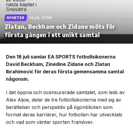
14 jul, 2026
NYHETER
Zlatan, Beckham och Zidane möts för
första gången i ett unikt samtal
Den 18 juli samlar EA SPORTS fotbollsikonerna
David Beckham, Zinédine Zidane och Zlatan
Ibrahimović för deras första gemensamma samtal
någonsin.
I det öppna och ocensurerade samtalet, som leds av
Alex Aljoe, delar de tre fotbollsikonerna med sig av
berättelser och perspektiv på ögonblicken som
format deras karriärer, hur fotbollen har utvecklats
och vad som väntar sporten framöver.