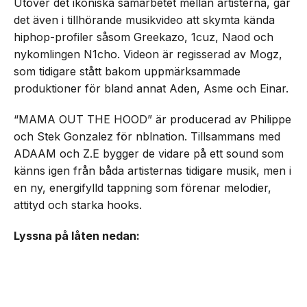
Utöver det ikoniska samarbetet mellan artisterna, går
det även i tillhörande musikvideo att skymta kända
hiphop-profiler såsom Greekazo, 1cuz, Naod och
nykomlingen N1cho. Videon är regisserad av Mogz,
som tidigare stått bakom uppmärksammade
produktioner för bland annat Aden, Asme och Einar.
“MAMA OUT THE HOOD” är producerad av Philippe
och Stek Gonzalez för nblnation. Tillsammans med
ADAAM och Z.E bygger de vidare på ett sound som
känns igen från båda artisternas tidigare musik, men i
en ny, energifylld tappning som förenar melodier,
attityd och starka hooks.
Lyssna på låten nedan: