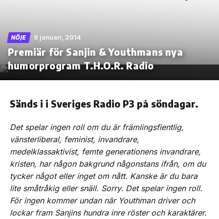
9 januari, 2014
NÖJE
Premiär för Sanjin & Youthmans nya
Skip
to
humorprogr​am T.H.O.R. Radio
the
content
Sänds i i Sveriges Radio P3 på söndagar.
Det spelar ingen roll om du är främlingsfientlig,
vänsterliberal, feminist, invandrare,
medelklassaktivist, femte generationens invandrare,
kristen, har någon bakgrund någonstans ifrån, om du
tycker något eller inget om nått. Kanske är du bara
lite småtråkig eller snäll. Sorry. Det spelar ingen roll.
För ingen kommer undan när Youthman driver och
lockar fram Sanjins hundra inre röster och karaktärer.