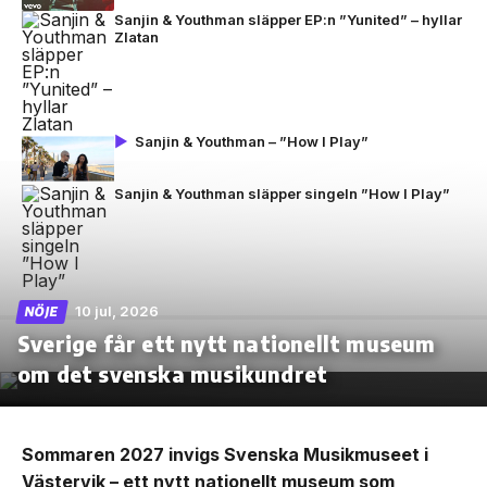
Sanjin & Youthman släpper EP:n ”Yunited” – hyllar
Zlatan
Sanjin & Youthman – ”How I Play”
Sanjin & Youthman släpper singeln ”How I Play”
10 jul, 2026
NÖJE
Sverige får ett nytt nationellt museum
om det svenska musikundret
Sommaren 2027 invigs Svenska Musikmuseet i
Västervik – ett nytt nationellt museum som