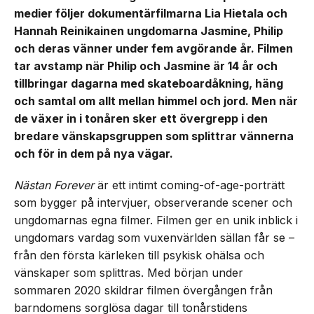
medier följer dokumentärfilmarna Lia Hietala och
Hannah Reinikainen ungdomarna Jasmine, Philip
och deras vänner under fem avgörande år. Filmen
tar avstamp när Philip och Jasmine är 14 år och
tillbringar dagarna med skateboardåkning, häng
och samtal om allt mellan himmel och jord. Men när
de växer in i tonåren sker ett övergrepp i den
bredare vänskapsgruppen som splittrar vännerna
och för in dem på nya vägar.
Nästan Forever
är ett intimt coming-of-age-porträtt
som bygger på intervjuer, observerande scener och
ungdomarnas egna filmer. Filmen ger en unik inblick i
ungdomars vardag som vuxenvärlden sällan får se –
från den första kärleken till psykisk ohälsa och
vänskaper som splittras. Med början under
sommaren 2020 skildrar filmen övergången från
barndomens sorglösa dagar till tonårstidens