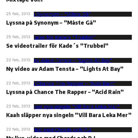
25 feb, 2013
Lyssna på Synonym – ”Måste Gå”
25 feb, 2013
Se videotrailer för Kade´s ”Trubbel”
22 feb, 2013
Ny video av Adam Tensta – ”Lights At Bay”
22 feb, 2013
Lyssna på Chance The Rapper – ”Acid Rain”
22 feb, 2013
Kaah släpper nya singeln ”Vill Bara Leka Mer”
22 feb, 2013
Ny live-video med Chords och P.J.