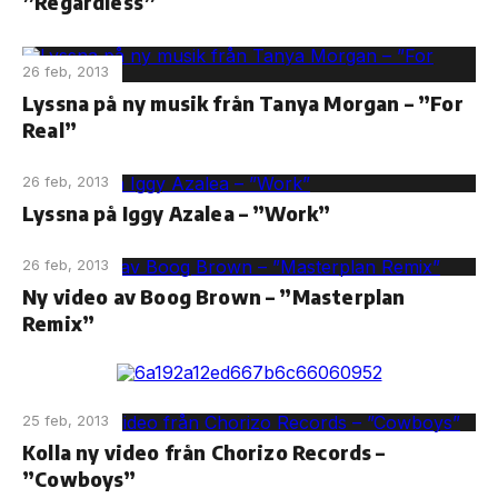
”Regardless”
26 feb, 2013
Lyssna på ny musik från Tanya Morgan – ”For
Real”
26 feb, 2013
Lyssna på Iggy Azalea – ”Work”
26 feb, 2013
Ny video av Boog Brown – ”Masterplan
Remix”
25 feb, 2013
Kolla ny video från Chorizo Records –
”Cowboys”