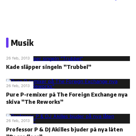
Skip
to
Musik
the
content
26 feb, 2013
Kade släpper singeln ”Trubbel”
26 feb, 2013
Pure P-remixer på The Foreign Exchange nya
skiva ”The Reworks”
26 feb, 2013
Professor P & DJ Akilles bjuder på nya låten