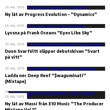
25 feb, 2013
Ny låt av Progress Evolution – ”Dynamics”
25 feb, 2013
Lyssna på Frank Oceans ”Eyes Like Sky”
25 feb, 2013
Duon SvartVitt släpper debutskivan ”Svart
på vitt”
25 feb, 2013
Ladda ner Deep Reef ”$waguminati”
(Mixtape)
25 feb, 2013
Ny låt av Massi från E10 Music ”The Producer
Mixtape Vol.1”