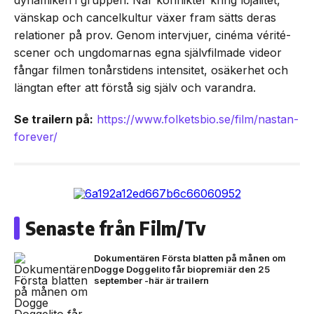
dynamiken i gruppen. När konflikter kring lojalitet,
vänskap och cancelkultur växer fram sätts deras
relationer på prov. Genom intervjuer, cinéma vérité-
scener och ungdomarnas egna självfilmade videor
fångar filmen tonårstidens intensitet, osäkerhet och
längtan efter att förstå sig själv och varandra.
Se trailern på:
https://www.folketsbio.se/film/nastan-
forever/
Senaste från Film/Tv
Dokumentären Första blatten på månen om
Dogge Doggelito får biopremiär den 25
september -här är trailern