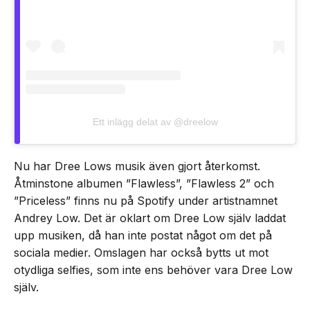
Ett inlägg delat av @dreelow
Nu har Dree Lows musik även gjort återkomst.
Åtminstone albumen ”Flawless”, ”Flawless 2” och
”Priceless” finns nu på Spotify under artistnamnet
Andrey Low. Det är oklart om Dree Low själv laddat
upp musiken, då han inte postat något om det på
sociala medier. Omslagen har också bytts ut mot
otydliga selfies, som inte ens behöver vara Dree Low
själv.