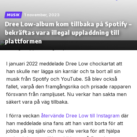
1 november, 2023
MUSIK
Dree Low-album kom tillbaka på Spotify –
bekräftas vara illegal uppladdning till
Skip
to
plattformen
the
content
I januari 2022 meddelade Dree Low chockartat att
han skulle ner lägga sin karriär och ta bort all sin
musik från Spotify och YouTube. Så blev också
fallet, varpå den framgångsrika och prisade rapparen
försvann från rampljuset. Nu verkar han sakta men
säkert vara på väg tillbaka.
I förra veckan
återvände Dree Low till Instagram
där
han meddelade sina fans att han varit borta för att
jobba på sig själv och nu ville verka för att hjälpa