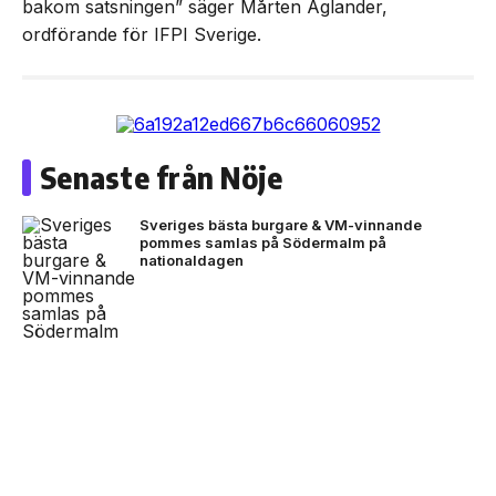
bakom satsningen” säger Mårten Aglander,
ordförande för IFPI Sverige.
Senaste från Nöje
Sveriges bästa burgare & VM-vinnande
pommes samlas på Södermalm på
nationaldagen
NEXT UP
Crates: DJ Large gästar ny Youtube-serie om
Sverige får ett nytt nationellt
producenter
museum om det svenska
musikundret
P3 utser Tenstaplan till en av de mest