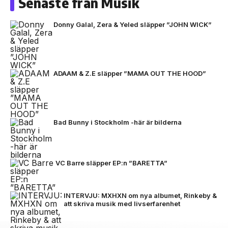
Senaste från Musik
Donny Galal, Zera & Yeled släpper ”JOHN WICK”
ADAAM & Z.E släpper ”MAMA OUT THE HOOD”
Bad Bunny i Stockholm -här är bilderna
VC Barre släpper EP:n ”BARETTA”
INTERVJU: MXHXN om nya albumet, Rinkeby &
att skriva musik med livserfarenhet