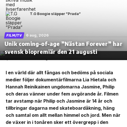
T.G Boogie släpper ”Prada”
6 aug, 2026
FILM/TV
Unik coming-of-age ”Nästan Forever” har
svensk biopremiär den 21 augusti
I en värld där allt fångas och bedöms på sociala
medier följer dokumentärfilmarna Lia Hietala och
Hannah Reinikainen ungdomarna Jasmine, Philip
och deras vänner under fem avgörande år. Filmen
tar avstamp när Philip och Jasmine är 14 år och
tillbringar dagarna med skateboardåkning, häng
och samtal om allt mellan himmel och jord. Men när
de växer in i tonåren sker ett övergrepp i den