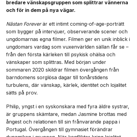
bredare vänskapsgruppen som splittrar vännerna
och för in dem på nya vägar.
Nästan Forever
är ett intimt coming-of-age-porträtt
som bygger på intervjuer, observerande scener och
ungdomarnas egna filmer. Filmen ger en unik inblick i
ungdomars vardag som vuxenvärlden sällan får se –
från den första kärleken till psykisk ohälsa och
vänskaper som splittras. Med början under
sommaren 2020 skildrar filmen övergången från
barndomens sorglösa dagar till tonårstidens
turbulens, där vänskap, kärlek, identitet och lojalitet
sätts på prov.
Philip, yngst i en syskonskara med fyra äldre systrar,
är gruppens skämtare, medan Jasmine brottas med
ångest och relationen till sin frånvarande pappa i
Portugal. Övergången till gymnasiet förändrar