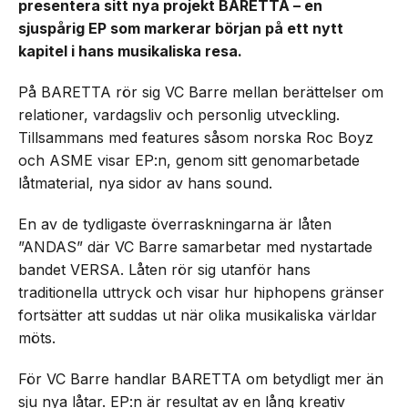
presentera sitt nya projekt BARETTA – en
sjuspårig EP som markerar början på ett nytt
kapitel i hans musikaliska resa.
På BARETTA rör sig VC Barre mellan berättelser om
relationer, vardagsliv och personlig utveckling.
Tillsammans med features såsom norska Roc Boyz
och ASME visar EP:n, genom sitt genomarbetade
låtmaterial, nya sidor av hans sound.
En av de tydligaste överraskningarna är låten
”ANDAS” där VC Barre samarbetar med nystartade
bandet VERSA. Låten rör sig utanför hans
traditionella uttryck och visar hur hiphopens gränser
fortsätter att suddas ut när olika musikaliska världar
möts.
För VC Barre handlar BARETTA om betydligt mer än
sju nya låtar. EP:n är resultat av en lång kreativ