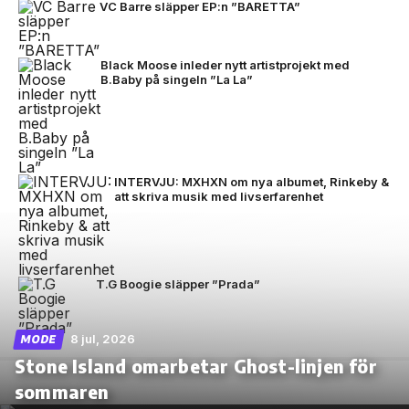
VC Barre släpper EP:n ”BARETTA”
Black Moose inleder nytt artistprojekt med
B.Baby på singeln ”La La”
INTERVJU: MXHXN om nya albumet, Rinkeby &
att skriva musik med livserfarenhet
T.G Boogie släpper ”Prada”
8 jul, 2026
MODE
Stone Island omarbetar Ghost-linjen för
sommaren