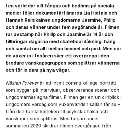
I en värld där allt fångas och bedöms på sociala
medier följer dokumentärfilmarna Lia Hietala och
Hannah Reinikainen ungdomarna Jasmine, Philip
och deras vänner under fem avgörande år. Filmen
tar avstamp när Philip och Jasmine är 14 år och
tillbringar dagarna med skateboardåkning, häng
och samtal om allt mellan himmel och jord. Men när
de växer in i tonåren sker ett övergrepp i den
bredare vänskapsgruppen som splittrar vännerna
och för in dem på nya vägar.
Nästan Forever
är ett intimt coming-of-age-porträtt
som bygger på intervjuer, observerande scener och
ungdomarnas egna filmer. Filmen ger en unik inblick i
ungdomars vardag som vuxenvärlden sällan får se –
från den första kärleken till psykisk ohälsa och
vänskaper som splittras. Med början under
sommaren 2020 skildrar filmen övergången från