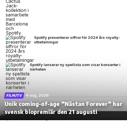
Spotify presenterar siffror för 2024 års royalty-
utbetalningar
Spotify lanserar ny spellista som visar konserter i
närheten
6 aug, 2026
FILM/TV
Unik coming-of-age ”Nästan Forever” har
svensk biopremiär den 21 augusti