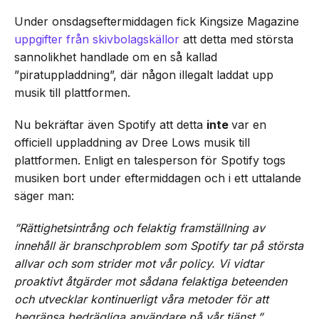
Under onsdagseftermiddagen fick Kingsize Magazine
uppgifter från skivbolagskällor
att detta med största
sannolikhet handlade om en så kallad
”piratuppladdning”, där någon illegalt laddat upp
musik till plattformen.
Nu bekräftar även Spotify att detta
inte
var en
officiell uppladdning av Dree Lows musik till
plattformen. Enligt en talesperson för Spotify togs
musiken bort under eftermiddagen och i ett uttalande
säger man:
”Rättighetsintrång och felaktig framställning av
innehåll är branschproblem som Spotify tar på största
allvar och som strider mot vår policy. Vi vidtar
proaktivt åtgärder mot sådana felaktiga beteenden
och utvecklar kontinuerligt våra metoder för att
begränsa bedrägliga användare på vår tjänst.”