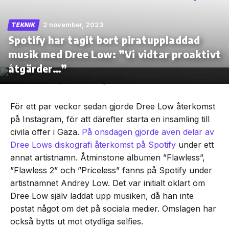
2 november, 2023
TEKNIK
Spotify har tagit bort piratuppladdad
musik med Dree Low: ”Vi vidtar proaktivt
Skip
to
åtgärder…”
the
content
För ett par veckor sedan gjorde Dree Low återkomst
på Instagram, för att därefter starta en insamling till
civila offer i Gaza.
På onsdagen gjorde även delar av
Dree Lows diskografi återkomst på Spotify
under ett
annat artistnamn. Åtminstone albumen ”Flawless”,
”Flawless 2” och ”Priceless” fanns på Spotify under
artistnamnet Andrey Low. Det var initialt oklart om
Dree Low själv laddat upp musiken, då han inte
postat något om det på sociala medier. Omslagen har
också bytts ut mot otydliga selfies.