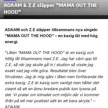
ADAAM & Z.E släpper ”MAMA OUT THE
HOOD”
ADAAM och Z.E släpper tillsammans nya singeln
“MAMA OUT THE HOOD” – en kaxig låt med hög
energi.
”
Låten ”MAMA OUT THE HOOD” är en kaxig och
hittig låt tillsammans med Z.E. Jag har växt upp till
Z.E, så när jag skulle gå in i studion så visste jag
exakt vad jag ville göra. Resultatet blev över
förväntan. Jag är mig själv i låten men fortfarande lite
extra kaxig. Z.E är kaxig som vanligt men håller det
cleant så att en ännu bredare publik kan lyssna på
det. Vi pratar om klimatet och miljön där vi kommer
ifrån på ett mer poetiskt sätt än att bara skryta.
” –
ADAAM