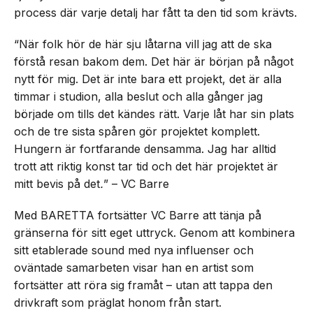
process där varje detalj har fått ta den tid som krävts.
“När folk hör de här sju låtarna vill jag att de ska
förstå resan bakom dem. Det här är början på något
nytt för mig. Det är inte bara ett projekt, det är alla
timmar i studion, alla beslut och alla gånger jag
började om tills det kändes rätt. Varje låt har sin plats
och de tre sista spåren gör projektet komplett.
Hungern är fortfarande densamma. Jag har alltid
trott att riktig konst tar tid och det här projektet är
mitt bevis på det
.
” – VC Barre
Med BARETTA fortsätter VC Barre att tänja på
gränserna för sitt eget uttryck. Genom att kombinera
sitt etablerade sound med nya influenser och
oväntade samarbeten visar han en artist som
fortsätter att röra sig framåt – utan att tappa den
drivkraft som präglat honom från start.