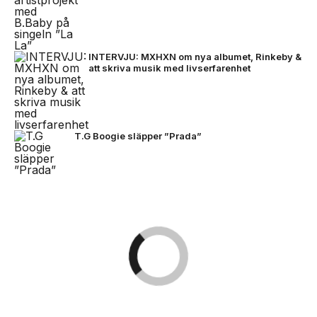
INTERVJU: MXHXN om nya albumet, Rinkeby &
att skriva musik med livserfarenhet
T.G Boogie släpper ”Prada”