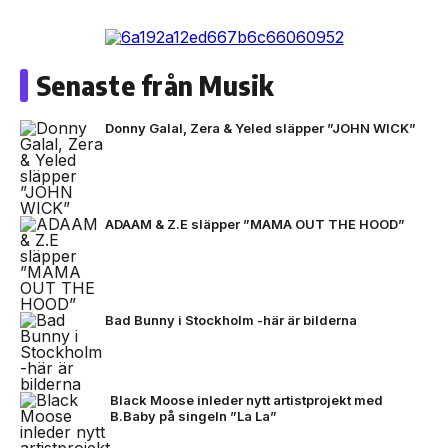
Senaste från Musik
Donny Galal, Zera & Yeled släpper ”JOHN WICK”
ADAAM & Z.E släpper ”MAMA OUT THE HOOD”
Bad Bunny i Stockholm -här är bilderna
Black Moose inleder nytt artistprojekt med
B.Baby på singeln ”La La”