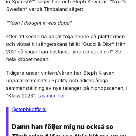
in Spanish?”, säger han och Steph K svarar: ”No it’s
Swedish” varpå Timbaland säger:
”Yeah I thought it was dope”
Efter att sedan ha börjat följa henne på plattformen
och vibbat till sångerskans hitlåt ”Gucci & Dior” från
2021 så säger han bestämt: ”you did good girl”. Se
hela klippet nedan.
Tidigare under vintern/våren har Steph K även
uppmärksammats i Spotify och adidas årliga
sammanställning av nya talanger på hiphopscenen, i
”Klass 2023”.
Läs mer här!
@stephkofficial
Damn han följer mig nu också so