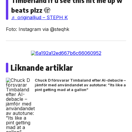
Timberland if u see this hit me up w
beats plzz 🫣
♬ originalljud – STEPH K
Foto: Instagram via @steqhk
Liknande artiklar
Chuck D försvarar Timbaland efter AI-debacle –
jämför med användandet av autotune: ”Its like a
pint getting mad at a gallon”