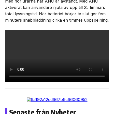
med hörlurarna när ANC är avstängt. Med ANC
aktiverat kan användare njuta av upp till 25 timmars
total lyssningstid. När batteriet börjar ta slut ger fem
minuters snabbladdning cirka en timmes uppspelning.
Senaste från Nyheter