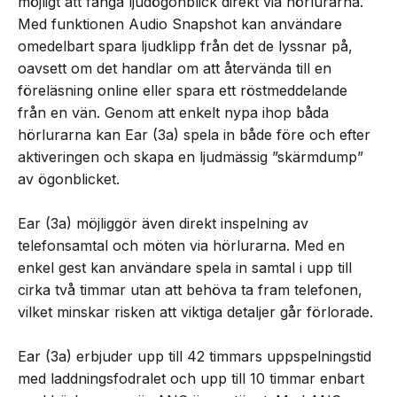
möjligt att fånga ljudögonblick direkt via hörlurarna.
Med funktionen Audio Snapshot kan användare
omedelbart spara ljudklipp från det de lyssnar på,
oavsett om det handlar om att återvända till en
föreläsning online eller spara ett röstmeddelande
från en vän. Genom att enkelt nypa ihop båda
hörlurarna kan Ear (3a) spela in både före och efter
aktiveringen och skapa en ljudmässig ”skärmdump”
av ögonblicket.
Ear (3a) möjliggör även direkt inspelning av
telefonsamtal och möten via hörlurarna. Med en
enkel gest kan användare spela in samtal i upp till
cirka två timmar utan att behöva ta fram telefonen,
vilket minskar risken att viktiga detaljer går förlorade.
Ear (3a) erbjuder upp till 42 timmars uppspelningstid
med laddningsfodralet och upp till 10 timmar enbart