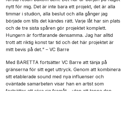
nytt för mig. Det är inte bara ett projekt, det är alla
timmar i studion, alla beslut och alla gånger jag
började om tills det kändes rätt. Varje låt har sin plats
och de tre sista spåren gör projektet komplett.
Hungern är fortfarande densamma. Jag har alltid
trott att riktig konst tar tid och det här projektet är
mitt bevis på det
.
” – VC Barre
Med BARETTA fortsätter VC Barre att tänja på
gränserna för sitt eget uttryck. Genom att kombinera
sitt etablerade sound med nya influenser och
oväntade samarbeten visar han en artist som
fortsätter att röra sig framåt – utan att tappa den
drivkraft som präglat honom från start.
NEXT UP
VC Barre släpper EP:n
”BARETTA”
Lyssna på EP:n nedan: