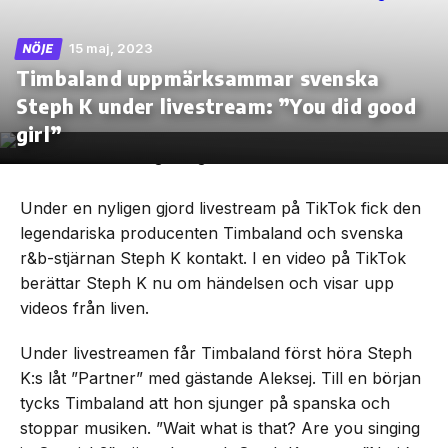
15 maj, 2023
NÖJE
Timbaland uppmärksammar svenska
Steph K under livestream: ”You did good
Skip
to
girl”
the
content
Under en nyligen gjord livestream på TikTok fick den
legendariska producenten Timbaland och svenska
r&b-stjärnan Steph K kontakt. I en video på TikTok
berättar Steph K nu om händelsen och visar upp
videos från liven.
Under livestreamen får Timbaland först höra Steph
K:s låt ”Partner” med gästande Aleksej. Till en början
tycks Timbaland att hon sjunger på spanska och
stoppar musiken. ”Wait what is that? Are you singing