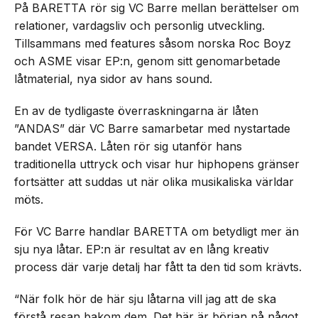
På BARETTA rör sig VC Barre mellan berättelser om
relationer, vardagsliv och personlig utveckling.
Tillsammans med features såsom norska Roc Boyz
och ASME visar EP:n, genom sitt genomarbetade
låtmaterial, nya sidor av hans sound.
En av de tydligaste överraskningarna är låten
”ANDAS” där VC Barre samarbetar med nystartade
bandet VERSA. Låten rör sig utanför hans
traditionella uttryck och visar hur hiphopens gränser
fortsätter att suddas ut när olika musikaliska världar
möts.
För VC Barre handlar BARETTA om betydligt mer än
sju nya låtar. EP:n är resultat av en lång kreativ
process där varje detalj har fått ta den tid som krävts.
“När folk hör de här sju låtarna vill jag att de ska
förstå resan bakom dem. Det här är början på något