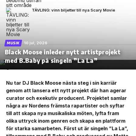
TÄVLING: vinn biljetter till nya Scary Movie
10 jul, 2026
MUSIK
Black Moose inleder nytt artistprojekt
med B.Baby på singeln ”La La”
Nu tar DJ Black Moose nästa steg i sin karriär
genom att lansera ett nytt projekt där han agerar
curator och exekutiv producent. Projektet samlar
några av Nordens främsta rapartister och syftar
till att skapa nya musikaliska möten, lyfta fram
olika uttryck inom genren och skapa en plattform
för starka samarbeten. Först ut är singeln ”La La”,