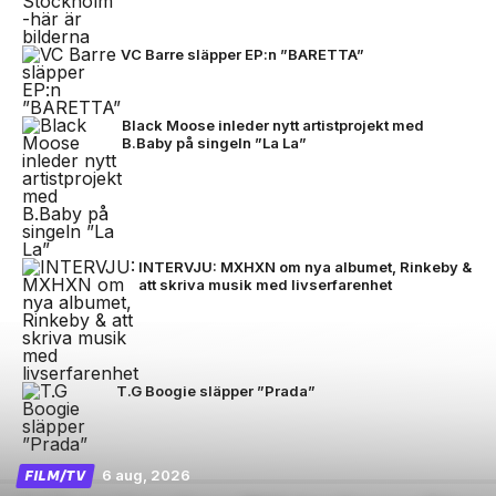
VC Barre släpper EP:n ”BARETTA”
Black Moose inleder nytt artistprojekt med
B.Baby på singeln ”La La”
INTERVJU: MXHXN om nya albumet, Rinkeby &
att skriva musik med livserfarenhet
T.G Boogie släpper ”Prada”
6 aug, 2026
FILM/TV