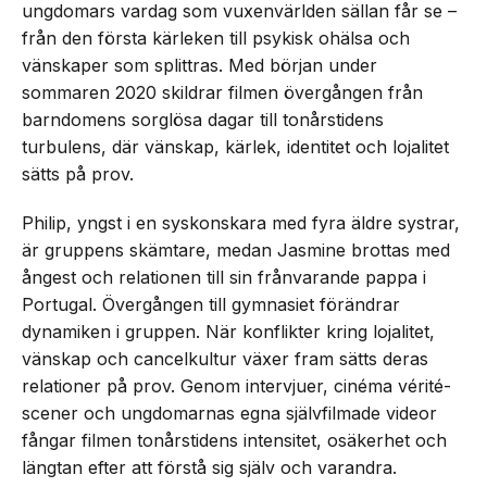
ungdomars vardag som vuxenvärlden sällan får se –
från den första kärleken till psykisk ohälsa och
vänskaper som splittras. Med början under
sommaren 2020 skildrar filmen övergången från
barndomens sorglösa dagar till tonårstidens
turbulens, där vänskap, kärlek, identitet och lojalitet
sätts på prov.
Philip, yngst i en syskonskara med fyra äldre systrar,
är gruppens skämtare, medan Jasmine brottas med
ångest och relationen till sin frånvarande pappa i
Portugal. Övergången till gymnasiet förändrar
dynamiken i gruppen. När konflikter kring lojalitet,
vänskap och cancelkultur växer fram sätts deras
relationer på prov. Genom intervjuer, cinéma vérité-
scener och ungdomarnas egna självfilmade videor
fångar filmen tonårstidens intensitet, osäkerhet och
längtan efter att förstå sig själv och varandra.