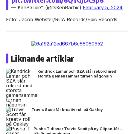
pic.twitter.com/6QTGjDC5p6
— KenBarbie™ (@itsKenBarbie)
February 5, 2024
Foto: Jacob Webster/RCA Records/Epic Records
Liknande artiklar
Kendrick Lamar och SZA slår rekord med
största gemensamma turnén någonsin
Travis Scott får kreativ roll på Oakley
Pusha T dissar Travis Scott på ny Clipse-låt –
här är anledningen