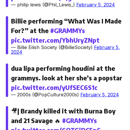
— philip lewis (@Phil_Lewis_)
February 5, 2024
Billie performing “What Was I Made
For?” at the
#GRAMMYs
pic.twitter.com/YbhUryZNpt
— Billie Eilish Society (@BillieSociety)
February 5,
2024
dua lipa performing houdini at the
grammys. look at her she’s a popstar
pic.twitter.com/yUfSEC6S1c
— 2000s (@PopCulture2000s)
February 5, 2024
🎥| Brandy killed it with Burna Boy
and 21 Savage 🔥
#GRAMMYs