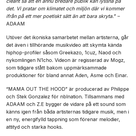
cleant så att en ännu bredare publik kan lyssna på
det. Vi pratar om klimatet och miljön där vi kommer
ifrån på ett mer poetiskt sätt än att bara skryta.
” –
ADAAM
Utöver det ikoniska samarbetet mellan artisterna, går
det även i tillhörande musikvideo att skymta kända
hiphop-profiler såsom Greekazo, 1cuz, Naod och
nykomlingen N1cho. Videon är regisserad av Mogz,
som tidigare stått bakom uppmärksammade
produktioner för bland annat Aden, Asme och Einar.
“MAMA OUT THE HOOD” är producerad av Philippe
och Stek Gonzalez för nblnation. Tillsammans med
ADAAM och Z.E bygger de vidare på ett sound som
känns igen från båda artisternas tidigare musik, men i
en ny, energifylld tappning som förenar melodier,
attityd och starka hooks.