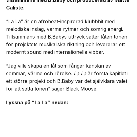
tillsammans med B.Baby och producerad av Matte
Caliste.
”La La” är en afrobeat-inspirerad klubbhit med
melodiska inslag, varma rytmer och somrig energi.
Tillsammans med B.Babys uttryck sätter låten tonen
för projektets musikaliska riktning och levererar ett
modernt sound med internationella vibbar.
”Jag ville skapa en låt som fångar känslan av
sommar, värme och rörelse.
La La
är första kapitlet i
ett större projekt och B.Baby var det självklara valet
för att sätta tonen” säger Black Moose.
Lyssna på ”La La” nedan: