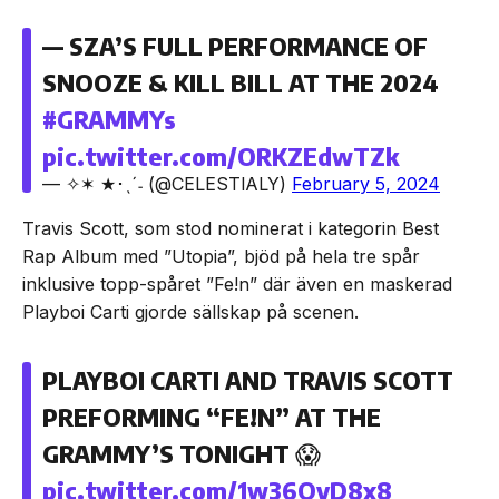
— SZA’S FULL PERFORMANCE OF
SNOOZE & KILL BILL AT THE 2024
#GRAMMYs
pic.twitter.com/ORKZEdwTZk
— ✧✶ ★･ˎˊ˗ (@CELESTlALY)
February 5, 2024
Travis Scott, som stod nominerat i kategorin Best
Rap Album med ”Utopia”, bjöd på hela tre spår
inklusive topp-spåret ”Fe!n” där även en maskerad
Playboi Carti gjorde sällskap på scenen.
PLAYBOI CARTI AND TRAVIS SCOTT
PREFORMING “FE!N” AT THE
GRAMMY’S TONIGHT 😱
pic.twitter.com/1w36OvD8x8