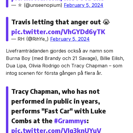
— ⛤ (@unseenopium)
February 5, 2024
Travis letting that anger out 😭
pic.twitter.com/VhGYDd6yTK
— RH (@RihYe_)
February 5, 2024
Liveframträdanden gjordes också av namn som
Burna Boy (med Brandy och 21 Savage), Billie Eilish,
Dua Lipa, Olivia Rodrigo och Tracy Chapman – som
intog scenen för första gången på flera år.
Tracy Chapman, who has not
performed in public in years,
performs "Fast Car" with Luke
Combs at the
#Grammys
:
pic.twitter.com/VJg3knUYuV