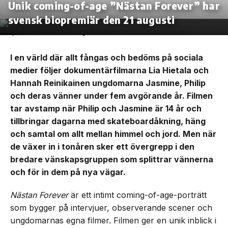
Unik coming-of-age ”Nästan Forever” har
svensk biopremiär den 21 augusti
I en värld där allt fångas och bedöms på sociala
medier följer dokumentärfilmarna Lia Hietala och
Hannah Reinikainen ungdomarna Jasmine, Philip
och deras vänner under fem avgörande år. Filmen
tar avstamp när Philip och Jasmine är 14 år och
tillbringar dagarna med skateboardåkning, häng
och samtal om allt mellan himmel och jord. Men när
de växer in i tonåren sker ett övergrepp i den
bredare vänskapsgruppen som splittrar vännerna
och för in dem på nya vägar.
Nästan Forever
är ett intimt coming-of-age-porträtt
som bygger på intervjuer, observerande scener och
ungdomarnas egna filmer. Filmen ger en unik inblick i