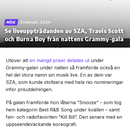
5 februari, 2024
NÖJE
Se liveuppträdanden av SZA, Travis Scott
Skip
to
och Burna Boy från nattens Grammy-gala
the
content
Utöver att
en mängd priser delades ut
under
Grammy-galan under natten så framförde också en
hel del stora namn sin musik live. En av dem var
SZA, som kunde stoltsera med hela nio nomineringar
inför prisutdelningen.
På galan framförde hon låtarna ”Snooze” – som tog
hem kategorin Best R&B Song under kvällen – samt
fan- och radiofavoriten ”Kill Bill”. Den senare med en
uppseendeväckande koreografi.