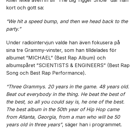
Killer Mike även in till ”The Big Tigger Show” där han
kort och gott sa:
“We hit a speed bump, and then we head back to the
party.”
Under radiointervjun valde han även fokusera på
sina tre Grammy-vinster, som han tilldelades för
albumet ”MICHAEL” (Best Rap Album) och
albumspåret ”SCIENTISTS & ENGINEERS” (Best Rap
Song och Best Rap Performance).
“Three Grammys. 20 years in the game. 48 years old.
Beat out everybody in the thing. He beat the best of
the best, so all you could say is, he one of the best.
The best album in the 50th year of Hip Hop came
from Atlanta, Georgia, from a man who will be 50
years old in three years”
, säger han i programmet.