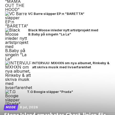
VC Barre släpper EP:n ”BARETTA”
Black Moose inleder nytt artistprojekt med
B.Baby på singeln ”La La”
INTERVJU: MXHXN om nya albumet, Rinkeby &
att skriva musik med livserfarenhet
T.G Boogie släpper ”Prada”
8 jul, 2026
MODE
Stone Island omarbetar Ghost-linjen för