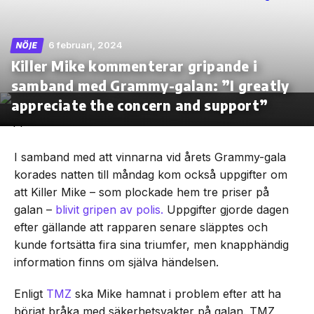
6 februari, 2024
NÖJE
Killer Mike kommenterar gripande i
Skip
samband med Grammy-galan: ”I greatly
to
the
appreciate the concern and support”
content
I samband med att vinnarna vid årets Grammy-gala
korades natten till måndag kom också uppgifter om
att Killer Mike – som plockade hem tre priser på
galan –
blivit gripen av polis.
Uppgifter gjorde dagen
efter gällande att rapparen senare släpptes och
kunde fortsätta fira sina triumfer, men knapphändig
information finns om själva händelsen.
Enligt
TMZ
ska Mike hamnat i problem efter att ha
börjat bråka med säkerhetsvakter på galan. TMZ