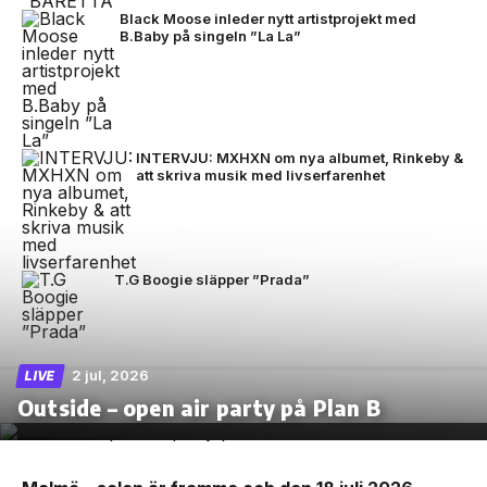
Black Moose inleder nytt artistprojekt med
B.Baby på singeln ”La La”
INTERVJU: MXHXN om nya albumet, Rinkeby &
att skriva musik med livserfarenhet
T.G Boogie släpper ”Prada”
2 jul, 2026
LIVE
Outside – open air party på Plan B