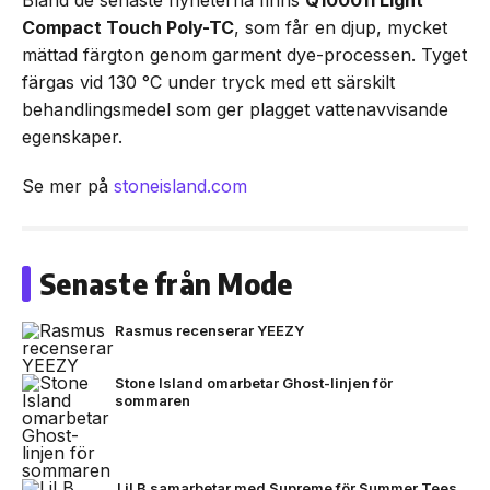
Bland de senaste nyheterna finns
Q100011 Light
Compact Touch Poly-TC
, som får en djup, mycket
mättad färgton genom garment dye-processen. Tyget
färgas vid 130 °C under tryck med ett särskilt
behandlingsmedel som ger plagget vattenavvisande
egenskaper.
Se mer på
stoneisland.com
Senaste från Mode
Rasmus recenserar YEEZY
Stone Island omarbetar Ghost-linjen för
sommaren
Lil B samarbetar med Supreme för Summer Tees