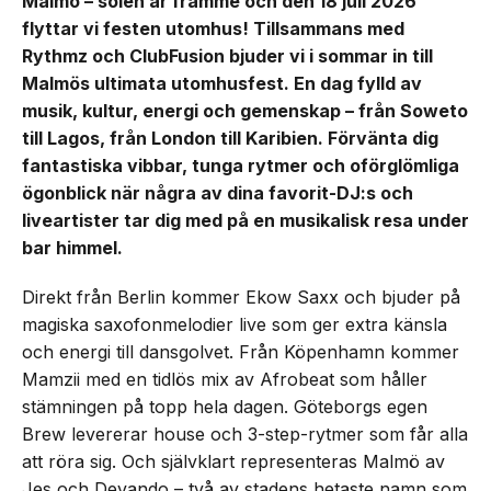
Malmö – solen är framme och den 18 juli 2026
flyttar vi festen utomhus! Tillsammans med
Rythmz och ClubFusion bjuder vi i sommar in till
Malmös ultimata utomhusfest. En dag fylld av
musik, kultur, energi och gemenskap – från Soweto
till Lagos, från London till Karibien. Förvänta dig
fantastiska vibbar, tunga rytmer och oförglömliga
ögonblick när några av dina favorit-DJ:s och
liveartister tar dig med på en musikalisk resa under
bar himmel.
Direkt från Berlin kommer Ekow Saxx och bjuder på
magiska saxofonmelodier live som ger extra känsla
och energi till dansgolvet. Från Köpenhamn kommer
Mamzii med en tidlös mix av Afrobeat som håller
stämningen på topp hela dagen. Göteborgs egen
Brew levererar house och 3-step-rytmer som får alla
att röra sig. Och självklart representeras Malmö av
Jes och Devando – två av stadens hetaste namn som