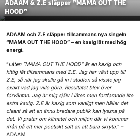
ADAAM & Z.E släpper ”MAMA OUT THE
HOOD”
ADAAM och Z.E släpper tillsammans nya singeln
“MAMA OUT THE HOOD” – en kaxig låt med hög
energi.
”
Låten ”MAMA OUT THE HOOD” är en kaxig och
hittig låt tillsammans med Z.E. Jag har växt upp till
Z.E, så när jag skulle gå in i studion så visste jag
exakt vad jag ville göra. Resultatet blev över
förväntan. Jag är mig själv i låten men fortfarande lite
extra kaxig. Z.E är kaxig som vanligt men håller det
cleant så att en ännu bredare publik kan lyssna på
det. Vi pratar om klimatet och miljön där vi kommer
ifrån på ett mer poetiskt sätt än att bara skryta.
” –
ADAAM