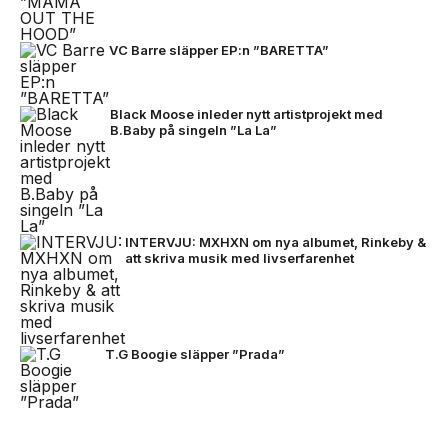
VC Barre släpper EP:n ”BARETTA”
Black Moose inleder nytt artistprojekt med
B.Baby på singeln ”La La”
INTERVJU: MXHXN om nya albumet, Rinkeby &
att skriva musik med livserfarenhet
T.G Boogie släpper ”Prada”