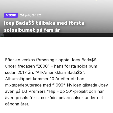
24 juli, 2022
MUSIK
Joey Bada$$ tillbaka med första
Skip
soloalbumet på fem år
to
the
content
Efter en veckas försening släppte Joey Bada$$
under fredagen ”2000” – hans första soloalbum
sedan 2017 års ”All-Amerikkkan Bada$$”.
Albumsläppet kommer 10 år efter att han
mixtapedebuterade med ”1999”. Nyligen gästade Joey
även på DJ Premiers ”Hip Hop 50”-projekt och har
även prisats för sina skådespelarinsatser under det
gångna året.