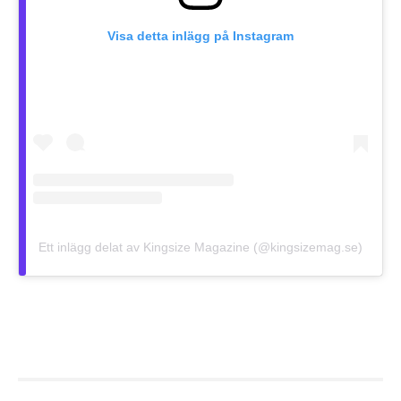
Visa detta inlägg på Instagram
Ett inlägg delat av Kingsize Magazine (@kingsizemag.se)