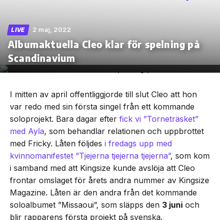
2 maj, 2022
LIVE
Albumaktuella Cleo klar för spelning på
Skip
Scandinavium
to
the
content
I mitten av april offentliggjorde till slut Cleo att hon
var redo med sin första singel från ett kommande
soloprojekt. Bara dagar efter
fick vi ”Torneträsket”
med Ayla
, som behandlar relationen och uppbrottet
med Fricky. Låten följdes
i fredags upp med
kvinnomanifestet ”Tjejerna tjejerna tjejerna”
, som kom
i samband med att Kingsize kunde avslöja att Cleo
frontar omslaget för årets andra nummer av Kingsize
Magazine. Låten är den andra från det kommande
soloalbumet ”Missaoui”, som släpps den
3 juni
och
blir rapparens första projekt på svenska.