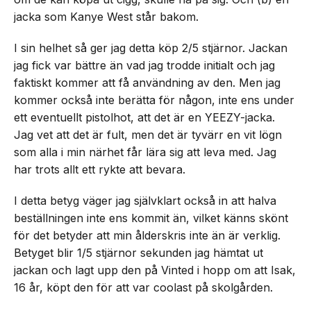
jacka som Kanye West står bakom.
I sin helhet så ger jag detta köp 2/5 stjärnor. Jackan
jag fick var bättre än vad jag trodde initialt och jag
faktiskt kommer att få användning av den. Men jag
kommer också inte berätta för någon, inte ens under
ett eventuellt pistolhot, att det är en YEEZY-jacka.
Jag vet att det är fult, men det är tyvärr en vit lögn
som alla i min närhet får lära sig att leva med. Jag
har trots allt ett rykte att bevara.
I detta betyg väger jag självklart också in att halva
beställningen inte ens kommit än, vilket känns skönt
för det betyder att min ålderskris inte än är verklig.
Betyget blir 1/5 stjärnor sekunden jag hämtat ut
jackan och lagt upp den på Vinted i hopp om att Isak,
16 år, köpt den för att var coolast på skolgården.