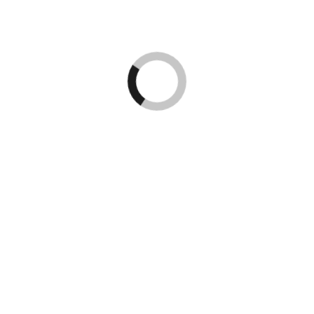
NEXT UP
Bad Bunny i Stockholm -här är
bilderna
Kingsize Magazine är Skandinaviens största tidning
och digitala nyhetsportal för populärkultur inom
musik, konserter/festivaler, film/TV, sport, dator/tv-
spel, streetwear och samhälle/debatt.
Tf. ansvarig utgivare: Jonas Källgren