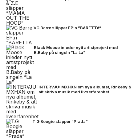
VC Barre släpper EP:n ”BARETTA”
Black Moose inleder nytt artistprojekt med
B.Baby på singeln ”La La”
INTERVJU: MXHXN om nya albumet, Rinkeby &
att skriva musik med livserfarenhet
T.G Boogie släpper ”Prada”