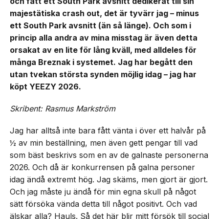
och fått ett South Park avsnitt dedikerat till sin
majestätiska crash out, det är tyvärr jag – minus
ett South Park avsnitt (än så länge). Och som i
princip alla andra av mina misstag är även detta
orsakat av en lite för lång kväll, med alldeles för
många Breznak i systemet. Jag har begått den
utan tvekan största synden möjlig idag – jag har
köpt YEEZY 2026.
Skribent: Rasmus Markström
Jag har alltså inte bara fått vänta i över ett halvår på
½ av min beställning, men även gett pengar till vad
som bäst beskrivs som en av de galnaste personerna
2026. Och då är konkurrensen på galna personer
idag ändå extremt hög. Jag skäms, men gjort är gjort.
Och jag måste ju ändå för min egna skull på något
sätt försöka vända detta till något positivt. Och vad
älskar alla? Hauls. Så det här blir mitt försök till social