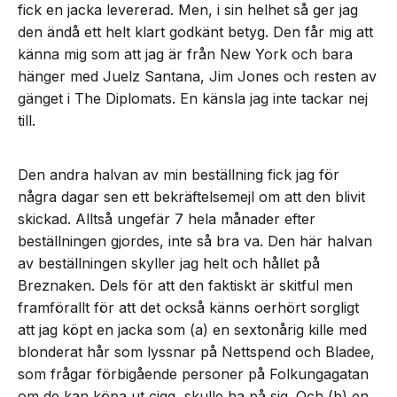
fick en jacka levererad. Men, i sin helhet så ger jag
den ändå ett helt klart godkänt betyg. Den får mig att
känna mig som att jag är från New York och bara
hänger med Juelz Santana, Jim Jones och resten av
gänget i The Diplomats. En känsla jag inte tackar nej
till.
Den andra halvan av min beställning fick jag för
några dagar sen ett bekräftelsemejl om att den blivit
skickad. Alltså ungefär 7 hela månader efter
beställningen gjordes, inte så bra va. Den här halvan
av beställningen skyller jag helt och hållet på
Breznaken. Dels för att den faktiskt är skitful men
framförallt för att det också känns oerhört sorgligt
att jag köpt en jacka som (a) en sextonårig kille med
blonderat hår som lyssnar på Nettspend och Bladee,
som frågar förbigående personer på Folkungagatan
om de kan köpa ut cigg, skulle ha på sig. Och (b) en