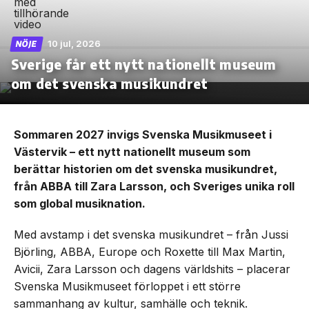
10 jul, 2026
NÖJE
Sverige får ett nytt nationellt museum
om det svenska musikundret
Sommaren 2027 invigs Svenska Musikmuseet i
Västervik – ett nytt nationellt museum som
berättar historien om det svenska musikundret,
från ABBA till Zara Larsson, och Sveriges unika roll
som global musiknation.
Med avstamp i det svenska musikundret – från Jussi
Björling, ABBA, Europe och Roxette till Max Martin,
Avicii, Zara Larsson och dagens världshits – placerar
Svenska Musikmuseet förloppet i ett större
sammanhang av kultur, samhälle och teknik.