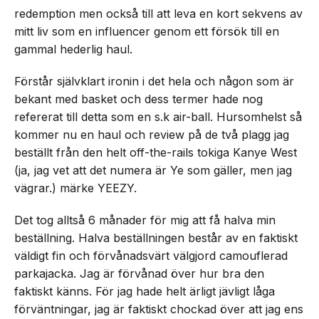
redemption men också till att leva en kort sekvens av
mitt liv som en influencer genom ett försök till en
gammal hederlig haul.
Förstår självklart ironin i det hela och någon som är
bekant med basket och dess termer hade nog
refererat till detta som en s.k air-ball. Hursomhelst så
kommer nu en haul och review på de två plagg jag
beställt från den helt off-the-rails tokiga Kanye West
(ja, jag vet att det numera är Ye som gäller, men jag
vägrar.) märke YEEZY.
Det tog alltså 6 månader för mig att få halva min
beställning. Halva beställningen består av en faktiskt
väldigt fin och förvånadsvärt välgjord camouflerad
parkajacka. Jag är förvånad över hur bra den
faktiskt känns. För jag hade helt ärligt jävligt låga
förväntningar, jag är faktiskt chockad över att jag ens