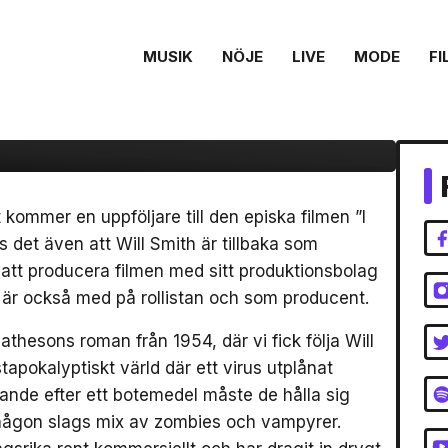
r detaljer om ”I Am
MUSIK
NÖJE
LIVE
MODE
FI
Smith och Michael B.
 kommer en uppföljare till den episka filmen ”I
 det även att Will Smith är tillbaka som
att producera filmen med sitt produktionsbolag
 är också med på rollistan och som producent.
thesons roman från 1954, där vi fick följa Will
apokalyptiskt värld där ett virus utplånat
kande efter ett botemedel måste de hålla sig
t någon slags mix av zombies och vampyrer.