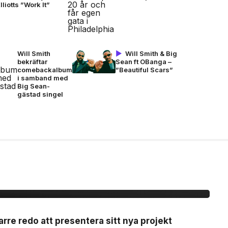
lliotts ”Work It”
Will Smith
Will Smith & Big
bekräftar
Sean ft OBanga –
comebackalbum
”Beautiful Scars”
i samband med
Big Sean-
gästad singel
:n ”BARETTA”
arre redo att presentera sitt nya projekt