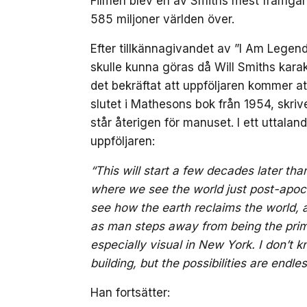
Filmen blev en av Smiths mest framgång
585 miljoner världen över.
Efter tillkännagivandet av ”I Am Legend
skulle kunna göras då Will Smiths karakt
det bekräftat att uppföljaren kommer att
slutet i Mathesons bok från 1954, skr
står återigen för manuset. I ett uttala
uppföljaren:
“This will start a few decades later tha
where we see the world just post-apoc
see how the earth reclaims the world, a
as man steps away from being the prim
especially visual in New York. I don’t k
building, but the possibilities are endles
Han fortsätter: