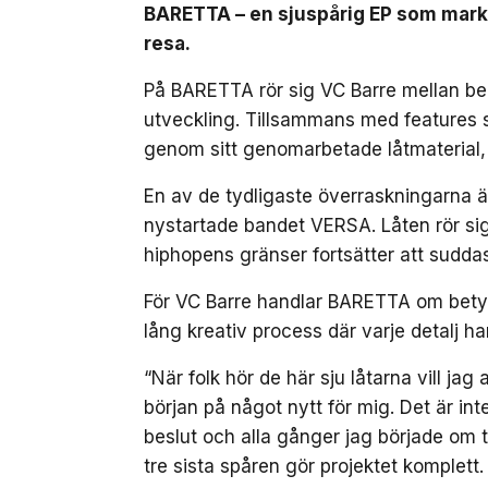
BARETTA – en sjuspårig EP som marker
resa.
På BARETTA rör sig VC Barre mellan ber
utveckling. Tillsammans med features
genom sitt genomarbetade låtmaterial,
En av de tydligaste överraskningarna 
nystartade bandet VERSA. Låten rör sig 
hiphopens gränser fortsätter att suddas
För VC Barre handlar BARETTA om betydli
lång kreativ process där varje detalj ha
“När folk hör de här sju låtarna vill ja
början på något nytt för mig. Det är inte
beslut och alla gånger jag började om ti
tre sista spåren gör projektet komplett