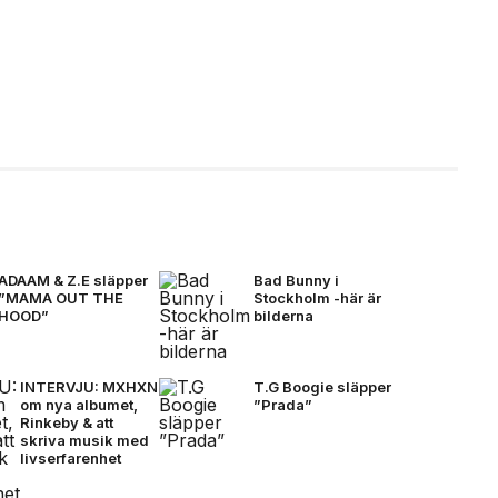
ADAAM & Z.E släpper
Bad Bunny i
”MAMA OUT THE
Stockholm -här är
HOOD”
bilderna
INTERVJU: MXHXN
T.G Boogie släpper
om nya albumet,
”Prada”
Rinkeby & att
skriva musik med
livserfarenhet