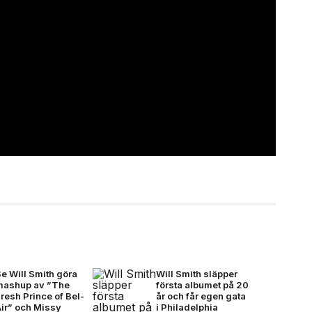
e Will Smith göra
Will Smith släpper
mashup av ”The
första albumet på 20
resh Prince of Bel-
år och får egen gata
Air” och Missy
i Philadelphia