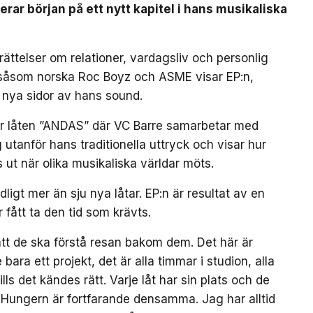
ar början på ett nytt kapitel i hans musikaliska
ättelser om relationer, vardagsliv och personlig
 såsom norska Roc Boyz och ASME visar EP:n,
 nya sidor av hans sound.
är låten ”ANDAS” där VC Barre samarbetar med
utanför hans traditionella uttryck och visar hur
 ut när olika musikaliska världar möts.
gt mer än sju nya låtar. EP:n är resultat av en
r fått ta den tid som krävts.
g att de ska förstå resan bakom dem. Det här är
 bara ett projekt, det är alla timmar i studion, alla
lls det kändes rätt. Varje låt har sin plats och de
. Hungern är fortfarande densamma. Jag har alltid