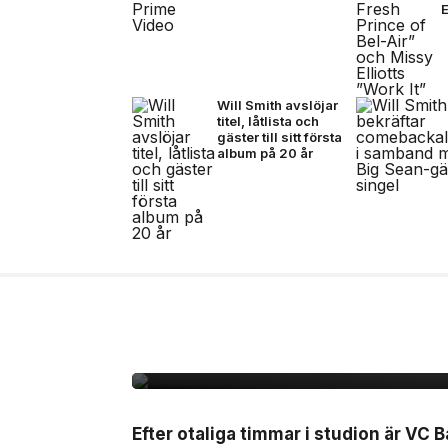
E
Will Smith avslöjar
titel, låtlista och
gäster till sitt första
album på 20 år
10 jul, 2026
MUSIK
VC Barre släpper EP
Efter otaliga timmar i studion är VC B