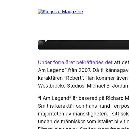
16 februari, 2023
FILM/TV
Skip
to
Filmproducent avslöja
the
content
Legend 2” – med Will 
Jordan i rollerna
Under förra året bekräftades det
att det
Am Legend” från 2007. Då tillkännagavs
karaktären ”Robert”. Han kommer även 
Westbrooke Studios. Michael B. Jordan
“I Am Legend” är baserad på Richard Ma
Smiths karaktär och hans hund i en post
majoriteten av mänskligheten. I sitt sö
undan de människor som istället blivi