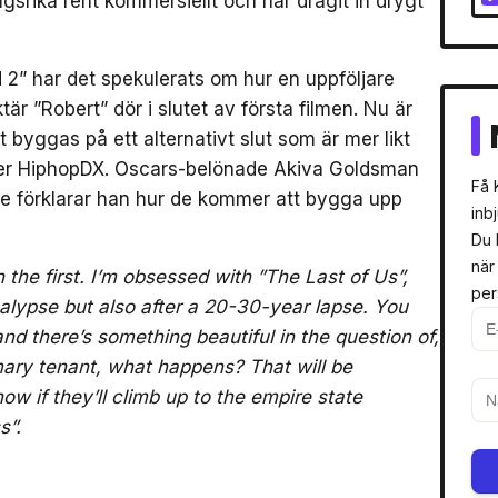
srika rent kommersiellt och har dragit in drygt
 2” har det spekulerats om hur en uppföljare
är ”Robert” dör i slutet av första filmen. Nu är
 byggas på ett alternativt slut som är mer likt
iver HiphopDX. Oscars-belönade Akiva Goldsman
Få 
nde förklarar han hur de kommer att bygga upp
inb
Du 
när
n the first. I’m obsessed with ”The Last of Us”,
per
alypse but also after a 20-30-year lapse. You
nd there’s something beautiful in the question of,
ary tenant, what happens? That will be
now if they’ll climb up to the empire state
s”.