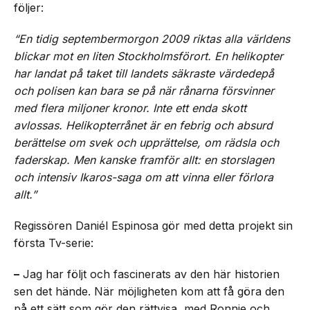
följer:
“En tidig septembermorgon 2009 riktas alla världens
blickar mot en liten Stockholmsförort. En helikopter
har landat på taket till landets säkraste värdedepå
och polisen kan bara se på när rånarna försvinner
med flera miljoner kronor. Inte ett enda skott
avlossas. Helikopterrånet är en febrig och absurd
berättelse om svek och upprättelse, om rädsla och
faderskap. Men kanske framför allt: en storslagen
och intensiv Ikaros-saga om att vinna eller förlora
allt.”
Regissören Daniél Espinosa gör med detta projekt sin
första Tv-serie:
–
Jag har följt och fascinerats av den här historien
sen det hände. När möjligheten kom att få göra den
på ett sätt som gör den rättvisa, med Ronnie och