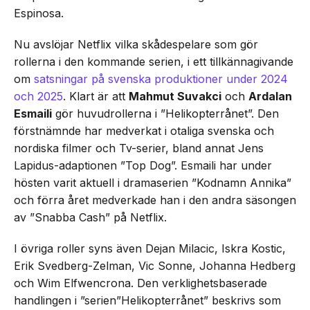
Espinosa.
Nu avslöjar Netflix vilka skådespelare som gör
rollerna i den kommande serien, i ett tillkännagivande
om
satsningar på svenska produktioner under 2024
och 2025
. Klart är att
Mahmut Suvakci
och
Ardalan
Esmaili
gör huvudrollerna i ”Helikopterrånet”. Den
förstnämnde har medverkat i otaliga svenska och
nordiska filmer och Tv-serier, bland annat Jens
Lapidus-adaptionen ”Top Dog”. Esmaili har under
hösten varit aktuell i dramaserien ”Kodnamn Annika”
och förra året medverkade han i den andra säsongen
av ”Snabba Cash” på Netflix.
I övriga roller syns även Dejan Milacic, Iskra Kostic,
Erik Svedberg-Zelman, Vic Sonne, Johanna Hedberg
och Wim Elfwencrona. Den verklighetsbaserade
handlingen i ”serien”Helikopterrånet” beskrivs som