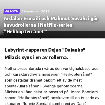
5 december, 2023
FILM/TV
Ardalan Esmaili och Mahmut Suvakci gör
huvudrollerna i Netflix-serien
Skip
to
”Helikopterrånet”
the
content
Labyrint-rapparen Dejan "Dajanko"
Milacic syns i en av rollerna.
Netflix presenterade i våras den verklighetsbaserade
och karaktärsdrivna miniserien “Helikopterrånet”
som gestaltar dramat bakom ett av de mest
spektakulära rånen i Sverige genom tiderna.
Miniserien i åtta delar är baserad på Jonas Bonniers
roman “Helikopterrånet”, omskriven till en tv-serie av
skaparen Ronnie Sandahl samt i regi av Daniél