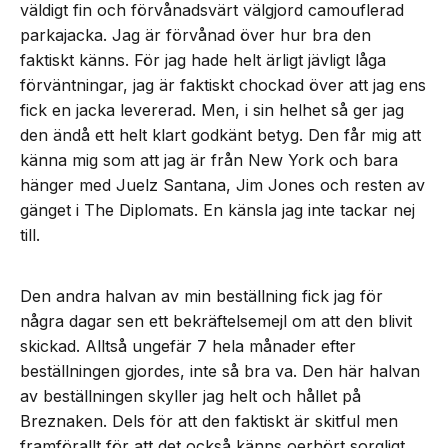
väldigt fin och förvånadsvärt välgjord camouflerad
parkajacka. Jag är förvånad över hur bra den
faktiskt känns. För jag hade helt ärligt jävligt låga
förväntningar, jag är faktiskt chockad över att jag ens
fick en jacka levererad. Men, i sin helhet så ger jag
den ändå ett helt klart godkänt betyg. Den får mig att
känna mig som att jag är från New York och bara
hänger med Juelz Santana, Jim Jones och resten av
gänget i The Diplomats. En känsla jag inte tackar nej
till.
Den andra halvan av min beställning fick jag för
några dagar sen ett bekräftelsemejl om att den blivit
skickad. Alltså ungefär 7 hela månader efter
beställningen gjordes, inte så bra va. Den här halvan
av beställningen skyller jag helt och hållet på
Breznaken. Dels för att den faktiskt är skitful men
framförallt för att det också känns oerhört sorgligt