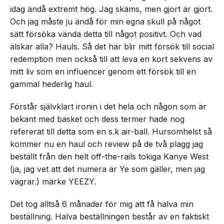
idag ändå extremt hög. Jag skäms, men gjort är gjort.
Och jag måste ju ändå för min egna skull på något
sätt försöka vända detta till något positivt. Och vad
älskar alla? Hauls. Så det här blir mitt försök till social
redemption men också till att leva en kort sekvens av
mitt liv som en influencer genom ett försök till en
gammal hederlig haul.
Förstår självklart ironin i det hela och någon som är
bekant med basket och dess termer hade nog
refererat till detta som en s.k air-ball. Hursomhelst så
kommer nu en haul och review på de två plagg jag
beställt från den helt off-the-rails tokiga Kanye West
(ja, jag vet att det numera är Ye som gäller, men jag
vägrar.) märke YEEZY.
Det tog alltså 6 månader för mig att få halva min
beställning. Halva beställningen består av en faktiskt