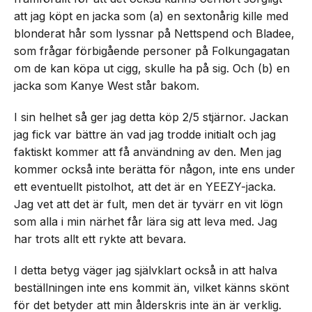
att jag köpt en jacka som (a) en sextonårig kille med
blonderat hår som lyssnar på Nettspend och Bladee,
som frågar förbigående personer på Folkungagatan
om de kan köpa ut cigg, skulle ha på sig. Och (b) en
jacka som Kanye West står bakom.
I sin helhet så ger jag detta köp 2/5 stjärnor. Jackan
jag fick var bättre än vad jag trodde initialt och jag
faktiskt kommer att få användning av den. Men jag
kommer också inte berätta för någon, inte ens under
ett eventuellt pistolhot, att det är en YEEZY-jacka.
Jag vet att det är fult, men det är tyvärr en vit lögn
som alla i min närhet får lära sig att leva med. Jag
har trots allt ett rykte att bevara.
I detta betyg väger jag självklart också in att halva
beställningen inte ens kommit än, vilket känns skönt
för det betyder att min ålderskris inte än är verklig.