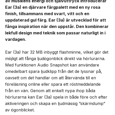
av musikens energi och självuttryck introducerar
Ear (3a) en djärvare färgpalett med en ny rosa
finish, tillsammans med svart, vitt och en
uppdaterad gul färg. Ear (3a) är utvecklad för att
fånga inspiration när den uppstår. Den kombinerar
lekfull design med teknik som passar naturligt in i
vardagen.
Ear (3a) har 32 MB inbyggt flashminne, vilket gör det
möjligt att fånga ljudögonblick direkt via hörlurarna.
Med funktionen Audio Snapshot kan användare
omedelbart spara ljudklipp från det de lyssnar på,
oavsett om det handlar om att återvända till en
föreläsning online eller spara ett röstmeddelande
från en vän. Genom att enkelt nypa ihop båda
hörlurarna kan Ear (3a) spela in både före och efter
aktiveringen och skapa en ljudmässig ”skärmdump”
av ögonblicket.