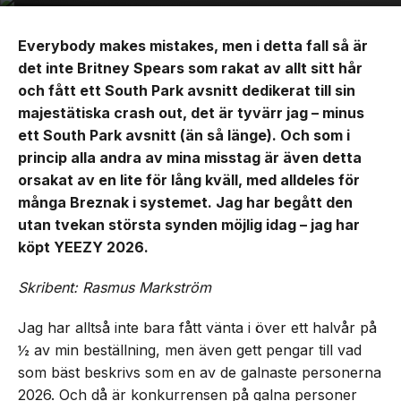
Everybody makes mistakes, men i detta fall så är
det inte Britney Spears som rakat av allt sitt hår
och fått ett South Park avsnitt dedikerat till sin
majestätiska crash out, det är tyvärr jag – minus
ett South Park avsnitt (än så länge). Och som i
princip alla andra av mina misstag är även detta
orsakat av en lite för lång kväll, med alldeles för
många Breznak i systemet. Jag har begått den
utan tvekan största synden möjlig idag – jag har
köpt YEEZY 2026.
Skribent: Rasmus Markström
Jag har alltså inte bara fått vänta i över ett halvår på
½ av min beställning, men även gett pengar till vad
som bäst beskrivs som en av de galnaste personerna
2026. Och då är konkurrensen på galna personer