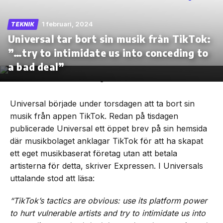
1 februari, 2024
TEKNIK
Universal tar bort sin musik från TikTok:
”…try to intimidate us into conceding to
Skip
to
a bad deal”
the
content
Universal började under torsdagen att ta bort sin
musik från appen TikTok. Redan på tisdagen
publicerade Universal ett öppet brev på sin hemsida
där musikbolaget anklagar TikTok för att ha skapat
ett eget musikbaserat företag utan att betala
artisterna för detta, skriver Expressen. I Universals
uttalande stod att läsa:
“TikTok’s tactics are obvious: use its platform power
to hurt vulnerable artists and try to intimidate us into