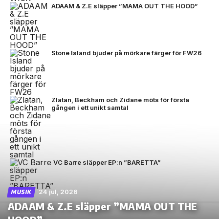
ADAAM & Z.E släpper ”MAMA OUT THE HOOD”
Stone Island bjuder på mörkare färger för FW26
Zlatan, Beckham och Zidane möts för första
gången i ett unikt samtal
VC Barre släpper EP:n ”BARETTA”
24 jul, 2026
MUSIK
ADAAM & Z.E släpper ”MAMA OUT THE