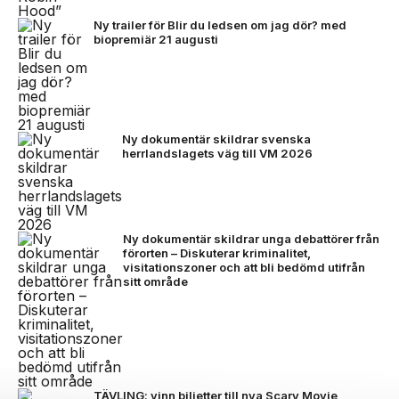
Ny trailer för Blir du ledsen om jag dör? med
biopremiär 21 augusti
Ny dokumentär skildrar svenska
herrlandslagets väg till VM 2026
Ny dokumentär skildrar unga debattörer från
förorten – Diskuterar kriminalitet,
visitationszoner och att bli bedömd utifrån
sitt område
TÄVLING: vinn biljetter till nya Scary Movie