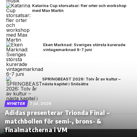
Katarina Cup storsatsar: fler orter och workshop
med Max Martin
Eken Marknad: Sveriges största kurerade
vintagemarknad 6-7 juni
SPRINGBEAST 2026: Tolv år av kultur –
nästa kapitel i Snösätra
7 jul, 2026
NYHETER
Adidas presenterar Trionda Final –
matchbollen för semi-, brons- &
finalmatcherna i VM