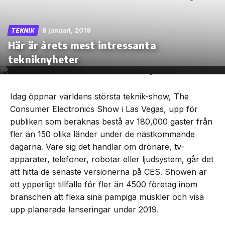
8 januari, 2019
TEKNIK
Här är årets mest intressanta
Skip
tekniknyheter
to
the
content
Idag öppnar världens största teknik-show, The
Consumer Electronics Show i Las Vegas, upp för
publiken som beräknas bestå av 180,000 gäster från
fler än 150 olika länder under de nästkommande
dagarna. Vare sig det handlar om drönare, tv-
apparater, telefoner, robotar eller ljudsystem, går det
att hitta de senaste versionerna på CES. Showen är
ett ypperligt tillfälle för fler än 4500 företag inom
branschen att flexa sina pampiga muskler och visa
upp planerade lanseringar under 2019.