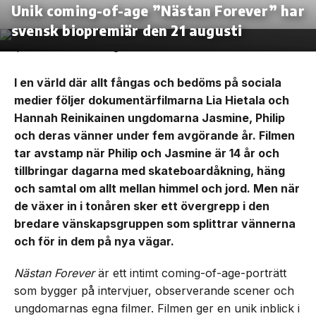
Unik coming-of-age ”Nästan Forever” har
svensk biopremiär den 21 augusti
I en värld där allt fångas och bedöms på sociala
medier följer dokumentärfilmarna Lia Hietala och
Hannah Reinikainen ungdomarna Jasmine, Philip
och deras vänner under fem avgörande år. Filmen
tar avstamp när Philip och Jasmine är 14 år och
tillbringar dagarna med skateboardåkning, häng
och samtal om allt mellan himmel och jord. Men när
de växer in i tonåren sker ett övergrepp i den
bredare vänskapsgruppen som splittrar vännerna
och för in dem på nya vägar.
Nästan Forever
är ett intimt coming-of-age-porträtt
som bygger på intervjuer, observerande scener och
ungdomarnas egna filmer. Filmen ger en unik inblick i