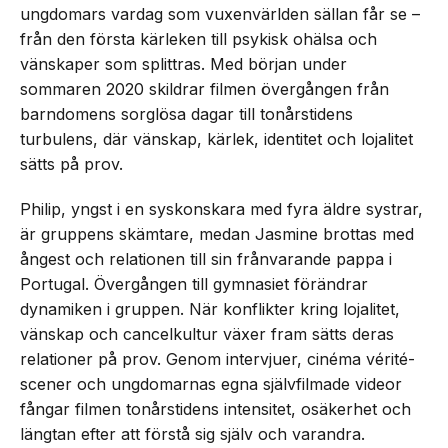
ungdomars vardag som vuxenvärlden sällan får se –
från den första kärleken till psykisk ohälsa och
vänskaper som splittras. Med början under
sommaren 2020 skildrar filmen övergången från
barndomens sorglösa dagar till tonårstidens
turbulens, där vänskap, kärlek, identitet och lojalitet
sätts på prov.
Philip, yngst i en syskonskara med fyra äldre systrar,
är gruppens skämtare, medan Jasmine brottas med
ångest och relationen till sin frånvarande pappa i
Portugal. Övergången till gymnasiet förändrar
dynamiken i gruppen. När konflikter kring lojalitet,
vänskap och cancelkultur växer fram sätts deras
relationer på prov. Genom intervjuer, cinéma vérité-
scener och ungdomarnas egna självfilmade videor
fångar filmen tonårstidens intensitet, osäkerhet och
längtan efter att förstå sig själv och varandra.