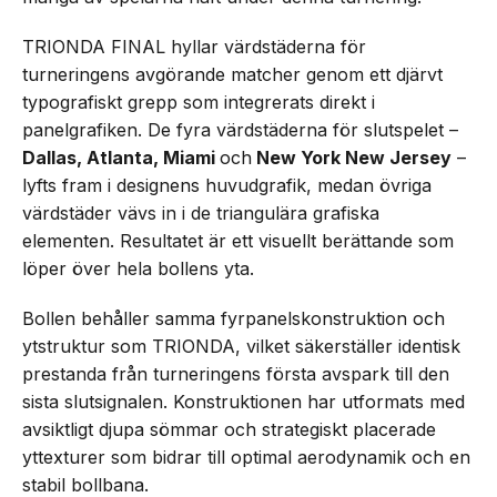
TRIONDA FINAL hyllar värdstäderna för
turneringens avgörande matcher genom ett djärvt
typografiskt grepp som integrerats direkt i
panelgrafiken. De fyra värdstäderna för slutspelet –
Dallas, Atlanta, Miami
och
New York New Jersey
–
lyfts fram i designens huvudgrafik, medan övriga
värdstäder vävs in i de triangulära grafiska
elementen. Resultatet är ett visuellt berättande som
löper över hela bollens yta.
Bollen behåller samma fyrpanelskonstruktion och
ytstruktur som TRIONDA, vilket säkerställer identisk
prestanda från turneringens första avspark till den
sista slutsignalen. Konstruktionen har utformats med
avsiktligt djupa sömmar och strategiskt placerade
yttexturer som bidrar till optimal aerodynamik och en
stabil bollbana.