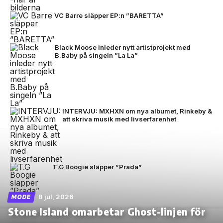
VC Barre släpper EP:n ”BARETTA”
Black Moose inleder nytt artistprojekt med
B.Baby på singeln ”La La”
INTERVJU: MXHXN om nya albumet, Rinkeby &
att skriva musik med livserfarenhet
T.G Boogie släpper ”Prada”
8 jul, 2026
MODE
Stone Island omarbetar Ghost-linjen för