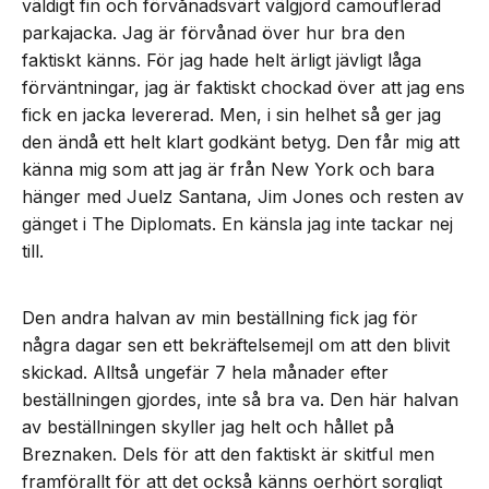
väldigt fin och förvånadsvärt välgjord camouflerad
parkajacka. Jag är förvånad över hur bra den
faktiskt känns. För jag hade helt ärligt jävligt låga
förväntningar, jag är faktiskt chockad över att jag ens
fick en jacka levererad. Men, i sin helhet så ger jag
den ändå ett helt klart godkänt betyg. Den får mig att
känna mig som att jag är från New York och bara
hänger med Juelz Santana, Jim Jones och resten av
gänget i The Diplomats. En känsla jag inte tackar nej
till.
Den andra halvan av min beställning fick jag för
några dagar sen ett bekräftelsemejl om att den blivit
skickad. Alltså ungefär 7 hela månader efter
beställningen gjordes, inte så bra va. Den här halvan
av beställningen skyller jag helt och hållet på
Breznaken. Dels för att den faktiskt är skitful men
framförallt för att det också känns oerhört sorgligt