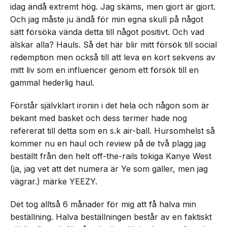
idag ändå extremt hög. Jag skäms, men gjort är gjort.
Och jag måste ju ändå för min egna skull på något
sätt försöka vända detta till något positivt. Och vad
älskar alla? Hauls. Så det här blir mitt försök till social
redemption men också till att leva en kort sekvens av
mitt liv som en influencer genom ett försök till en
gammal hederlig haul.
Förstår självklart ironin i det hela och någon som är
bekant med basket och dess termer hade nog
refererat till detta som en s.k air-ball. Hursomhelst så
kommer nu en haul och review på de två plagg jag
beställt från den helt off-the-rails tokiga Kanye West
(ja, jag vet att det numera är Ye som gäller, men jag
vägrar.) märke YEEZY.
Det tog alltså 6 månader för mig att få halva min
beställning. Halva beställningen består av en faktiskt