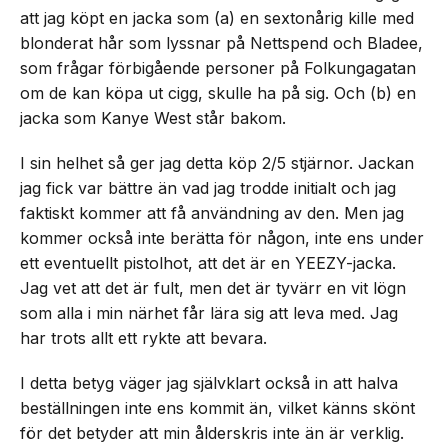
att jag köpt en jacka som (a) en sextonårig kille med
blonderat hår som lyssnar på Nettspend och Bladee,
som frågar förbigående personer på Folkungagatan
om de kan köpa ut cigg, skulle ha på sig. Och (b) en
jacka som Kanye West står bakom.
I sin helhet så ger jag detta köp 2/5 stjärnor. Jackan
jag fick var bättre än vad jag trodde initialt och jag
faktiskt kommer att få användning av den. Men jag
kommer också inte berätta för någon, inte ens under
ett eventuellt pistolhot, att det är en YEEZY-jacka.
Jag vet att det är fult, men det är tyvärr en vit lögn
som alla i min närhet får lära sig att leva med. Jag
har trots allt ett rykte att bevara.
I detta betyg väger jag självklart också in att halva
beställningen inte ens kommit än, vilket känns skönt
för det betyder att min ålderskris inte än är verklig.