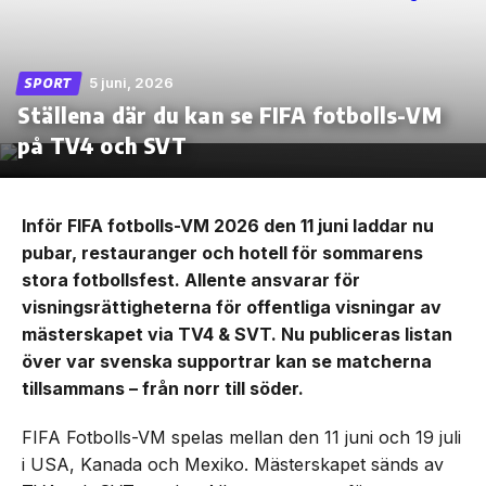
5 juni, 2026
SPORT
Ställena där du kan se FIFA fotbolls-VM
Skip
to
på TV4 och SVT
the
content
Inför FIFA fotbolls-VM 2026 den 11 juni laddar nu
pubar, restauranger och hotell för sommarens
stora fotbollsfest. Allente ansvarar för
visningsrättigheterna för offentliga visningar av
mästerskapet via TV4 & SVT. Nu publiceras listan
över var svenska supportrar kan se matcherna
tillsammans – från norr till söder.
FIFA Fotbolls-VM spelas mellan den 11 juni och 19 juli
i USA, Kanada och Mexiko. Mästerskapet sänds av