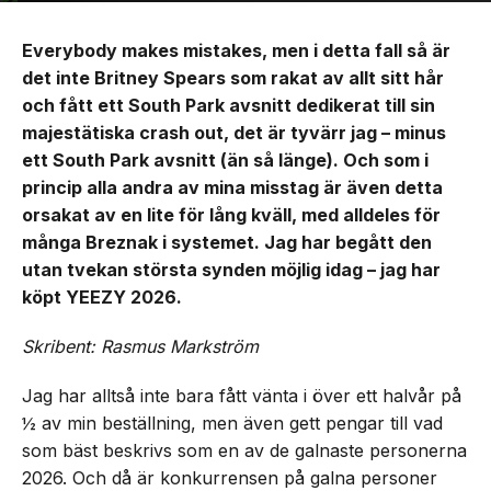
Everybody makes mistakes, men i detta fall så är
det inte Britney Spears som rakat av allt sitt hår
och fått ett South Park avsnitt dedikerat till sin
majestätiska crash out, det är tyvärr jag – minus
ett South Park avsnitt (än så länge). Och som i
princip alla andra av mina misstag är även detta
orsakat av en lite för lång kväll, med alldeles för
många Breznak i systemet. Jag har begått den
utan tvekan största synden möjlig idag – jag har
köpt YEEZY 2026.
Skribent: Rasmus Markström
Jag har alltså inte bara fått vänta i över ett halvår på
½ av min beställning, men även gett pengar till vad
som bäst beskrivs som en av de galnaste personerna
2026. Och då är konkurrensen på galna personer