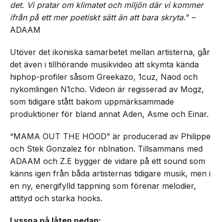
det. Vi pratar om klimatet och miljön där vi kommer
ifrån på ett mer poetiskt sätt än att bara skryta.
” –
ADAAM
Utöver det ikoniska samarbetet mellan artisterna, går
det även i tillhörande musikvideo att skymta kända
hiphop-profiler såsom Greekazo, 1cuz, Naod och
nykomlingen N1cho. Videon är regisserad av Mogz,
som tidigare stått bakom uppmärksammade
produktioner för bland annat Aden, Asme och Einar.
“MAMA OUT THE HOOD” är producerad av Philippe
och Stek Gonzalez för nblnation. Tillsammans med
ADAAM och Z.E bygger de vidare på ett sound som
känns igen från båda artisternas tidigare musik, men i
en ny, energifylld tappning som förenar melodier,
attityd och starka hooks.
Lyssna på låten nedan: