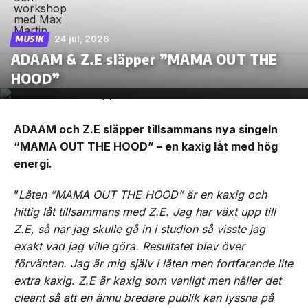
24 jul, 2026
MUSIK
ADAAM & Z.E släpper ”MAMA OUT THE
HOOD”
ADAAM och Z.E släpper tillsammans nya singeln
“MAMA OUT THE HOOD” – en kaxig låt med hög
energi.
”
Låten ”MAMA OUT THE HOOD” är en kaxig och
hittig låt tillsammans med Z.E. Jag har växt upp till
Z.E, så när jag skulle gå in i studion så visste jag
exakt vad jag ville göra. Resultatet blev över
förväntan. Jag är mig själv i låten men fortfarande lite
extra kaxig. Z.E är kaxig som vanligt men håller det
cleant så att en ännu bredare publik kan lyssna på