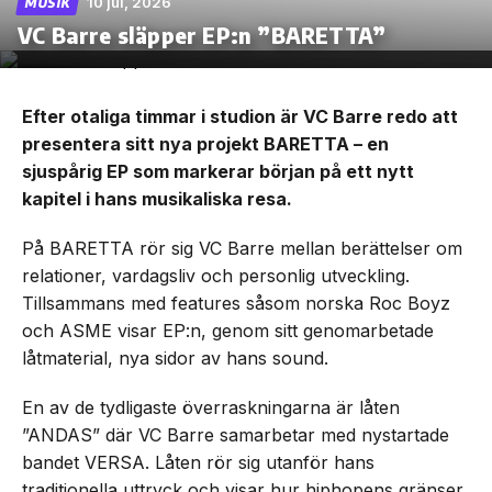
10 jul, 2026
MUSIK
VC Barre släpper EP:n ”BARETTA”
Efter otaliga timmar i studion är VC Barre redo att
presentera sitt nya projekt BARETTA – en
sjuspårig EP som markerar början på ett nytt
kapitel i hans musikaliska resa.
På BARETTA rör sig VC Barre mellan berättelser om
relationer, vardagsliv och personlig utveckling.
Tillsammans med features såsom norska Roc Boyz
och ASME visar EP:n, genom sitt genomarbetade
låtmaterial, nya sidor av hans sound.
En av de tydligaste överraskningarna är låten
”ANDAS” där VC Barre samarbetar med nystartade
bandet VERSA. Låten rör sig utanför hans
traditionella uttryck och visar hur hiphopens gränser