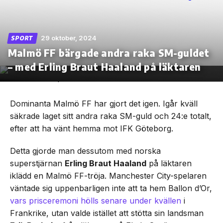
29 oktober, 2024
SPORT
Malmö FF bärgade andra raka SM-guldet
Skip
to
– med Erling Braut Haaland på läktaren
the
content
Dominanta Malmö FF har gjort det igen. Igår kväll
säkrade laget sitt andra raka SM-guld och 24:e totalt,
efter att ha vänt hemma mot IFK Göteborg.
Detta gjorde man dessutom med norska
superstjärnan
Erling Braut Haaland
på läktaren
iklädd en Malmö FF-tröja. Manchester City-spelaren
väntade sig uppenbarligen inte att ta hem Ballon d’Or,
vars prisceremoni hölls senare under kvällen
i
Frankrike, utan valde istället att stötta sin landsman