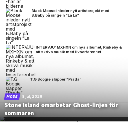
Black Moose inleder nytt artistprojekt med
B.Baby på singeln ”La La”
INTERVJU: MXHXN om nya albumet, Rinkeby &
att skriva musik med livserfarenhet
T.G Boogie släpper ”Prada”
8 jul, 2026
MODE
Stone Island omarbetar Ghost-linjen för
sommaren