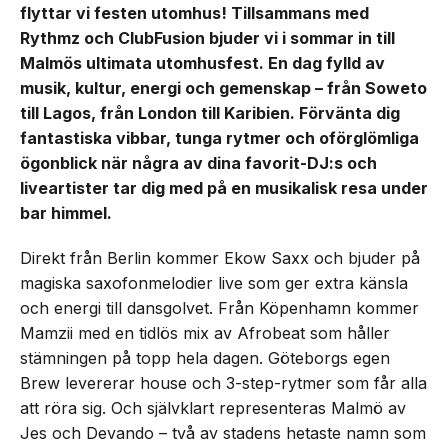
flyttar vi festen utomhus! Tillsammans med
Rythmz och ClubFusion bjuder vi i sommar in till
Malmös ultimata utomhusfest. En dag fylld av
musik, kultur, energi och gemenskap – från Soweto
till Lagos, från London till Karibien. Förvänta dig
fantastiska vibbar, tunga rytmer och oförglömliga
ögonblick när några av dina favorit-DJ:s och
liveartister tar dig med på en musikalisk resa under
bar himmel.
Direkt från Berlin kommer Ekow Saxx och bjuder på
magiska saxofonmelodier live som ger extra känsla
och energi till dansgolvet. Från Köpenhamn kommer
Mamzii med en tidlös mix av Afrobeat som håller
stämningen på topp hela dagen. Göteborgs egen
Brew levererar house och 3-step-rytmer som får alla
att röra sig. Och självklart representeras Malmö av
Jes och Devando – två av stadens hetaste namn som