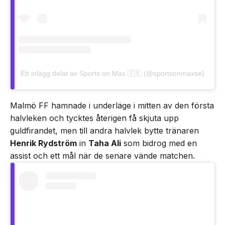
Ett inlägg delat av Sports on Max 🇸🇪 (@sportsonmaxse)
Malmö FF hamnade i underläge i mitten av den första
halvleken och tycktes återigen få skjuta upp
guldfirandet, men till andra halvlek bytte tränaren
Henrik Rydström
in
Taha Ali
som bidrog med en
assist och ett mål när de senare vände matchen.