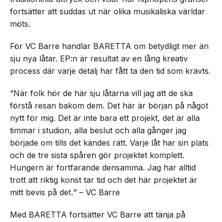
fortsätter att suddas ut när olika musikaliska världar
möts.
För VC Barre handlar BARETTA om betydligt mer än
sju nya låtar. EP:n är resultat av en lång kreativ
process där varje detalj har fått ta den tid som krävts.
“När folk hör de här sju låtarna vill jag att de ska
förstå resan bakom dem. Det här är början på något
nytt för mig. Det är inte bara ett projekt, det är alla
timmar i studion, alla beslut och alla gånger jag
började om tills det kändes rätt. Varje låt har sin plats
och de tre sista spåren gör projektet komplett.
Hungern är fortfarande densamma. Jag har alltid
trott att riktig konst tar tid och det här projektet är
mitt bevis på det
.
” – VC Barre
Med BARETTA fortsätter VC Barre att tänja på