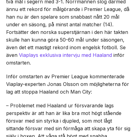
två mål i segern med 3-1. Norrmannen slog därmed
ännu ett rekord för målgörande i Premier League, då
han nu är den spelare som snabbast nått 20 mål
under en säsong, på minst antal matcher (14).
Fortsätter den norska superstjärnan i den här takten
skulle han kunna göra 50-60 mål under säsongen,
även det ett mastigt rekord inom engelsk fotboll. Se
även
Viaplays exklusiva intervju med Haaland
inför
omstarten.
Inför omstarten av Premier League kommenterade
Viaplay-experten Jonas Olsson om möjligheterna för
lag att stoppa Haaland och Man City:
– Problemet med Haaland ur försvarande lags
perspektiv är att han är lika bra mot högt stående
försvar med sin styrka i djupled, som mot lågt
sittande försvar med sin förmåga att skapa yta för sig
själv i boxen. Att våga stå högt med snabba