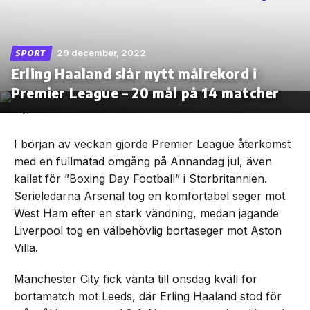
29 december, 2022
SPORT
Erling Haaland slår nytt målrekord i
Skip
to
Premier League – 20 mål på 14 matcher
the
content
I början av veckan gjorde Premier League återkomst
med en fullmatad omgång på Annandag jul, även
kallat för ”Boxing Day Football” i Storbritannien.
Serieledarna Arsenal tog en komfortabel seger mot
West Ham efter en stark vändning, medan jagande
Liverpool tog en välbehövlig bortaseger mot Aston
Villa.
Manchester City fick vänta till onsdag kväll för
bortamatch mot Leeds, där Erling Haaland stod för