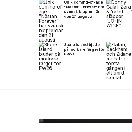
Unik coming-of-age
”Nästan Forever” har
svensk biopremiär
den 21 augusti
Stone Island bjuder
på mörkare färger för
FW26
27 jul, 2026
MODE
Rasmus recenserar Y