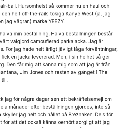
k air-ball. Hursomhelst så kommer nu en haul och
 den helt off-the-rails tokiga Kanye West (ja, jag
en jag vägrar.) märke YEEZY.
 halva min beställning. Halva beställningen består
svärt välgjord camouflerad parkajacka. Jag är
. För jag hade helt ärligt jävligt låga förväntningar,
 fick en jacka levererad. Men, i sin helhet så ger
yg. Den får mig att känna mig som att jag är från
antana, Jim Jones och resten av gänget i The
ill.
ck jag för några dagar sen ett bekräftelsemejl om
 hela månader efter beställningen gjordes, inte så
skyller jag helt och hållet på Breznaken. Dels för
lt för att det också känns oerhört sorgligt att jag