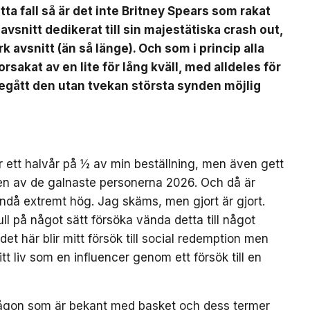
a fall så är det inte Britney Spears som rakat
k avsnitt dedikerat till sin majestätiska crash out,
rk avsnitt (än så länge). Och som i princip alla
sakat av en lite för lång kväll, med alldeles för
egått den utan tvekan största synden möjlig
er ett halvår på ½ av min beställning, men även gett
 en av de galnaste personerna 2026. Och då är
ndå extremt hög. Jag skäms, men gjort är gjort.
l på något sätt försöka vända detta till något
det här blir mitt försök till social redemption men
itt liv som en influencer genom ett försök till en
ch någon som är bekant med basket och dess termer