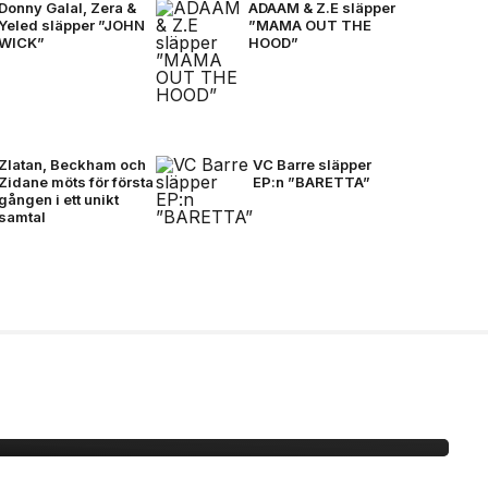
Donny Galal, Zera &
ADAAM & Z.E släpper
Yeled släpper ”JOHN
”MAMA OUT THE
WICK”
HOOD”
Zlatan, Beckham och
VC Barre släpper
Zidane möts för första
EP:n ”BARETTA”
gången i ett unikt
samtal
EEZY