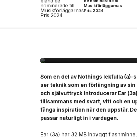
de nominerade till
Musikförläggarnas
Pris 2024
7 jul, 2026
NYHETER
Nothing lanserar Ear 
Som en del av Nothings lekfulla (a)-s
ser teknik som en förlängning av sin
och självuttryck introducerar Ear (3a
tillsammans med svart, vitt och en up
fånga inspiration när den uppstår. D
passar naturligt in i vardagen.
Ear (3a) har 32 MB inbyggt flashminne, v