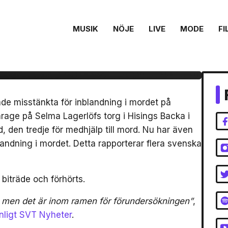
MUSIK
NÖJE
LIVE
MODE
FI
stänkt för
 på C.Gambino
ade misstänkta för inblandning i mordet på
arage på Selma Lagerlöfs torg i Hisings Backa i
 den tredje för medhjälp till mord. Nu har även
landning i mordet. Detta rapporterar flera svenska
t biträde och förhörts.
a, men det är inom ramen för förundersökningen”
,
nligt SVT Nyheter
.