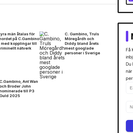
yra män åtalas för
C. Gambino, Truls
mordet på C.Gambino
Möregårdh och
 med kopplingar till
Diddy bland årets
riminellt nätverk
mest googlade
Få 
personer i Sverige
inb
Du 
när
per
C.Gambino, Ant Wan
och Broder John
nominerade till P3
Guld 2025