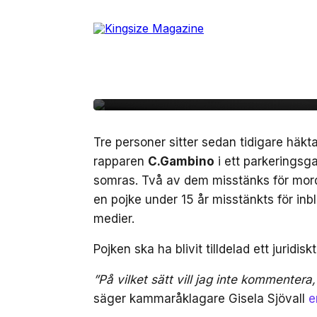
Skip
to
23 december, 2024
SAMHÄLLE
the
Pojke under 15 år mis
content
inblandning i mordet
Tre personer sitter sedan tidigare häkt
rapparen
C.Gambino
i ett parkeringsg
somras. Två av dem misstänks för mord,
en pojke under 15 år misstänkts för inb
medier.
Pojken ska ha blivit tilldelad ett juridisk
”På vilket sätt vill jag inte kommenter
säger kammaråklagare Gisela Sjövall
e