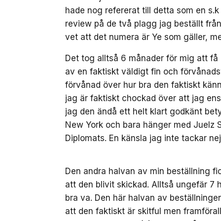
hade nog refererat till detta som en s.
review på de två plagg jag beställt från
vet att det numera är Ye som gäller, m
Det tog alltså 6 månader för mig att få
av en faktiskt väldigt fin och förvånad
förvånad över hur bra den faktiskt känns
jag är faktiskt chockad över att jag ens
jag den ändå ett helt klart godkänt bet
New York och bara hänger med Juelz S
Diplomats. En känsla jag inte tackar nej t
Den andra halvan av min beställning fi
att den blivit skickad. Alltså ungefär 7
bra va. Den här halvan av beställningen 
att den faktiskt är skitful men framföral