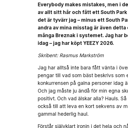
Everybody makes mistakes, men i dett
av allt sitt hår och fått ett South Par
det är tyvärr jag – minus ett South Pa
andra av mina misstag är även detta or
många Breznak i systemet. Jag har b
idag – jag har köpt YEEZY 2026.
Skribent: Rasmus Markström
Jag har alltså inte bara fått vänta i öv
pengar till vad som bäst beskrivs som
konkurrensen på galna personer idag ä
Och jag måste ju ändå för min egna skul
positivt. Och vad älskar alla? Hauls. Så 
också till att leva en kort sekvens av m
gammal hederlig haul.
Förstår självklart ironin i det hela o