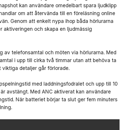
Snapshot kan användare omedelbart spara ljudklipp
handlar om att återvända till en föreläsning online
 vän. Genom att enkelt nypa ihop båda hörlurarna
ter aktiveringen och skapa en ljudmässig
ing av telefonsamtal och möten via hörlurarna. Med
mtal i upp till cirka två timmar utan att behöva ta
 viktiga detaljer går förlorade.
ppspelningstid med laddningsfodralet och upp till 10
 är avstängt. Med ANC aktiverat kan användare
ngstid. När batteriet börjar ta slut ger fem minuters
ning.