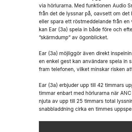
via hörlurarna. Med funktionen Audio 
från det de lyssnar på, oavsett om det 
eller spara ett röstmeddelande från en
kan Ear (3a) spela in både före och ef
”skärmdump” av ögonblicket.
Ear (3a) möjliggör även direkt inspeln
en enkel gest kan användare spela in sa
fram telefonen, vilket minskar risken att
Ear (3a) erbjuder upp till 42 timmars u
timmar enbart med hörlurarna när ANC
njuta av upp till 25 timmars total lyssni
snabbladdning cirka en timmes uppspel