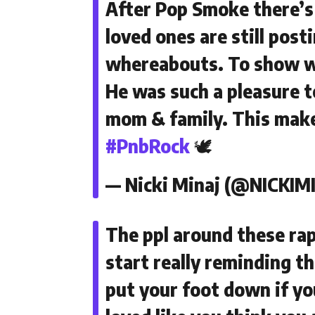
After Pop Smoke there’s
loved ones are still post
whereabouts. To show wa
He was such a pleasure t
mom & family. This makes
#PnbRock
🕊
— Nicki Minaj (@NICKIM
The ppl around these rap
start really reminding t
put your foot down if yo