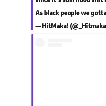
As black people we got
— HitMaka! (@_Hitmak