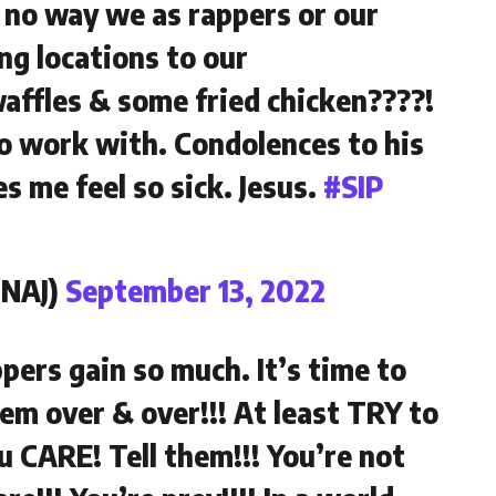
 no way we as rappers or our
ing locations to our
ffles & some fried chicken????!
o work with. Condolences to his
 me feel so sick. Jesus.
#SIP
INAJ)
September 13, 2022
pers gain so much. It’s time to
hem over & over!!! At least TRY to
u CARE! Tell them!!! You’re not