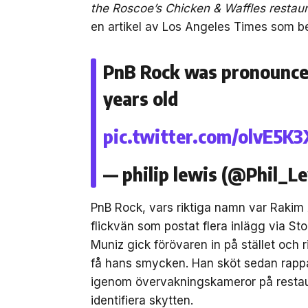
the Roscoe’s Chicken & Waffles restau
en artikel av Los Angeles Times som b
PnB Rock was pronounced
years old
pic.twitter.com/olvE5K
— philip lewis (@Phil_L
PnB Rock, vars riktiga namn var Rakim
flickvän som postat flera inlägg via Sto
Muniz gick förövaren in på stället och
få hans smycken. Han sköt sedan rappar
igenom övervakningskameror på restau
identifiera skytten.