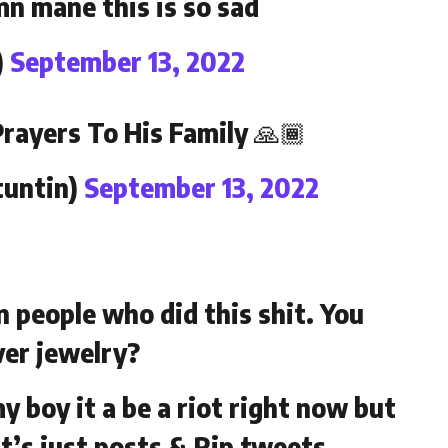
n mane this is so sad
)
September 13, 2022
rayers To His Family 🙏🏾
untin)
September 13, 2022
n people who did this shit. You
over jewelry?
my boy it a be a riot right now but
it’s just posts & Rip tweets.