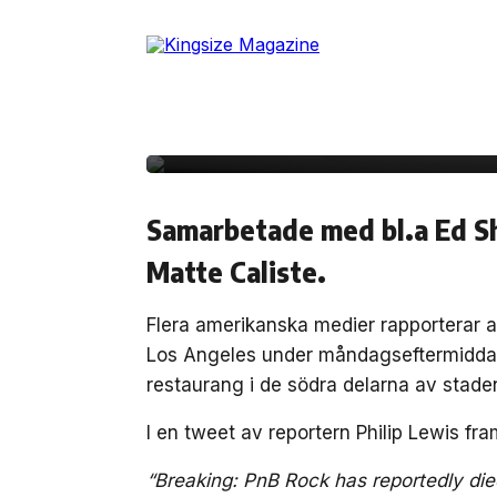
Skip
to
13 september, 2022
SAMHÄLLE
the
PnB Rock skjuten till 
content
blev 30 år gammal
Samarbetade med bl.a Ed S
Matte Caliste.
Flera amerikanska medier rapporterar 
Los Angeles under måndagseftermiddage
restaurang i de södra delarna av stade
I en tweet av reportern Philip Lewis fra
“Breaking: PnB Rock has reportedly died