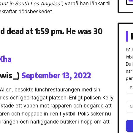
rant in South Los Angeles”
, varpå han länkar till
ekräftar dödsbeskedet.
 dead at 1:59 pm. He was 30
Få 
3Xha
inb
Du 
när
ewis_)
September 13, 2022
per
 Allen, besökte lunchrestaurangen med sin
ries och geo-taggat platsen. Enligt polisen Kelly
 riktade ett vapen mot rapparen och begärde att
en och hoppade in i en flyktbil. Polis söker nu
rangen och närliggande butiker i hopp om att