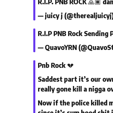
R.I.P. PNB ROCK 🙏🏿 dam
— juicy j (@therealjuicyj
R.I.P PNB Rock Sending P
— QuavoYRN (@QuavoSt
Pnb Rock 💔
Saddest part it’s our ow
really gone kill a nigga 
Now if the police killed 
since it’s sum hood shit 