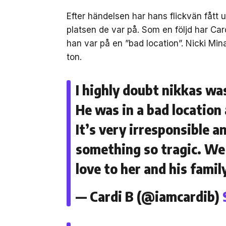
Efter händelsen har hans flickvän fått u
platsen de var på. Som en följd har Car
han var på en ”bad location”. Nicki Mina
ton.
I highly doubt nikkas w
He was in a bad location
It’s very irresponsible a
something so tragic. We
love to her and his famil
— Cardi B (@iamcardib)