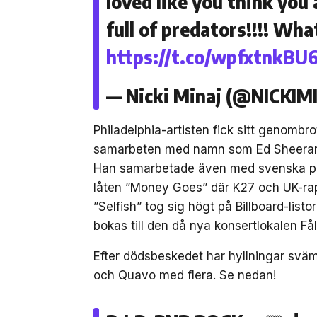
loved like you think you a
full of predators!!!! What
https://t.co/wpfxtnkBU
— Nicki Minaj (@NICKIM
Philadelphia-artisten fick sitt genombrot
samarbeten med namn som Ed Sheeran,
Han samarbetade även med svenska prod
låten ”Money Goes” där K27 och UK-rap
”Selfish” tog sig högt på Billboard-list
bokas till den då nya konsertlokalen Få
Efter dödsbeskedet har hyllningar sväm
och Quavo med flera. Se nedan!