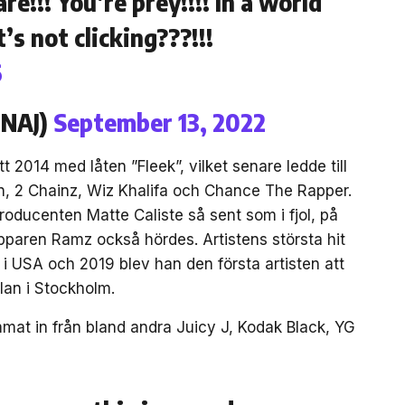
re!!! You’re prey!!!! In a world
’s not clicking???!!!
6
INAJ)
September 13, 2022
t 2014 med låten ”Fleek”, vilket senare ledde till
 2 Chainz, Wiz Khalifa och Chance The Rapper.
ucenten Matte Caliste så sent som i fjol, på
paren Ramz också hördes. Artistens största hit
or i USA och 2019 blev han den första artisten att
llan i Stockholm.
mat in från bland andra Juicy J, Kodak Black, YG