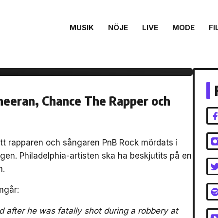
MUSIK
NÖJE
LIVE
MODE
FI
döds i Los Angeles –
heeran, Chance The Rapper och
att rapparen och sångaren PnB Rock mördats i
n. Philadelphia-artisten ska ha beskjutits på en
n.
mgår:
 after he was fatally shot during a robbery at