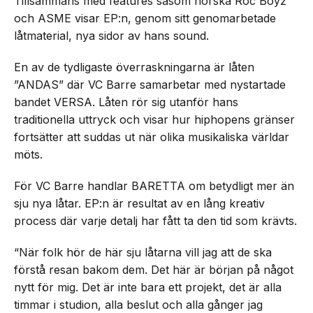
Tillsammans med features såsom norska Roc Boyz
och ASME visar EP:n, genom sitt genomarbetade
låtmaterial, nya sidor av hans sound.
En av de tydligaste överraskningarna är låten
”ANDAS” där VC Barre samarbetar med nystartade
bandet VERSA. Låten rör sig utanför hans
traditionella uttryck och visar hur hiphopens gränser
fortsätter att suddas ut när olika musikaliska världar
möts.
För VC Barre handlar BARETTA om betydligt mer än
sju nya låtar. EP:n är resultat av en lång kreativ
process där varje detalj har fått ta den tid som krävts.
“När folk hör de här sju låtarna vill jag att de ska
förstå resan bakom dem. Det här är början på något
nytt för mig. Det är inte bara ett projekt, det är alla
timmar i studion, alla beslut och alla gånger jag