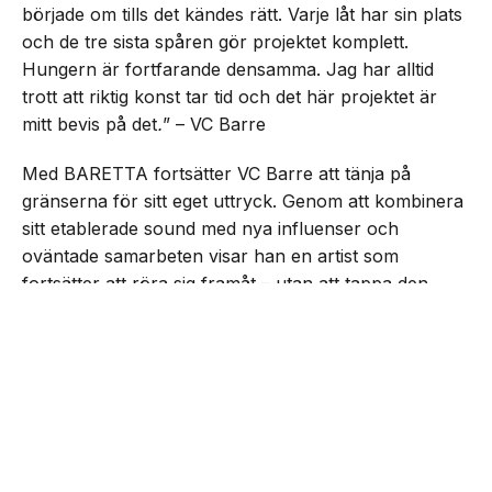
började om tills det kändes rätt. Varje låt har sin plats
och de tre sista spåren gör projektet komplett.
Hungern är fortfarande densamma. Jag har alltid
trott att riktig konst tar tid och det här projektet är
mitt bevis på det
.
” – VC Barre
Med BARETTA fortsätter VC Barre att tänja på
gränserna för sitt eget uttryck. Genom att kombinera
sitt etablerade sound med nya influenser och
oväntade samarbeten visar han en artist som
fortsätter att röra sig framåt – utan att tappa den
drivkraft som präglat honom från start.
NEXT UP
VC Barre släpper EP:n
”BARETTA”
Lyssna på EP:n nedan: