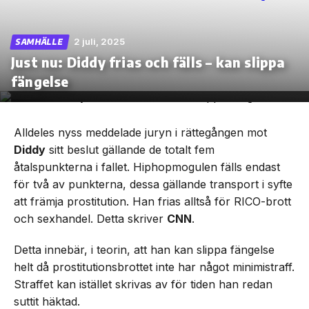
2 juli, 2025
SAMHÄLLE
Just nu: Diddy frias och fälls – kan slippa
Skip
fängelse
to
the
content
Alldeles nyss meddelade juryn i rättegången mot
Diddy
sitt beslut gällande de totalt fem
åtalspunkterna i fallet. Hiphopmogulen fälls endast
för två av punkterna, dessa gällande transport i syfte
att främja prostitution. Han frias alltså för RICO-brott
och sexhandel. Detta skriver
CNN
.
Detta innebär, i teorin, att han kan slippa fängelse
helt då prostitutionsbrottet inte har något minimistraff.
Straffet kan istället skrivas av för tiden han redan
suttit häktad.