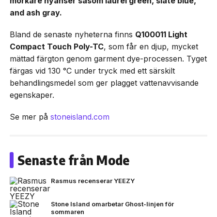
mörkare nyanser såsom laurel green, slate blue,
and ash gray.
Bland de senaste nyheterna finns
Q100011 Light
Compact Touch Poly-TC
, som får en djup, mycket
mättad färgton genom garment dye-processen. Tyget
färgas vid 130 °C under tryck med ett särskilt
behandlingsmedel som ger plagget vattenavvisande
egenskaper.
Se mer på
stoneisland.com
Senaste från Mode
Rasmus recenserar YEEZY
Stone Island omarbetar Ghost-linjen för
sommaren