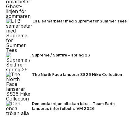
Lil B samarbetar med Supreme för Summer Tees
Supreme / Spitfire – spring 26
The North Face lanserar SS26 Hike Collection
Den enda tröjan alla kan bära – Team Earth
lanseras inför fotbolls-VM 2026
NEXT UP
Stone Island bjuder på mörkare
färger för FW26