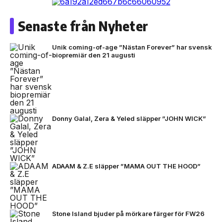
Senaste från Nyheter
Unik coming-of-age ”Nästan Forever” har svensk
biopremiär den 21 augusti
Donny Galal, Zera & Yeled släpper ”JOHN WICK”
ADAAM & Z.E släpper ”MAMA OUT THE HOOD”
Stone Island bjuder på mörkare färger för FW26