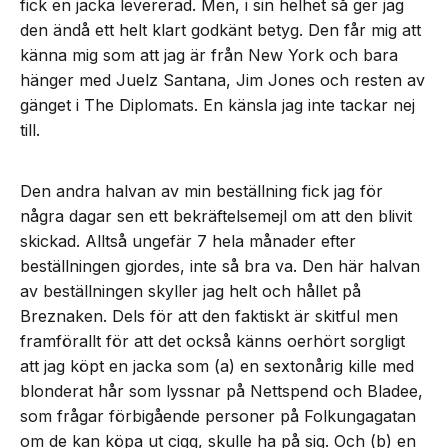
fick en jacka levererad. Men, i sin helhet så ger jag
den ändå ett helt klart godkänt betyg. Den får mig att
känna mig som att jag är från New York och bara
hänger med Juelz Santana, Jim Jones och resten av
gänget i The Diplomats. En känsla jag inte tackar nej
till.
Den andra halvan av min beställning fick jag för
några dagar sen ett bekräftelsemejl om att den blivit
skickad. Alltså ungefär 7 hela månader efter
beställningen gjordes, inte så bra va. Den här halvan
av beställningen skyller jag helt och hållet på
Breznaken. Dels för att den faktiskt är skitful men
framförallt för att det också känns oerhört sorgligt
att jag köpt en jacka som (a) en sextonårig kille med
blonderat hår som lyssnar på Nettspend och Bladee,
som frågar förbigående personer på Folkungagatan
om de kan köpa ut cigg, skulle ha på sig. Och (b) en