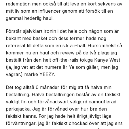
redemption men också till att leva en kort sekvens av
mitt liv som en influencer genom ett försök till en
gammal hederlig haul.
Förstår självklart ironin i det hela och någon som är
bekant med basket och dess termer hade nog
refererat till detta som en s.k air-ball. Hursomhelst så
kommer nu en haul och review på de två plagg jag
beställt från den helt off-the-rails tokiga Kanye West
(ja, jag vet att det numera är Ye som gäller, men jag
vägrar.) märke YEEZY.
Det tog alltså 6 månader för mig att få halva min
beställning. Halva beställningen består av en faktiskt
väldigt fin och förvånadsvärt välgjord camouflerad
parkajacka. Jag är förvånad över hur bra den
faktiskt känns. För jag hade helt ärligt jävligt låga
förväntningar, jag är faktiskt chockad över att jag ens