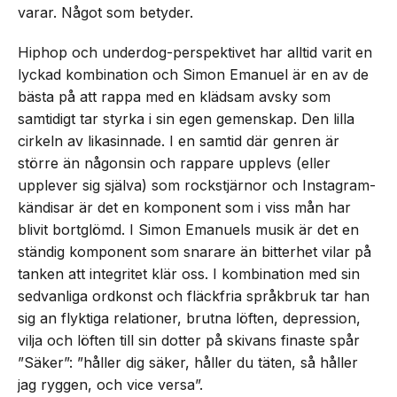
varar. Något som betyder.
Hiphop och underdog-perspektivet har alltid varit en
lyckad kombination och Simon Emanuel är en av de
bästa på att rappa med en klädsam avsky som
samtidigt tar styrka i sin egen gemenskap. Den lilla
cirkeln av likasinnade. I en samtid där genren är
större än någonsin och rappare upplevs (eller
upplever sig själva) som rockstjärnor och Instagram-
kändisar är det en komponent som i viss mån har
blivit bortglömd. I Simon Emanuels musik är det en
ständig komponent som snarare än bitterhet vilar på
tanken att integritet klär oss. I kombination med sin
sedvanliga ordkonst och fläckfria språkbruk tar han
sig an flyktiga relationer, brutna löften, depression,
vilja och löften till sin dotter på skivans finaste spår
”Säker”: ”håller dig säker, håller du täten, så håller
jag ryggen, och vice versa”.