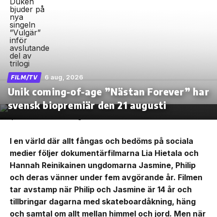
6 aug, 2026
FILM/TV
Unik coming-of-age ”Nästan Forever” har
svensk biopremiär den 21 augusti
I en värld där allt fångas och bedöms på sociala
medier följer dokumentärfilmarna Lia Hietala och
Hannah Reinikainen ungdomarna Jasmine, Philip
och deras vänner under fem avgörande år. Filmen
tar avstamp när Philip och Jasmine är 14 år och
tillbringar dagarna med skateboardåkning, häng
och samtal om allt mellan himmel och jord. Men när