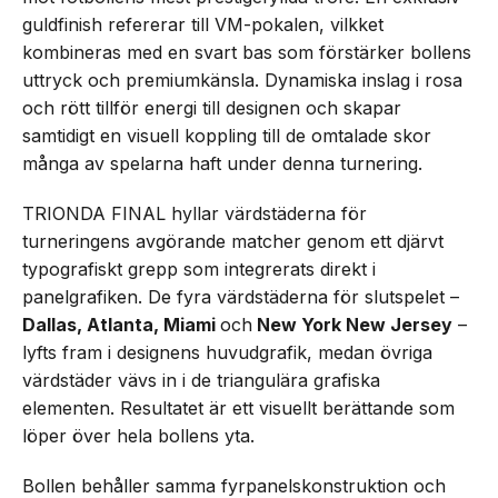
guldfinish refererar till VM-pokalen, vilkket
kombineras med en svart bas som förstärker bollens
uttryck och premiumkänsla. Dynamiska inslag i rosa
och rött tillför energi till designen och skapar
samtidigt en visuell koppling till de omtalade skor
många av spelarna haft under denna turnering.
TRIONDA FINAL hyllar värdstäderna för
turneringens avgörande matcher genom ett djärvt
typografiskt grepp som integrerats direkt i
panelgrafiken. De fyra värdstäderna för slutspelet –
Dallas, Atlanta, Miami
och
New York New Jersey
–
lyfts fram i designens huvudgrafik, medan övriga
värdstäder vävs in i de triangulära grafiska
elementen. Resultatet är ett visuellt berättande som
löper över hela bollens yta.
Bollen behåller samma fyrpanelskonstruktion och