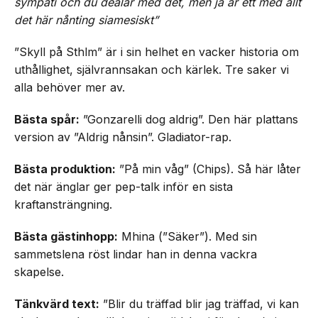
sympati och du dealar med det, men ja är ett med allt
det här nånting siamesiskt”
”Skyll på Sthlm” är i sin helhet en vacker historia om
uthållighet, självrannsakan och kärlek. Tre saker vi
alla behöver mer av.
Bästa spår:
”Gonzarelli dog aldrig”. Den här plattans
version av ”Aldrig nånsin”. Gladiator-rap.
Bästa produktion:
”På min våg” (Chips). Så här låter
det när änglar ger pep-talk inför en sista
kraftansträngning.
Bästa gästinhopp:
Mhina (”Säker”). Med sin
sammetslena röst lindar han in denna vackra
skapelse.
Tänkvärd text:
”Blir du träffad blir jag träffad, vi kan