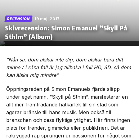
19 maj, 2017
RECENSION
Skivrecension: Simon Emanuel ”Skyll På
Skip
Sthlm” (Album)
to
the
content
”Nån sa, dom älskar inte dig, dom älskar bara ditt
minne / i såna fall är jag tillbaka i full HD, 3D, så dom
kan älska mig mindre”
Öppningsraden på Simon Emanuels fjärde släpp
under eget namn, ”Skyll på Sthlm”, manifesterar en
allt mer framträdande hatkärlek till sin stad som
agerar bränsle till hans musik. Men också till
branschen och dess flyktiga ytlighet. Här finns ingen
plats för trender, gimmicks eller publikfrieri. Det är
rakryggad rap sprungen ur passionen för något som