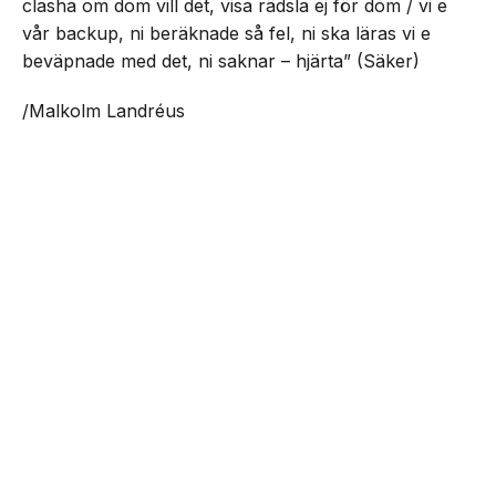
clasha om dom vill det, visa rädsla ej för dom / vi e
vår backup, ni beräknade så fel, ni ska läras vi e
beväpnade med det, ni saknar – hjärta” (Säker)
/Malkolm Landréus