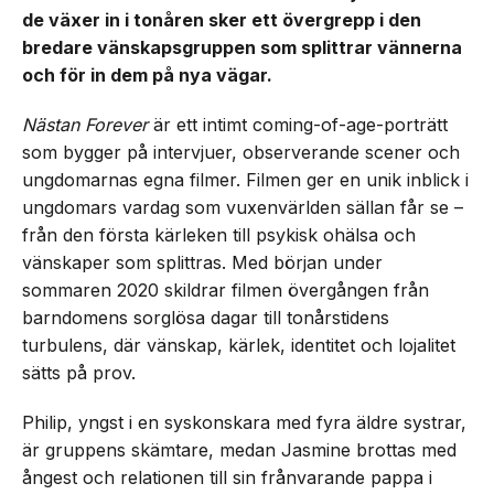
de växer in i tonåren sker ett övergrepp i den
bredare vänskapsgruppen som splittrar vännerna
och för in dem på nya vägar.
Nästan Forever
är ett intimt coming-of-age-porträtt
som bygger på intervjuer, observerande scener och
ungdomarnas egna filmer. Filmen ger en unik inblick i
ungdomars vardag som vuxenvärlden sällan får se –
från den första kärleken till psykisk ohälsa och
vänskaper som splittras. Med början under
sommaren 2020 skildrar filmen övergången från
barndomens sorglösa dagar till tonårstidens
turbulens, där vänskap, kärlek, identitet och lojalitet
sätts på prov.
Philip, yngst i en syskonskara med fyra äldre systrar,
är gruppens skämtare, medan Jasmine brottas med
ångest och relationen till sin frånvarande pappa i