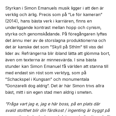
Styrkan i Simon Emanuels musik ligger i att den är
verklig och ärlig. Precis som på ”Le för kameran”
(2014), hans bästa verk i karriären, finns en
underliggande kontrast mellan hopp och cynism,
styrka och genomskådande. På föregångaren lyftes
det ännu mer av de storslagna produktionerna och
det är kanske det som ”Skyll på Sthlm” till viss del
lider av. Refrängerna blir ibland lätta att glömma bort,
även om texterna är minnesvärda. I sina bästa
stunder kan Simon Emanuel få världen att stanna till
med endast sin röst som verktyg, som på
”Schackspel i Kungsan” och monumentala
”Gonzarelli dog aldrig”. Det är här Simon trivs allra
bäst, mitt i sin egen stad men aldrig i smeten.
”Fråga vart jag e, jag e här boss, på en plats där
svald stolthet blir din färdkost / ingenting är byggt på