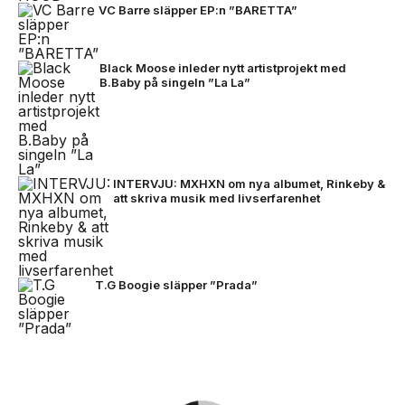
VC Barre släpper EP:n ”BARETTA”
Black Moose inleder nytt artistprojekt med
B.Baby på singeln ”La La”
INTERVJU: MXHXN om nya albumet, Rinkeby &
att skriva musik med livserfarenhet
T.G Boogie släpper ”Prada”