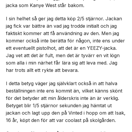
jacka som Kanye West står bakom.
I sin helhet så ger jag detta köp 2/5 stjärnor. Jackan
jag fick var bättre än vad jag trodde initialt och jag
faktiskt kommer att få användning av den. Men jag
kommer också inte berätta för någon, inte ens under
ett eventuellt pistolhot, att det är en YEEZY-jacka.
Jag vet att det är fult, men det är tyvärr en vit lögn
som alla i min närhet får lära sig att leva med. Jag
har trots allt ett rykte att bevara.
I detta betyg väger jag självklart också in att halva
beställningen inte ens kommit än, vilket känns skönt
för det betyder att min ålderskris inte än är verklig.
Betyget blir 1/5 stjärnor sekunden jag hämtat ut
jackan och lagt upp den på Vinted i hopp om att Isak,
16 år, köpt den för att var coolast på skolgården.