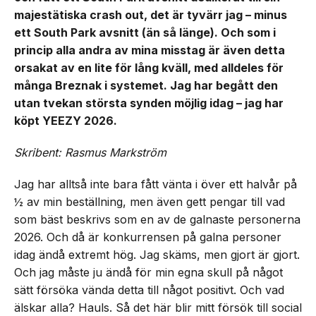
majestätiska crash out, det är tyvärr jag – minus
ett South Park avsnitt (än så länge). Och som i
princip alla andra av mina misstag är även detta
orsakat av en lite för lång kväll, med alldeles för
många Breznak i systemet. Jag har begått den
utan tvekan största synden möjlig idag – jag har
köpt YEEZY 2026.
Skribent: Rasmus Markström
Jag har alltså inte bara fått vänta i över ett halvår på
½ av min beställning, men även gett pengar till vad
som bäst beskrivs som en av de galnaste personerna
2026. Och då är konkurrensen på galna personer
idag ändå extremt hög. Jag skäms, men gjort är gjort.
Och jag måste ju ändå för min egna skull på något
sätt försöka vända detta till något positivt. Och vad
älskar alla? Hauls. Så det här blir mitt försök till social