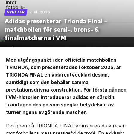
7 jul, 2026
NYHETER
Adidas presenterar Trionda Final –
matchbollen för semi-, brons- &
finalmatcherna i VM
Med utgångspunkt i den officiella matchbollen
TRIONDA, som presenterades i oktober 2025, är
TRIONDA FINAL en vidareutvecklad design,
samtidigt som den behåller samma
prestationsdrivna konstruktion. För första gången
i VM-historien introducerar adidas en särskilt
framtagen design som speglar betydelsen av
turneringens avgörande matcher.
Designen på TRIONDA FINAL är inspirerad av resan
mot fotbollens mest prestigefyllda trofé. En exklusiv