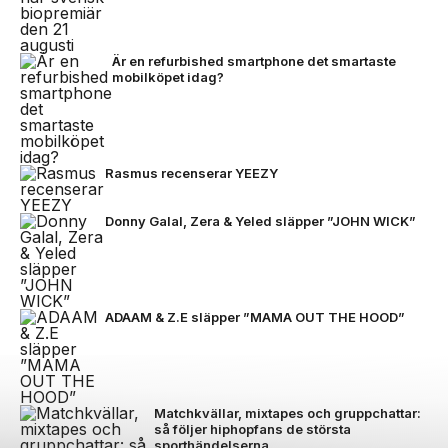
Är en refurbished smartphone det smartaste
mobilköpet idag?
Rasmus recenserar YEEZY
Donny Galal, Zera & Yeled släpper ”JOHN WICK”
ADAAM & Z.E släpper ”MAMA OUT THE HOOD”
Matchkvällar, mixtapes och gruppchattar:
så följer hiphopfans de största
sporthändelserna