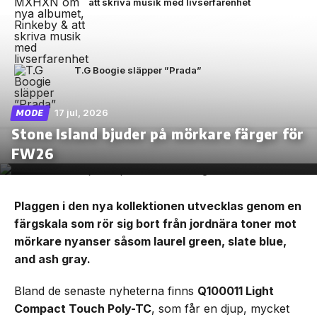
att skriva musik med livserfarenhet
T.G Boogie släpper ”Prada”
17 jul, 2026
MODE
Stone Island bjuder på mörkare färger för
FW26
Plaggen i den nya kollektionen utvecklas genom en
färgskala som rör sig bort från jordnära toner mot
mörkare nyanser såsom laurel green, slate blue,
and ash gray.
Bland de senaste nyheterna finns
Q100011 Light
Compact Touch Poly-TC
, som får en djup, mycket