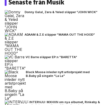
Senaste från Musik
Donny Galal, Zera & Yeled släpper ”JOHN WICK”
ADAAM & Z.E släpper ”MAMA OUT THE HOOD”
VC Barre släpper EP:n ”BARETTA”
Black Moose inleder nytt artistprojekt med
B.Baby på singeln ”La La”
INTERVJU: MXHXN om nya albumet, Rinkeby &