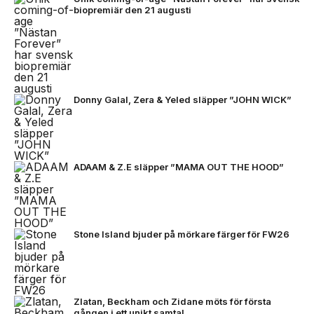
biopremiär den 21 augusti
Donny Galal, Zera & Yeled släpper ”JOHN WICK”
ADAAM & Z.E släpper ”MAMA OUT THE HOOD”
Stone Island bjuder på mörkare färger för FW26
Zlatan, Beckham och Zidane möts för första
gången i ett unikt samtal