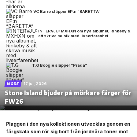
VC Barre släpper EP:n ”BARETTA”
INTERVJU: MXHXN om nya albumet, Rinkeby &
att skriva musik med livserfarenhet
T.G Boogie släpper ”Prada”
17 jul, 2026
MODE
Stone Island bjuder på mörkare färger för
FW26
Plaggen i den nya kollektionen utvecklas genom en
färgskala som rör sig bort från jordnära toner mot