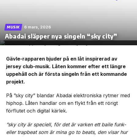
6 mars, 2026
MUSIK
Skip
Abadai släpper nya singeln “sky city”
to
the
content
Gävle-rapparen bjuder på en låt inspirerad av
jersey club-musik. Låten kommer efter ett längre
uppehåll och är första singeln från ett kommande
projekt.
På ”sky city” blandar Abadai elektroniska rytmer med
hiphop. Låten handlar om en flykt från ett rörigt
förflutet och digital kärlek.
”sky city är speciell, för det är varken ett baile funk-
eller trapbeat som är mina go to beats, den visar hur