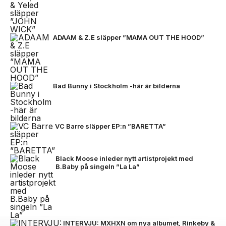
ADAAM & Z.E släpper ”MAMA OUT THE HOOD”
Bad Bunny i Stockholm -här är bilderna
VC Barre släpper EP:n ”BARETTA”
Black Moose inleder nytt artistprojekt med
B.Baby på singeln ”La La”
INTERVJU: MXHXN om nya albumet, Rinkeby &