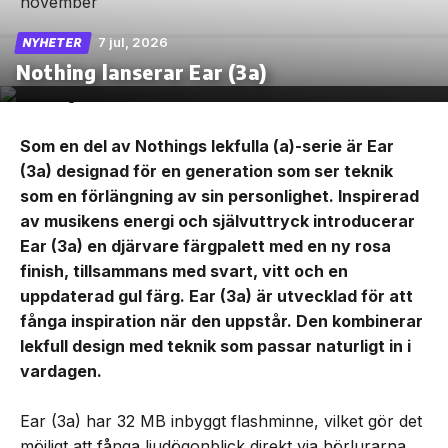
7 jul, 2026
NYHETER
Nothing lanserar Ear (3a)
Som en del av Nothings lekfulla (a)-serie är Ear
(3a) designad för en generation som ser teknik
som en förlängning av sin personlighet. Inspirerad
av musikens energi och självuttryck introducerar
Ear (3a) en djärvare färgpalett med en ny rosa
finish, tillsammans med svart, vitt och en
uppdaterad gul färg. Ear (3a) är utvecklad för att
fånga inspiration när den uppstår. Den kombinerar
lekfull design med teknik som passar naturligt in i
vardagen.
Ear (3a) har 32 MB inbyggt flashminne, vilket gör det
möjligt att fånga ljudögonblick direkt via hörlurarna.