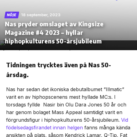
18 september, 2023
NÖJE
Nas pryder omslaget av Kingsize
Magazine #4 2023 – hyllar
Skip
to
hiphopkulturens 50-årsjubileum
the
content
Tidningen trycktes även på Nas 50-
årsdag.
Nas har sedan det ikoniska debutalbumet ”Illmatic”
varit en av hiphopscenens mest hyllade MC:s. I
torsdags fyllde Nasir bin Olu Dara Jones 50 år och
har genom bolaget Mass Appeal samtidigt varit en
förgrundsfigur i hiphopkulturens 50-årsjubileum.
Vid
födelsedagsfirandet innan helgen
fanns många kända
ansikten på plats, såsom Kendrick Lamar, Q-Tip, Fat