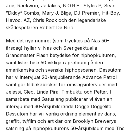
Joe, Raekwon, Jadakiss, N.O.R.E., Styles P, Sean
”Diddy” Combs, Mary J. Blige, DJ Premier, Hit-Boy,
Havoc, AZ, Chris Rock och den legendariske
skådespelaren Robert De Niro.
Med det nya numret (som trycktes på Nas 50-
årsdag) hyllar vi Nas och Sverigeaktuella
Grandmaster Flash betydelse för hiphopkulturen,
samt listar hela 50 viktiga rap-album på den
amerikanska och svenska hiphopscenen. Dessutom
har vi intervjuat 20-årsjubilerande Advance Patrol
samt gör tillbakablickar för omslagsintervjuer med
Jelassi, Cleo, Linda Pira, Timbuktu och Petter. I
samarbete med Gatuslang publicerar vi även en
intervju med 30-årsjubilerande Dogge Doggelito.
Dessutom har vi i vanlig ordning element av dans,
graffiti, tv/film och artiklar om Brooklyn Brewerys
satsning på hiphopkulturens 50-årsjubileum med The