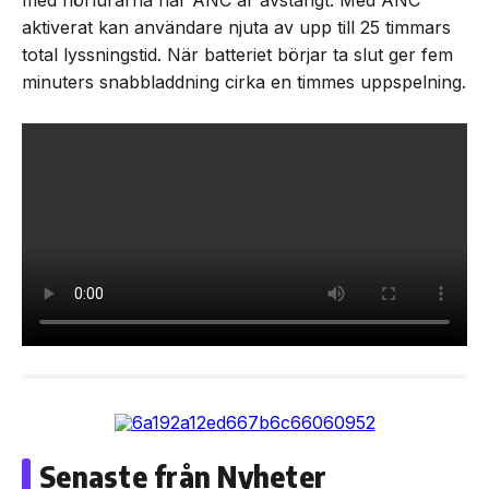
med hörlurarna när ANC är avstängt. Med ANC
aktiverat kan användare njuta av upp till 25 timmars
total lyssningstid. När batteriet börjar ta slut ger fem
minuters snabbladdning cirka en timmes uppspelning.
Senaste från Nyheter