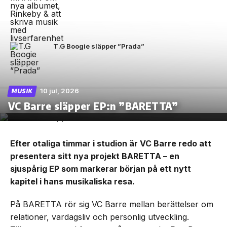
T.G Boogie släpper ”Prada”
10 jul, 2026
MUSIK
VC Barre släpper EP:n ”BARETTA”
Efter otaliga timmar i studion är VC Barre redo att
presentera sitt nya projekt BARETTA – en
sjuspårig EP som markerar början på ett nytt
kapitel i hans musikaliska resa.
På BARETTA rör sig VC Barre mellan berättelser om
relationer, vardagsliv och personlig utveckling.