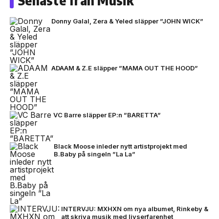
Senaste från Musik
Donny Galal, Zera & Yeled släpper ”JOHN WICK”
ADAAM & Z.E släpper ”MAMA OUT THE HOOD”
VC Barre släpper EP:n ”BARETTA”
Black Moose inleder nytt artistprojekt med
B.Baby på singeln ”La La”
INTERVJU: MXHXN om nya albumet, Rinkeby &
att skriva musik med livserfarenhet