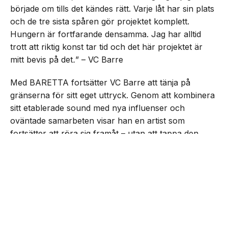
började om tills det kändes rätt. Varje låt har sin plats
och de tre sista spåren gör projektet komplett.
Hungern är fortfarande densamma. Jag har alltid
trott att riktig konst tar tid och det här projektet är
mitt bevis på det
.
” – VC Barre
Med BARETTA fortsätter VC Barre att tänja på
gränserna för sitt eget uttryck. Genom att kombinera
sitt etablerade sound med nya influenser och
oväntade samarbeten visar han en artist som
fortsätter att röra sig framåt – utan att tappa den
drivkraft som präglat honom från start.
NEXT UP
VC Barre släpper EP:n
”BARETTA”
Lyssna på EP:n nedan: