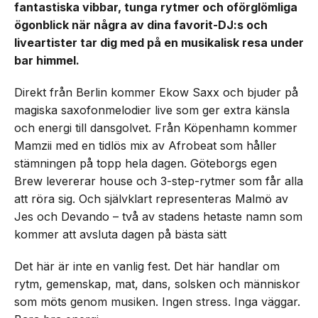
fantastiska vibbar, tunga rytmer och oförglömliga
ögonblick när några av dina favorit-DJ:s och
liveartister tar dig med på en musikalisk resa under
bar himmel.
Direkt från Berlin kommer Ekow Saxx och bjuder på
magiska saxofonmelodier live som ger extra känsla
och energi till dansgolvet. Från Köpenhamn kommer
Mamzii med en tidlös mix av Afrobeat som håller
stämningen på topp hela dagen. Göteborgs egen
Brew levererar house och 3-step-rytmer som får alla
att röra sig. Och självklart representeras Malmö av
Jes och Devando – två av stadens hetaste namn som
kommer att avsluta dagen på bästa sätt
Det här är inte en vanlig fest. Det här handlar om
rytm, gemenskap, mat, dans, solsken och människor
som möts genom musiken. Ingen stress. Inga väggar.