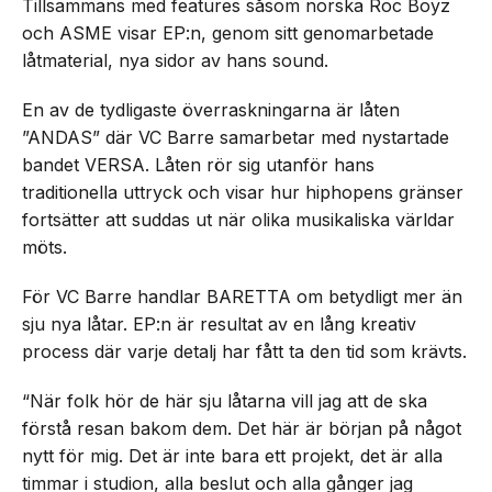
Tillsammans med features såsom norska Roc Boyz
och ASME visar EP:n, genom sitt genomarbetade
låtmaterial, nya sidor av hans sound.
En av de tydligaste överraskningarna är låten
”ANDAS” där VC Barre samarbetar med nystartade
bandet VERSA. Låten rör sig utanför hans
traditionella uttryck och visar hur hiphopens gränser
fortsätter att suddas ut när olika musikaliska världar
möts.
För VC Barre handlar BARETTA om betydligt mer än
sju nya låtar. EP:n är resultat av en lång kreativ
process där varje detalj har fått ta den tid som krävts.
“När folk hör de här sju låtarna vill jag att de ska
förstå resan bakom dem. Det här är början på något
nytt för mig. Det är inte bara ett projekt, det är alla
timmar i studion, alla beslut och alla gånger jag