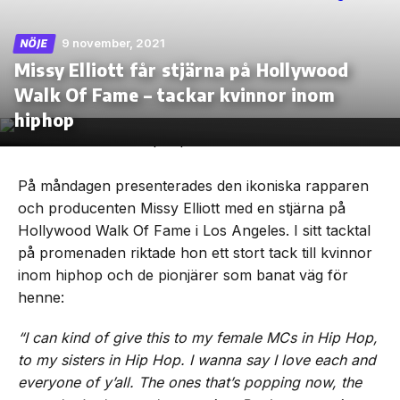
9 november, 2021
NÖJE
Missy Elliott får stjärna på Hollywood
Walk Of Fame – tackar kvinnor inom
Skip
to
hiphop
the
content
På måndagen presenterades den ikoniska rapparen
och producenten Missy Elliott med en stjärna på
Hollywood Walk Of Fame i Los Angeles. I sitt tacktal
på promenaden riktade hon ett stort tack till kvinnor
inom hiphop och de pionjärer som banat väg för
henne:
“I can kind of give this to my female MCs in Hip Hop,
to my sisters in Hip Hop. I wanna say I love each and
everyone of y’all. The ones that’s popping now, the