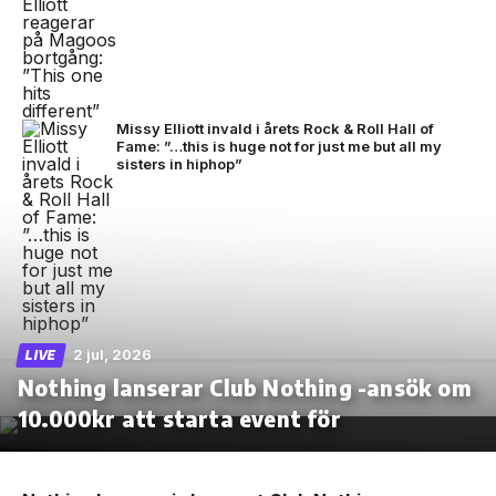
Missy Elliott invald i årets Rock & Roll Hall of
Fame: ”…this is huge not for just me but all my
sisters in hiphop”
2 jul, 2026
LIVE
Nothing lanserar Club Nothing -ansök om
10.000kr att starta event för