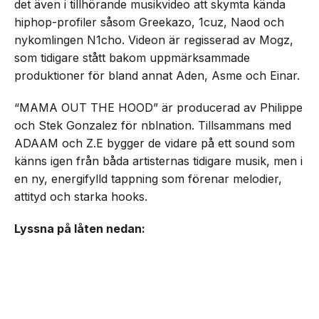
det även i tillhörande musikvideo att skymta kända
hiphop-profiler såsom Greekazo, 1cuz, Naod och
nykomlingen N1cho. Videon är regisserad av Mogz,
som tidigare stått bakom uppmärksammade
produktioner för bland annat Aden, Asme och Einar.
“MAMA OUT THE HOOD” är producerad av Philippe
och Stek Gonzalez för nblnation. Tillsammans med
ADAAM och Z.E bygger de vidare på ett sound som
känns igen från båda artisternas tidigare musik, men i
en ny, energifylld tappning som förenar melodier,
attityd och starka hooks.
Lyssna på låten nedan: