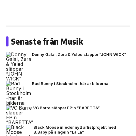
Senaste från Musik
Donny Galal, Zera & Yeled släpper ”JOHN WICK”
Bad Bunny i Stockholm -här är bilderna
VC Barre släpper EP:n ”BARETTA”
Black Moose inleder nytt artistprojekt med
B.Baby på singeln ”La La”