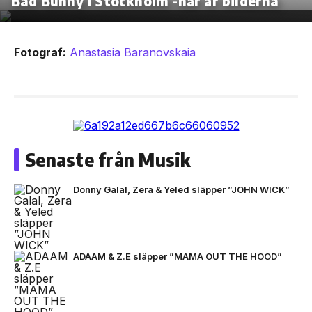
Bad Bunny i Stockholm -här är bilderna
Fotograf:
Anastasia Baranovskaia
Senaste från Musik
Donny Galal, Zera & Yeled släpper ”JOHN WICK”
ADAAM & Z.E släpper ”MAMA OUT THE HOOD”