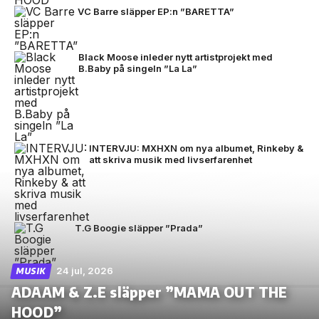
VC Barre släpper EP:n ”BARETTA”
Black Moose inleder nytt artistprojekt med
B.Baby på singeln ”La La”
INTERVJU: MXHXN om nya albumet, Rinkeby &
att skriva musik med livserfarenhet
T.G Boogie släpper ”Prada”
24 jul, 2026
MUSIK
ADAAM & Z.E släpper ”MAMA OUT THE
HOOD”